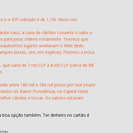
mo e o IOF cobrado é de 1,1%. Nisso nós
este caso, a casa de câmbio converte o valor a
erte para peso chileno novamente. Tivemos que
uquíssimos lugares aceitavam o Wise (ledo
arques (esses, sim, em espécie). Fizemos a troca
 que varia de 7 mil CLP a 8 mil CLP (cerca de R$
s.
do entre 180 mil e 186 mil pesos por real (maior
ados no Bairro Providência, no Capital Hotel
 melhor câmbio e trocar. Os valores estavam
a boa opção também. Ter dinheiro no cartão é
023):