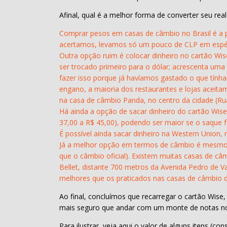
Afinal, qual é a melhor forma de converter seu rea
Comprar pesos em casas de câmbio no Brasil é a p
acertamos, levamos só um pouco de CLP em espé
Outra opção ruim é colocar dinheiro no cartão Wi
ser trocado primeiro para o dólar; acrescenta uma
fazer isso porque já havíamos gastado o que tín
engano, a maioria dos restaurantes e lojas aceita
na casa de câmbio Panda, no centro da cidade (Rua
Há ainda a opção de sacar dinheiro do cartão Wise
37,00 a R$ 45,00), podendo ser maior se o saque fo
É possível ainda sacar dinheiro na Western Union
Já a melhor opção em termos de câmbio é mesmo lev
que o câmbio oficial). Existem muitas casas de c
Bellet, distante 700 metros da Avenida Pedro de Va
melhores que os praticados nas casas de câmbio d
Ao final, concluímos que recarregar o cartão Wi
mais seguro que andar com um monte de notas no
Para ilustrar, veja aqui o valor de alguns itens 