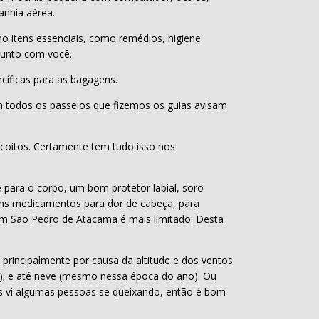
anhia aérea.
 itens essenciais, como remédios, higiene
junto com você.
cíficas para as bagagens.
m todos os passeios que fizemos os guias avisam
coitos. Certamente tem tudo isso nos
e para o corpo, um bom protetor labial, soro
alguns medicamentos para dor de cabeça, para
 em São Pedro de Atacama é mais limitado. Desta
 principalmente por causa da altitude e dos ventos
2%); e até neve (mesmo nessa época do ano). Ou
as vi algumas pessoas se queixando, então é bom