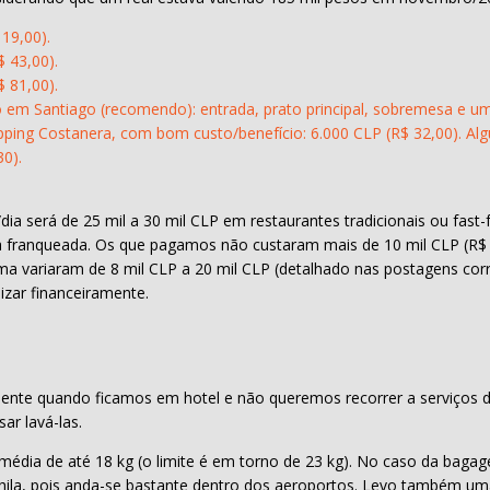
19,00).
 43,00).
 81,00).
o em Santiago (recomendo): entrada, prato principal, sobremesa e um
ing Costanera, com bom custo/benefício: 6.000 CLP (R$ 32,00). Alg
30).
a será de 25 mil a 30 mil CLP em restaurantes tradicionais ou fast
 franqueada. Os que pagamos não custaram mais de 10 mil CLP (R$ 
ma variaram de 8 mil CLP a 20 mil CLP (detalhado nas postagens cor
izar financeiramente.
nte quando ficamos em hotel e não queremos recorrer a serviços de 
ar lavá-las.
ia de até 18 kg (o limite é em torno de 23 kg). No caso da bagage
hila, pois anda-se bastante dentro dos aeroportos. Levo também u