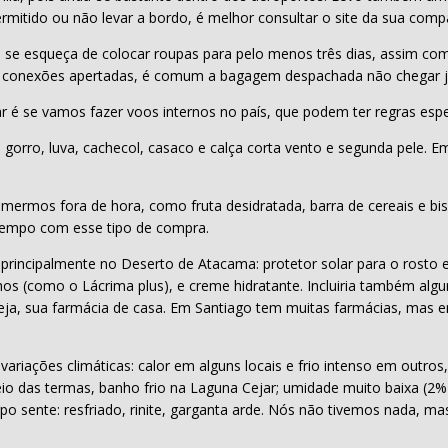
itido ou não levar a bordo, é melhor consultar o site da sua comp
 esqueça de colocar roupas para pelo menos três dias, assim como
Em conexões apertadas, é comum a bagagem despachada não chegar 
 é se vamos fazer voos internos no país, que podem ter regras espe
orro, luva, cachecol, casaco e calça corta vento e segunda pele. E
ermos fora de hora, como fruta desidratada, barra de cereais e bis
tempo com esse tipo de compra.
, principalmente no Deserto de Atacama: protetor solar para o rosto 
os olhos (como o Lácrima plus), e creme hidratante. Incluiria também 
u seja, sua farmácia de casa. Em Santiago tem muitas farmácias, mas
iações climáticas: calor em alguns locais e frio intenso em outros,
seio das termas, banho frio na Laguna Cejar; umidade muito baixa (
po sente: resfriado, rinite, garganta arde. Nós não tivemos nada, m