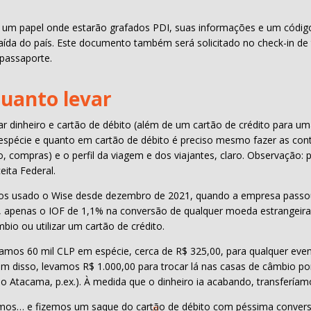
 um papel onde estarão grafados PDI, suas informações e um código 
aída do país. Este documento também será solicitado no check-in de 
 passaporte.
quanto levar
var dinheiro e cartão de débito (além de um cartão de crédito para u
espécie e quanto em cartão de débito é preciso mesmo fazer as co
o, compras) e o perfil da viagem e dos viajantes, claro. Observação: 
eita Federal.
s usado o Wise desde dezembro de 2021, quando a empresa passou a 
s, apenas o IOF de 1,1% na conversão de qualquer moeda estrangeir
o ou utilizar um cartão de crédito.
vamos 60 mil CLP em espécie, cerca de R$ 325,00, para qualquer eve
ém disso, levamos R$ 1.000,00 para trocar lá nas casas de câmbio po
 Atacama, p.ex.). À medida que o dinheiro ia acabando, transferíam
vamos… e fizemos um saque do cartão de débito com péssima conve