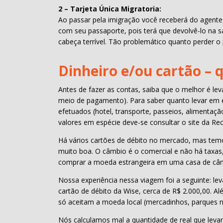
2 – Tarjeta Única Migratoria:
Ao passar pela imigração você receberá do agente
com seu passaporte, pois terá que devolvê-lo na s
cabeça terrível. Tão problemático quanto perder o
Dinheiro e/ou cartão – 
Antes de fazer as contas, saiba que o melhor é le
meio de pagamento). Para saber quanto levar em 
efetuados (hotel, transporte, passeios, alimentaçã
valores em espécie deve-se consultar o site da Rec
Há vários cartões de débito no mercado, mas temo
muito boa. O câmbio é o comercial e não há taxa
comprar a moeda estrangeira em uma casa de câmbi
Nossa experiência nessa viagem foi a seguinte: le
cartão de débito da Wise, cerca de R$ 2.000,00. Al
só aceitam a moeda local (mercadinhos, parques no
Nós calculamos mal a quantidade de real que le