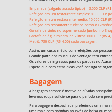
Empanada (salgado assado típico) – 3.500 CLP (R$ 
Refeição em um restaurante simples: 8.000 CLP (R$
Refeição em um restaurante médio: 15.000 CLP (R$
Refeição em restaurante turístico como o Giratóri
Garrafa de vinho no supermercado Jumbo, no Shopp
Garrafa de água mineral de 2 litros: 800 CLP (R$ 4,
Metrô: 730 CLP (R$ 4,00) cada passagem.
Assim, um custo médio com refeições por pessoa/di
Grande parte dos museus de Santiago tem entrada
Os valores de ingressos para os parques no Ataca
Espero que com estas dicas você consiga se organ
Bagagem
A bagagem sempre é motivo de dúvidas principalme
levamos roupa suficiente para o período sem precis
Para bagagem despachada, preferimos uma mala méd
uma mala com rodinhas ao invés de bolsa ou moc