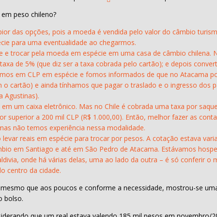
l em peso chileno?
ior das opções, pois a moeda é vendida pelo valor do câmbio turis
cie para uma eventualidade ao chegarmos.
se e trocar pela moeda em espécie em uma casa de câmbio chilena. N
 taxa de 5% (que diz ser a taxa cobrada pelo cartão); e depois conv
hamos em CLP em espécie e fomos informados de que no Atacama po
m o cartão) e ainda tínhamos que pagar o traslado e o ingresso dos p
 Agustinas).
 em um caixa eletrônico. Mas no Chile é cobrada uma taxa por saque,
r superior a 200 mil CLP (R$ 1.000,00). Então, melhor fazer as conta
, mas não temos experiência nessa modalidade.
ar reais em espécie para trocar por pesos. A cotação estava varian
âmbio em Santiago e até em São Pedro de Atacama. Estávamos hosped
ldivia, onde há várias delas, uma ao lado da outra – é só conferir o
o centro da cidade.
se, mesmo que aos poucos e conforme a necessidade, mostrou-se um
 bolso.
(considerando que um real estava valendo 185 mil pesos em novembro/2