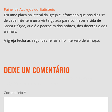
Painel de Azulejos do Batistério
Em uma placa na lateral da igreja é informado que nos dias 1º
de cada mês tem uma visita guiada para conhecer a vida de
Santa Brígida, que é a padroeira dos pobres, dos doentes e dos
animais.
A igreja fecha às segundas-feiras e no intervalo de almoço.
DEIXE UM COMENTÁRIO
O seu endereço de e-mail não será publicado.
Campos
obrigatórios são marcados com
*
Comentário
*