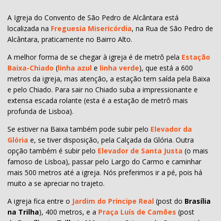
A Igreja do Convento de São Pedro de Alcântara está
localizada na
Freguesia Misericórdia
, na Rua de São Pedro de
Alcântara, praticamente no Bairro Alto.
A melhor forma de se chegar à igreja é de metrô pela
Estação
Baixa-Chiado
(
linha azul
e
linha verde
), que está a 600
metros da igreja, mas atenção, a estação tem saída pela Baixa
e pelo Chiado. Para sair no Chiado suba a impressionante e
extensa escada rolante (esta é a estação de metrô mais
profunda de Lisboa).
Se estiver na Baixa também pode subir pelo
Elevador da
Glória
e, se tiver disposição, pela Calçada da Glória. Outra
opção também é subir pelo
Elevador de Santa Justa
(o mais
famoso de Lisboa), passar pelo Largo do Carmo e caminhar
mais 500 metros até a igreja. Nós preferimos ir a pé, pois há
muito a se apreciar no trajeto.
A igreja fica entre o
Jardim do Príncipe Real
(post do
Brasília
na Trilha
), 400 metros, e a
Praça Luís de Camões
(post