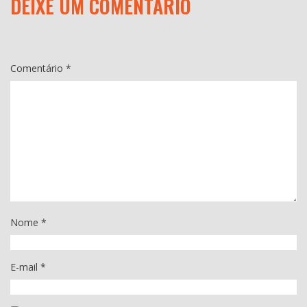
DEIXE UM COMENTÁRIO
O seu endereço de e-mail não será publicado.
Campos
obrigatórios são marcados com
*
Comentário
*
Nome
*
E-mail
*