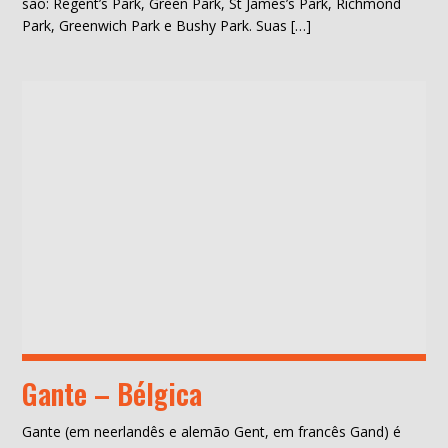
são: Regent’s Park, Green Park, St James’s Park, Richmond
Park, Greenwich Park e Bushy Park. Suas […]
Gante – Bélgica
Gante (em neerlandês e alemão Gent, em francês Gand) é