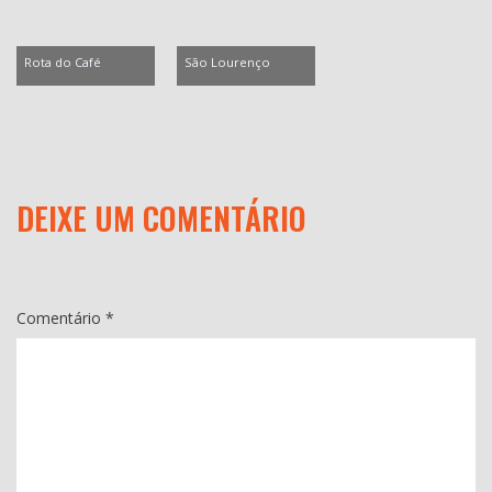
Rota do Café
São Lourenço
DEIXE UM COMENTÁRIO
O seu endereço de e-mail não será publicado.
Campos
obrigatórios são marcados com
*
Comentário
*