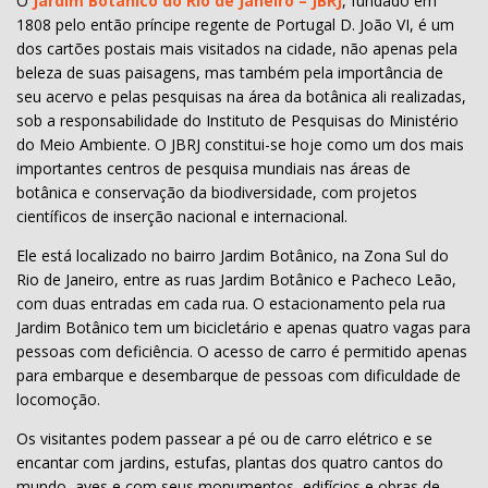
O
Jardim Botânico do Rio de Janeiro – JBRJ
, fundado em
1808 pelo então príncipe regente de Portugal D. João VI, é um
dos cartões postais mais visitados na cidade, não apenas pela
beleza de suas paisagens, mas também pela importância de
seu acervo e pelas pesquisas na área da botânica ali realizadas,
sob a responsabilidade do Instituto de Pesquisas do Ministério
do Meio Ambiente. O JBRJ constitui-se hoje como um dos mais
importantes centros de pesquisa mundiais nas áreas de
botânica e conservação da biodiversidade, com projetos
científicos de inserção nacional e internacional.
Ele está localizado no bairro Jardim Botânico, na Zona Sul do
Rio de Janeiro, entre as ruas Jardim Botânico e Pacheco Leão,
com duas entradas em cada rua. O estacionamento pela rua
Jardim Botânico tem um bicicletário e apenas quatro vagas para
pessoas com deficiência. O acesso de carro é permitido apenas
para embarque e desembarque de pessoas com dificuldade de
locomoção.
Os visitantes podem passear a pé ou de carro elétrico e se
encantar com jardins, estufas, plantas dos quatro cantos do
mundo, aves e com seus monumentos, edifícios e obras de