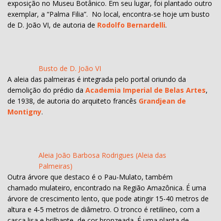
exposição no Museu Botânico. Em seu lugar, foi plantado outro
exemplar, a “Palma Filia”. No local, encontra-se hoje um busto
de D. João VI, de autoria de
Rodolfo Bernardelli
.
Busto de D. João VI
A aleia das palmeiras é integrada pelo portal oriundo da
demolição do prédio da
Academia Imperial de Belas Artes
,
de 1938, de autoria do arquiteto francês
Grandjean de
Montigny
.
Aleia João Barbosa Rodrigues (Aleia das
Palmeiras)
Outra árvore que destaco é o Pau-Mulato, também
chamado mulateiro, encontrado na Região Amazônica. É uma
árvore de crescimento lento, que pode atingir 15-40 metros de
altura e 4-5 metros de diâmetro. O tronco é retilíneo, com a
casca lisa e brilhante, de cor bronzeada. É uma planta de