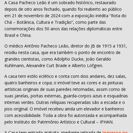
A Casa Pacheco Leão é um sobrado histórico, restaurado
depois de oito anos fechado, quando foi reaberto ao público
em 21 de novembro de 2024 com a exposição inédita “Rota do
Chá – Botânica, Cultura e Tradição”, como parte das
comemorações dos 50 anos das relações diplomáticas entre
Brasil e China.
O médico Antônio Pacheco Leão, diretor do JB de 1915 a 1931,
residiu nesta casa, que era também o ponto de encontro de
grandes cientistas, como Adolpho Ducke, João Geraldo
Kuhlmann, Alexandre Curt Brade e Alberto Löfgren.
A casa tem estilo eclético e conta com dois andares, dez salas,
quatro banheiros e copa; o imóvel teve as cores e as pinturas
artísticas originais de suas paredes retomadas, assim como de
suas janelas, portas externas, guarda-corpos azuis e esquadrias
internas verdes. Outras relíquias recuperadas são a escada e o
piso original. O imóvel recebeu ainda um elevador e banheiros
com acessibilidade. Toda a obra foi autorizada e acompanhada
pelo Instituto do Patrimônio Artístico e Cultural – IPHAN.
A Casa tem entrada gratuita, mediante retirada de
ingresso no