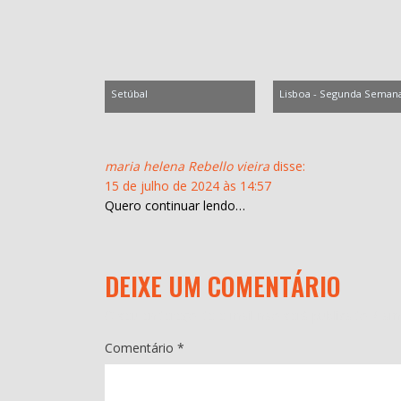
Setúbal
Lisboa - Segunda Seman
maria helena Rebello vieira
disse:
15 de julho de 2024 às 14:57
Quero continuar lendo…
DEIXE UM COMENTÁRIO
O seu endereço de e-mail não será publicado.
Cam
Comentário
*