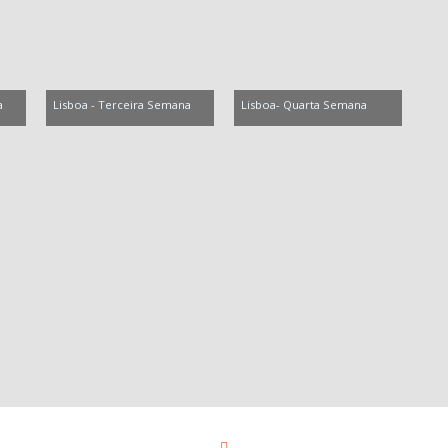
a
Lisboa - Terceira Semana
Lisboa- Quarta Semana
pos obrigatórios são marcados com
*