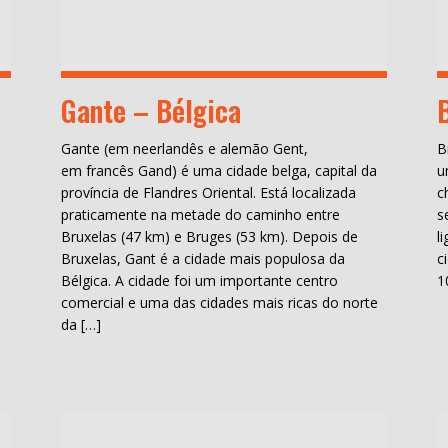
Gante – Bélgica
a
Gante (em neerlandês e alemão Gent,
B
em francês Gand) é uma cidade belga, capital da
u
província de Flandres Oriental. Está localizada
c
praticamente na metade do caminho entre
s
Bruxelas (47 km) e Bruges (53 km). Depois de
l
Bruxelas, Gant é a cidade mais populosa da
c
Bélgica. A cidade foi um importante centro
1
comercial e uma das cidades mais ricas do norte
da […]