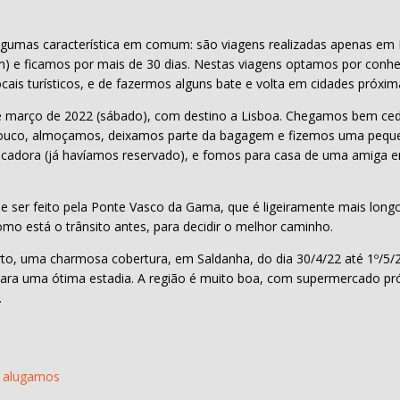
algumas característica em comum: são viagens realizadas apenas em
e ficamos por mais de 30 dias. Nestas viagens optamos por conhec
cais turísticos, e de fazermos alguns bate e volta em cidades próxim
e março de 2022 (sábado), com destino a Lisboa. Chegamos bem ced
ouco, almoçamos, deixamos parte da bagagem e fizemos uma pequ
locadora (já havíamos reservado), e fomos para casa de uma amiga 
e ser feito pela Ponte Vasco da Gama, que é ligeiramente mais longo,
como está o trânsito antes, para decidir o melhor caminho.
, uma charmosa cobertura, em Saldanha, do dia 30/4/22 até 1º/5/2
ra uma ótima estadia. A região é muito boa, com supermercado próx
.
 alugamos