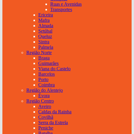
Ruas e Avenidas
Transportes
Ericeira
Mafra
Almada
Setúbal
Queluz
Sintra
Palmela
Região Norte
Braga
Guimarães
Viana do Castelo
Barcelos
Porto
Coimbra
Região do Alentejo
Évora
Região Centro
Aveiro
Caldas da Rainha
Covilhã
Serra da Estrela
Peniche
Batalha