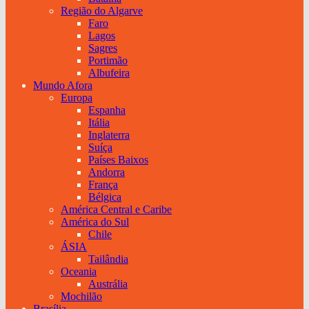
Região do Algarve
Faro
Lagos
Sagres
Portimão
Albufeira
Mundo Afora
Europa
Espanha
Itália
Inglaterra
Suíça
Países Baixos
Andorra
França
Bélgica
América Central e Caribe
América do Sul
Chile
ÁSIA
Tailândia
Oceania
Austrália
Mochilão
Brasília