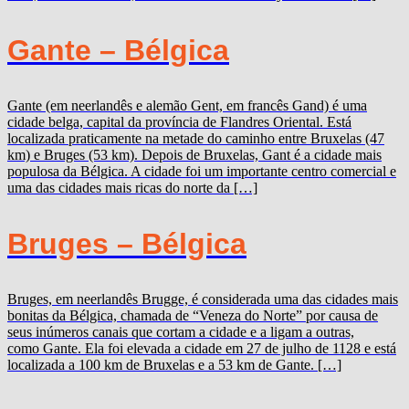
Gante – Bélgica
Gante (em neerlandês e alemão Gent, em francês Gand) é uma
cidade belga, capital da província de Flandres Oriental. Está
localizada praticamente na metade do caminho entre Bruxelas (47
km) e Bruges (53 km). Depois de Bruxelas, Gant é a cidade mais
populosa da Bélgica. A cidade foi um importante centro comercial e
uma das cidades mais ricas do norte da […]
Bruges – Bélgica
Bruges, em neerlandês Brugge, é considerada uma das cidades mais
bonitas da Bélgica, chamada de “Veneza do Norte” por causa de
seus inúmeros canais que cortam a cidade e a ligam a outras,
como Gante. Ela foi elevada a cidade em 27 de julho de 1128 e está
localizada a 100 km de Bruxelas e a 53 km de Gante. […]