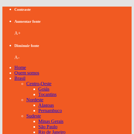
Contraste
Aumentar fonte
A+
Diminuir fonte
A-
Home
Quem somos
Brasil
Centro-Oeste
Goiás
Tocantins
Nordeste
Alagoas
Pernambuco
Sudeste
Minas Gerais
São Paulo
Rio de Janeiro