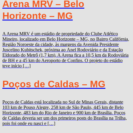
Arena MRV – Belo
Horizonte – MG
A Arena MRV é um estádio de propriedade do Clube Atlético
Mineiro, localizado em Belo Horizonte – MG, no Bairro Califórnia,
Região Noroeste da cidade, às margens da Avenida Presidente
Juscelino Kubitschek, próxima ao Anel Rodoviário e da Estação
Eldorado do Metrô (1,7 km). A Arena fica a 10,5 km da Rodoviária
de BH e a 45 km do Aeroporto de Confins. O projeto do estádio
teve início […]
Poços de Caldas – MG
Poços de Caldas está localizada no Sul de Minas Gerais, distante
103 km de Pouso Alegre, 258 km de São Paulo, 445 km de Belo
Horizonte, 483 km do Rio de Janeiro e 900 km de Brasília. Poços
de Caldas deveria ser um dos primeiros posts do Brasília na Trilha,
pois foi onde eu nasci e […]