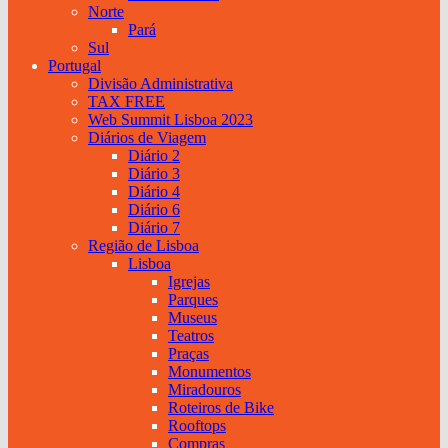
Norte
Pará
Sul
Portugal
Divisão Administrativa
TAX FREE
Web Summit Lisboa 2023
Diários de Viagem
Diário 2
Diário 3
Diário 4
Diário 6
Diário 7
Região de Lisboa
Lisboa
Igrejas
Parques
Museus
Teatros
Praças
Monumentos
Miradouros
Roteiros de Bike
Rooftops
Compras