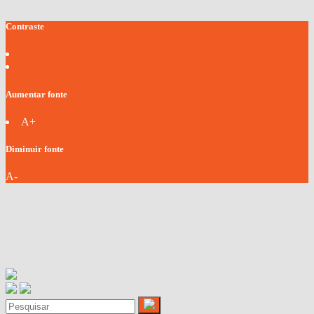
Contraste
Aumentar fonte
A+
Diminuir fonte
A-