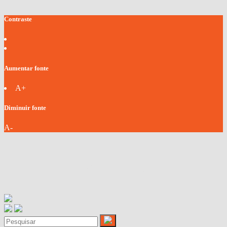
Contraste
Aumentar fonte
A+
Diminuir fonte
A-