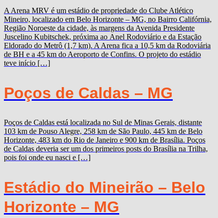
A Arena MRV é um estádio de propriedade do Clube Atlético
Mineiro, localizado em Belo Horizonte – MG, no Bairro Califórnia,
Região Noroeste da cidade, às margens da Avenida Presidente
Juscelino Kubitschek, próxima ao Anel Rodoviário e da Estação
Eldorado do Metrô (1,7 km). A Arena fica a 10,5 km da Rodoviária
de BH e a 45 km do Aeroporto de Confins. O projeto do estádio
teve início […]
Poços de Caldas – MG
Poços de Caldas está localizada no Sul de Minas Gerais, distante
103 km de Pouso Alegre, 258 km de São Paulo, 445 km de Belo
Horizonte, 483 km do Rio de Janeiro e 900 km de Brasília. Poços
de Caldas deveria ser um dos primeiros posts do Brasília na Trilha,
pois foi onde eu nasci e […]
Estádio do Mineirão – Belo
Horizonte – MG