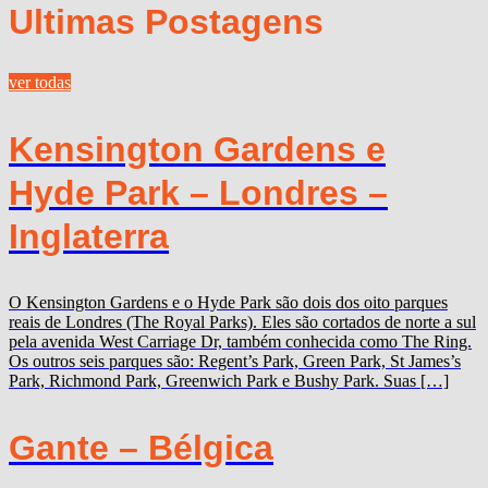
Ultimas Postagens
ver todas
Kensington Gardens e
Hyde Park – Londres –
Inglaterra
O Kensington Gardens e o Hyde Park são dois dos oito parques
reais de Londres (The Royal Parks). Eles são cortados de norte a sul
pela avenida West Carriage Dr, também conhecida como The Ring.
Os outros seis parques são: Regent’s Park, Green Park, St James’s
Park, Richmond Park, Greenwich Park e Bushy Park. Suas […]
Gante – Bélgica