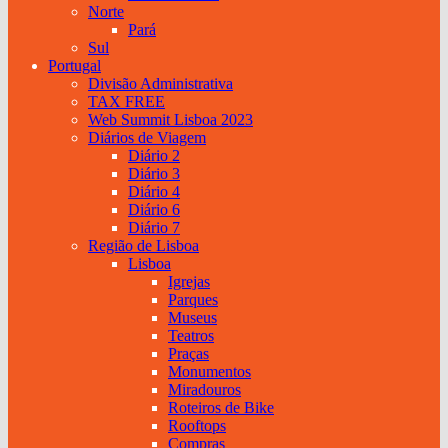
Norte
Pará
Sul
Portugal
Divisão Administrativa
TAX FREE
Web Summit Lisboa 2023
Diários de Viagem
Diário 2
Diário 3
Diário 4
Diário 6
Diário 7
Região de Lisboa
Lisboa
Igrejas
Parques
Museus
Teatros
Praças
Monumentos
Miradouros
Roteiros de Bike
Rooftops
Compras