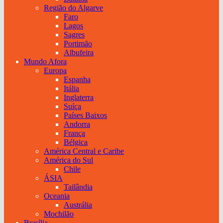
Região do Algarve
Faro
Lagos
Sagres
Portimão
Albufeira
Mundo Afora
Europa
Espanha
Itália
Inglaterra
Suíça
Países Baixos
Andorra
França
Bélgica
América Central e Caribe
América do Sul
Chile
ÁSIA
Tailândia
Oceania
Austrália
Mochilão
Brasília