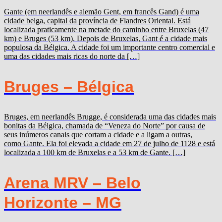
Gante (em neerlandês e alemão Gent, em francês Gand) é uma
cidade belga, capital da província de Flandres Oriental. Está
localizada praticamente na metade do caminho entre Bruxelas (47
km) e Bruges (53 km). Depois de Bruxelas, Gant é a cidade mais
populosa da Bélgica. A cidade foi um importante centro comercial e
uma das cidades mais ricas do norte da […]
Bruges – Bélgica
Bruges, em neerlandês Brugge, é considerada uma das cidades mais
bonitas da Bélgica, chamada de “Veneza do Norte” por causa de
seus inúmeros canais que cortam a cidade e a ligam a outras,
como Gante. Ela foi elevada a cidade em 27 de julho de 1128 e está
localizada a 100 km de Bruxelas e a 53 km de Gante. […]
Arena MRV – Belo
Horizonte – MG