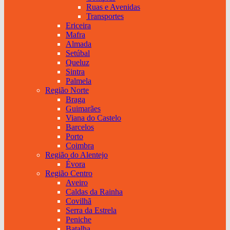
Ruas e Avenidas
Transportes
Ericeira
Mafra
Almada
Setúbal
Queluz
Sintra
Palmela
Região Norte
Braga
Guimarães
Viana do Castelo
Barcelos
Porto
Coimbra
Região do Alentejo
Évora
Região Centro
Aveiro
Caldas da Rainha
Covilhã
Serra da Estrela
Peniche
Batalha