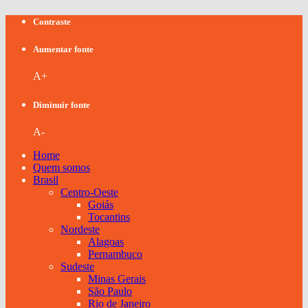
Contraste
Aumentar fonte
A+
Diminuir fonte
A-
Home
Quem somos
Brasil
Centro-Oeste
Goiás
Tocantins
Nordeste
Alagoas
Pernambuco
Sudeste
Minas Gerais
São Paulo
Rio de Janeiro