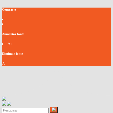
Contraste
Aumentar fonte
A+
Diminuir fonte
A-