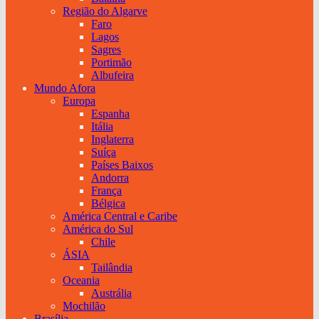
Região do Algarve
Faro
Lagos
Sagres
Portimão
Albufeira
Mundo Afora
Europa
Espanha
Itália
Inglaterra
Suíça
Países Baixos
Andorra
França
Bélgica
América Central e Caribe
América do Sul
Chile
ÁSIA
Tailândia
Oceania
Austrália
Mochilão
Brasília