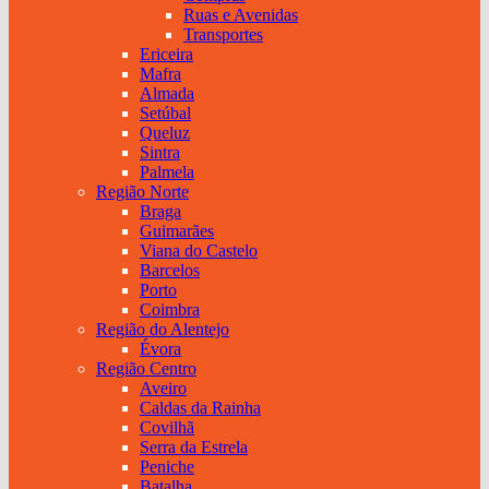
Ruas e Avenidas
Transportes
Ericeira
Mafra
Almada
Setúbal
Queluz
Sintra
Palmela
Região Norte
Braga
Guimarães
Viana do Castelo
Barcelos
Porto
Coimbra
Região do Alentejo
Évora
Região Centro
Aveiro
Caldas da Rainha
Covilhã
Serra da Estrela
Peniche
Batalha