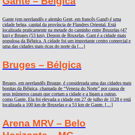
Gante – Bélgica
Gante (em neerlandês e alemão Gent, em francês Gand) é uma
cidade belga, capital da província de Flandres Oriental. Está
localizada praticamente na metade do caminho entre Bruxelas (47
km) e Bruges (53 km). Depois de Bruxelas, Gant é a cidade mais
populosa da Bélgica. A cidade foi um importante centro comercial e
uma das cidades mais ricas do norte da […]
Bruges – Bélgica
Bruges, em neerlandês Brugge, é considerada uma das cidades mais
bonitas da Bélgica, chamada de “Veneza do Norte” por causa de
seus inúmeros canais que cortam a cidade e a ligam a outras,
como Gante. Ela foi elevada a cidade em 27 de julho de 1128 e está
localizada a 100 km de Bruxelas e a 53 km de Gante. […]
Arena MRV – Belo