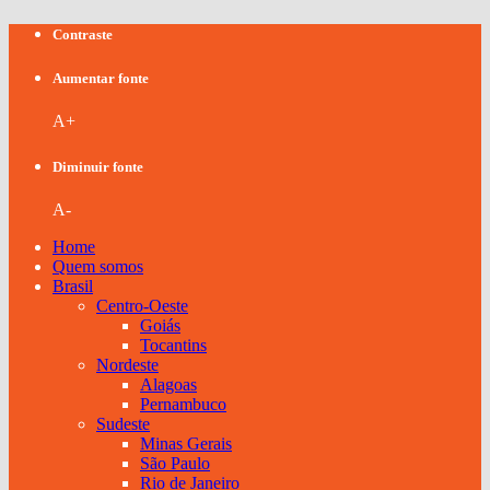
Contraste
Aumentar fonte
A+
Diminuir fonte
A-
Home
Quem somos
Brasil
Centro-Oeste
Goiás
Tocantins
Nordeste
Alagoas
Pernambuco
Sudeste
Minas Gerais
São Paulo
Rio de Janeiro