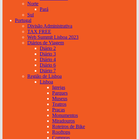
Norte
Pará
Sul
Portugal
Divisão Administrativa
TAX FREE
Web Summit Lisboa 2023
Diários de Viagem
Diário 2
Diário 3
Diário 4
Diário 6
Diário 7
Região de Lisboa
Lisboa
Igrejas
Parques
Museus
Teatros
Praças
Monumentos
Miradouros
Roteiros de Bike
Rooftops
Compras