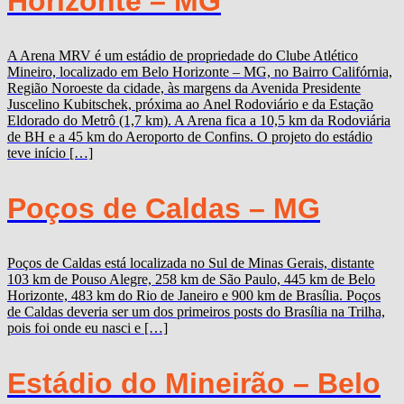
Horizonte – MG
A Arena MRV é um estádio de propriedade do Clube Atlético
Mineiro, localizado em Belo Horizonte – MG, no Bairro Califórnia,
Região Noroeste da cidade, às margens da Avenida Presidente
Juscelino Kubitschek, próxima ao Anel Rodoviário e da Estação
Eldorado do Metrô (1,7 km). A Arena fica a 10,5 km da Rodoviária
de BH e a 45 km do Aeroporto de Confins. O projeto do estádio
teve início […]
Poços de Caldas – MG
Poços de Caldas está localizada no Sul de Minas Gerais, distante
103 km de Pouso Alegre, 258 km de São Paulo, 445 km de Belo
Horizonte, 483 km do Rio de Janeiro e 900 km de Brasília. Poços
de Caldas deveria ser um dos primeiros posts do Brasília na Trilha,
pois foi onde eu nasci e […]
Estádio do Mineirão – Belo