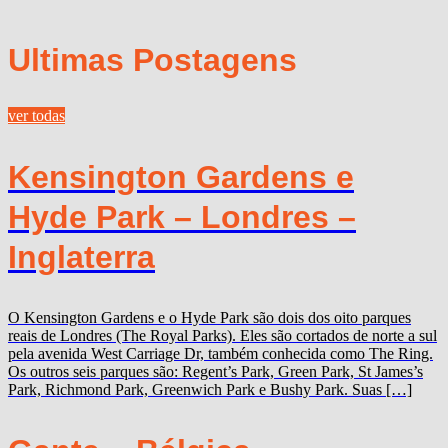
Ultimas Postagens
ver todas
Kensington Gardens e
Hyde Park – Londres –
Inglaterra
O Kensington Gardens e o Hyde Park são dois dos oito parques
reais de Londres (The Royal Parks). Eles são cortados de norte a sul
pela avenida West Carriage Dr, também conhecida como The Ring.
Os outros seis parques são: Regent’s Park, Green Park, St James’s
Park, Richmond Park, Greenwich Park e Bushy Park. Suas […]