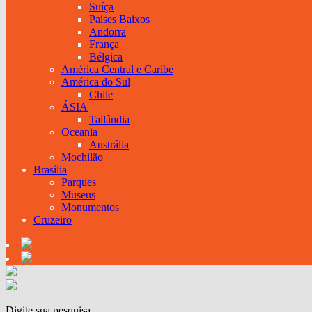
Suíça
Países Baixos
Andorra
França
Bélgica
América Central e Caribe
América do Sul
Chile
ÁSIA
Tailândia
Oceania
Austrália
Mochilão
Brasília
Parques
Museus
Monumentos
Cruzeiro
Digite sua pesquisa