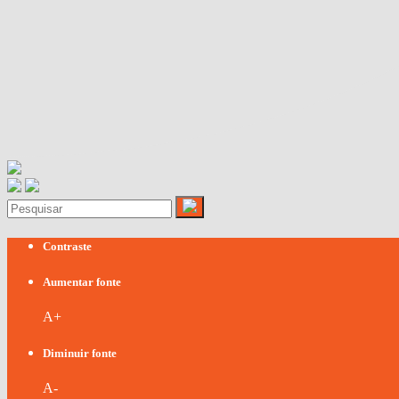
Contraste
Aumentar fonte
A+
Diminuir fonte
A-