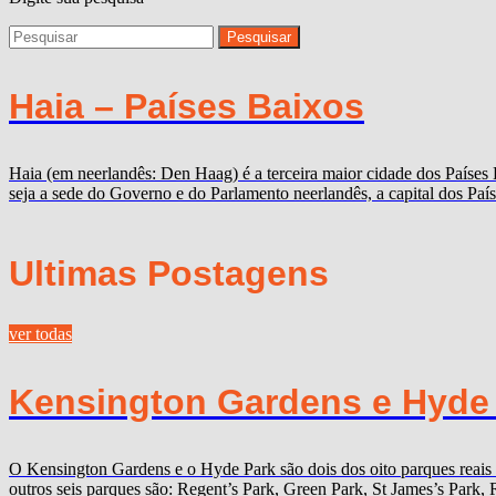
Haia – Países Baixos
Haia (em neerlandês: Den Haag) é a terceira maior cidade dos Países
seja a sede do Governo e do Parlamento neerlandês, a capital dos Paí
Ultimas Postagens
ver todas
Kensington Gardens e Hyde P
O Kensington Gardens e o Hyde Park são dois dos oito parques reais
outros seis parques são: Regent’s Park, Green Park, St James’s Par