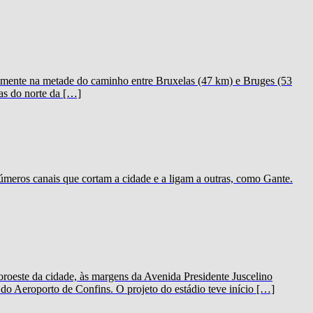
icamente na metade do caminho entre Bruxelas (47 km) e Bruges (53
as do norte da […]
meros canais que cortam a cidade e a ligam a outras, como Gante.
oeste da cidade, às margens da Avenida Presidente Juscelino
o Aeroporto de Confins. O projeto do estádio teve início […]