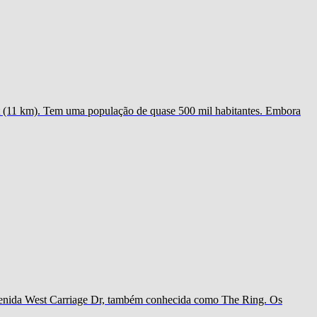
lft (11 km). Tem uma população de quase 500 mil habitantes. Embora
 avenida West Carriage Dr, também conhecida como The Ring. Os