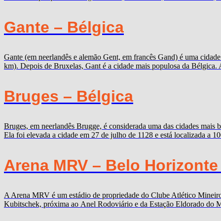
Gante – Bélgica
Gante (em neerlandês e alemão Gent, em francês Gand) é uma cidade b
km). Depois de Bruxelas, Gant é a cidade mais populosa da Bélgica. 
Bruges – Bélgica
Bruges, em neerlandês Brugge, é considerada uma das cidades mais b
Ela foi elevada a cidade em 27 de julho de 1128 e está localizada a 
Arena MRV – Belo Horizonte
A Arena MRV é um estádio de propriedade do Clube Atlético Mineiro,
Kubitschek, próxima ao Anel Rodoviário e da Estação Eldorado do Me