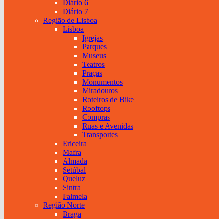
Diário 6
Diário 7
Região de Lisboa
Lisboa
Igrejas
Parques
Museus
Teatros
Praças
Monumentos
Miradouros
Roteiros de Bike
Rooftops
Compras
Ruas e Avenidas
Transportes
Ericeira
Mafra
Almada
Setúbal
Queluz
Sintra
Palmela
Região Norte
Braga