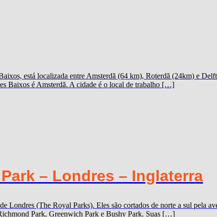
 Baixos, está localizada entre Amsterdã (64 km), Roterdã (24km) e De
ses Baixos é Amsterdã. A cidade é o local de trabalho […]
ark – Londres – Inglaterra
 de Londres (The Royal Parks). Eles são cortados de norte a sul pela
k, Richmond Park, Greenwich Park e Bushy Park. Suas […]