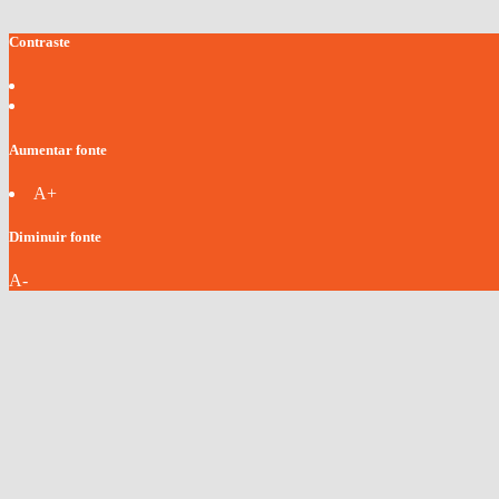
Contraste
Aumentar fonte
A+
Diminuir fonte
A-