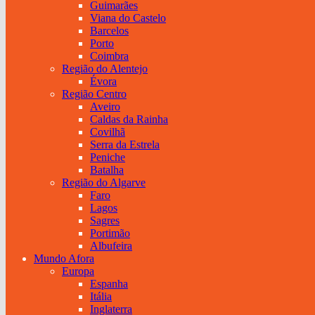
Guimarães
Viana do Castelo
Barcelos
Porto
Coimbra
Região do Alentejo
Évora
Região Centro
Aveiro
Caldas da Rainha
Covilhã
Serra da Estrela
Peniche
Batalha
Região do Algarve
Faro
Lagos
Sagres
Portimão
Albufeira
Mundo Afora
Europa
Espanha
Itália
Inglaterra