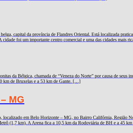
elga, capital da província de Flandres Oriental. Está localizada prat
A cidade foi um importante centro comercial e uma das cidades mais ric
onitas da Bélgica, chamada de “Veneza do Norte” por causa de seus inú
100 km de Bruxelas e a 53 km de Gante. […]
 – MG
 localizado em Belo Horizonte – MG, no Bairro Califórnia, Região Nor
trô (1,7 km). A Arena fica a 10,5 km da Rodoviária de BH e a 45 km d