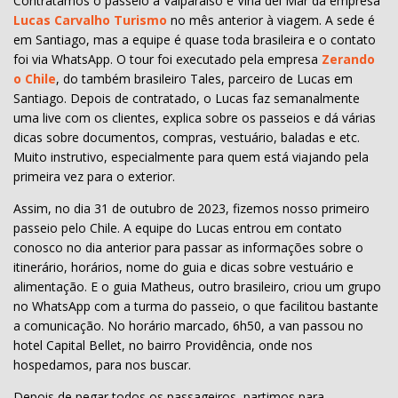
Contratamos o passeio a Valparaiso e Viña del Mar da empresa
Lucas Carvalho Turismo
no mês anterior à viagem. A sede é
em Santiago, mas a equipe é quase toda brasileira e o contato
foi via WhatsApp. O tour foi executado pela empresa
Zerando
o Chile
, do também brasileiro Tales, parceiro de Lucas em
Santiago. Depois de contratado, o Lucas faz semanalmente
uma live com os clientes, explica sobre os passeios e dá várias
dicas sobre documentos, compras, vestuário, baladas e etc.
Muito instrutivo, especialmente para quem está viajando pela
primeira vez para o exterior.
Assim, no dia 31 de outubro de 2023, fizemos nosso primeiro
passeio pelo Chile. A equipe do Lucas entrou em contato
conosco no dia anterior para passar as informações sobre o
itinerário, horários, nome do guia e dicas sobre vestuário e
alimentação. E o guia Matheus, outro brasileiro, criou um grupo
no WhatsApp com a turma do passeio, o que facilitou bastante
a comunicação. No horário marcado, 6h50, a van passou no
hotel Capital Bellet, no bairro Providência, onde nos
hospedamos, para nos buscar.
Depois de pegar todos os passageiros, partimos para