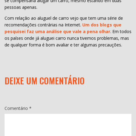
se compensaria alugar um carro, mesmo estando em duas
pessoas apenas.
Com relação ao aluguel de carro vejo que tem uma série de
recomendações contrárias na Internet.
Um dos blogs que
pesquisei faz uma análise que vale a pena olhar
. Em todos
os países onde já aluguei carro nunca tivemos problemas, mas
de qualquer forma é bom avaliar e ter algumas precauções.
DEIXE UM COMENTÁRIO
O seu endereço de e-mail não será publicado.
Campos
obrigatórios são marcados com
*
Comentário
*