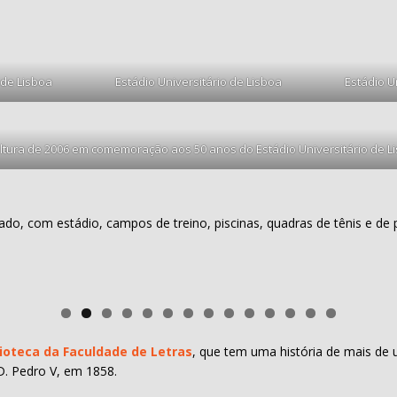
 de Lisboa
Estádio Universitário de Lisboa
Estádio U
ltura de 2006 em comemoração aos 50 anos do Estádio Universitário de L
, com estádio, campos de treino, piscinas, quadras de tênis e de pad
lioteca da Faculdade de Letras
, que tem uma história de mais de
 D. Pedro V, em 1858.