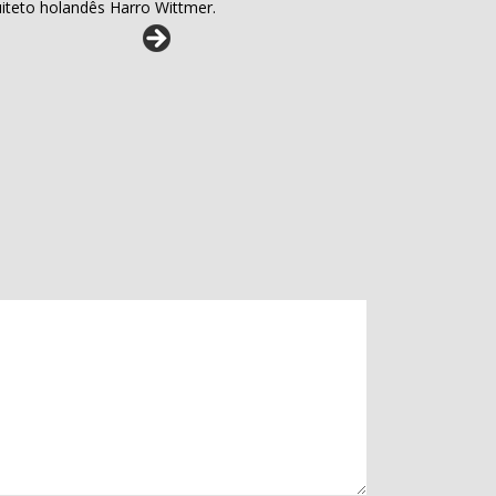
uiteto holandês Harro Wittmer.