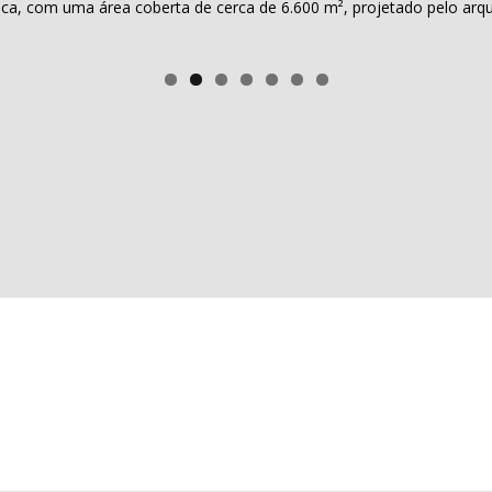
teca, com uma área coberta de cerca de 6.600 m², projetado pelo arq
pos obrigatórios são marcados com
*