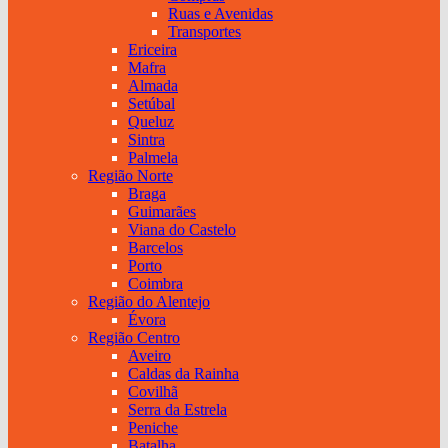
Ruas e Avenidas
Transportes
Ericeira
Mafra
Almada
Setúbal
Queluz
Sintra
Palmela
Região Norte
Braga
Guimarães
Viana do Castelo
Barcelos
Porto
Coimbra
Região do Alentejo
Évora
Região Centro
Aveiro
Caldas da Rainha
Covilhã
Serra da Estrela
Peniche
Batalha