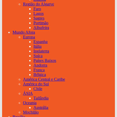
Região do Algarve
Faro
Lagos
Sagres
Portimão
Albufeira
Mundo Afora
Europa
Espanha
Itália
Inglaterra
Suíça
Países Baixos
Andorra
França
Bélgica
América Central e Caribe
América do Sul
Chile
ÁSIA
Tailândia
Oceania
Austrália
Mochilão
Brasília