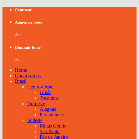
Contraste
Aumentar fonte
A+
Diminuir fonte
A-
Home
Quem somos
Brasil
Centro-Oeste
Goiás
Tocantins
Nordeste
Alagoas
Pernambuco
Sudeste
Minas Gerais
São Paulo
Rio de Janeiro