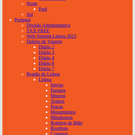
Norte
Pará
Sul
Portugal
Divisão Administrativa
TAX FREE
Web Summit Lisboa 2023
Diários de Viagem
Diário 2
Diário 3
Diário 4
Diário 6
Diário 7
Região de Lisboa
Lisboa
Igrejas
Parques
Museus
Teatros
Praças
Monumentos
Miradouros
Roteiros de Bike
Rooftops
Compras