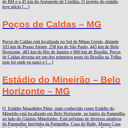
de BH e a 45 km do Aeroporto de Confins. O projeto do estádio
teve início […]
Poços de Caldas – MG
Poços de Caldas está localizada no Sul de Minas Gerais, distante
103 km de Pouso Alegre, 258 km de São Paulo, 445 km de Belo
Horizonte, 483 km do Rio de Janeiro e 900 km de Brasília. Poços
de Caldas deveria ser um dos primeiros posts do Brasília na Trilha,
pois foi onde eu nasci e […]
Estádio do Mineirão – Belo
Horizonte – MG
O Estádio Magalhães Pinto, mais conhecido como Estádio do
Mineirão está localizado em Belo Horizonte, no bairro da Pampulha,
ao lado do Ginásio Mineirinho. Está próximo de diversos atrativos
da Pampulha: Igrejinha da Pampulha, Casa do Baile, Museu Casa