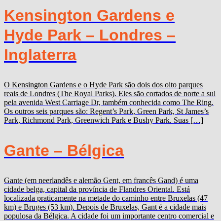
Kensington Gardens e
Hyde Park – Londres –
Inglaterra
O Kensington Gardens e o Hyde Park são dois dos oito parques
reais de Londres (The Royal Parks). Eles são cortados de norte a sul
pela avenida West Carriage Dr, também conhecida como The Ring.
Os outros seis parques são: Regent’s Park, Green Park, St James’s
Park, Richmond Park, Greenwich Park e Bushy Park. Suas […]
Gante – Bélgica
Gante (em neerlandês e alemão Gent, em francês Gand) é uma
cidade belga, capital da província de Flandres Oriental. Está
localizada praticamente na metade do caminho entre Bruxelas (47
km) e Bruges (53 km). Depois de Bruxelas, Gant é a cidade mais
populosa da Bélgica. A cidade foi um importante centro comercial e