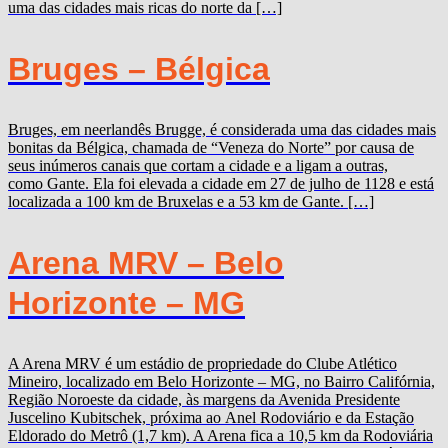
uma das cidades mais ricas do norte da […]
Bruges – Bélgica
Bruges, em neerlandês Brugge, é considerada uma das cidades mais
bonitas da Bélgica, chamada de “Veneza do Norte” por causa de
seus inúmeros canais que cortam a cidade e a ligam a outras,
como Gante. Ela foi elevada a cidade em 27 de julho de 1128 e está
localizada a 100 km de Bruxelas e a 53 km de Gante. […]
Arena MRV – Belo
Horizonte – MG
A Arena MRV é um estádio de propriedade do Clube Atlético
Mineiro, localizado em Belo Horizonte – MG, no Bairro Califórnia,
Região Noroeste da cidade, às margens da Avenida Presidente
Juscelino Kubitschek, próxima ao Anel Rodoviário e da Estação
Eldorado do Metrô (1,7 km). A Arena fica a 10,5 km da Rodoviária