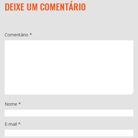
DEIXE UM COMENTÁRIO
O seu endereço de e-mail não será publicado.
Campos
obrigatórios são marcados com
*
Comentário
*
Nome
*
E-mail
*