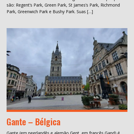
são: Regent’s Park, Green Park, St James’s Park, Richmond
Park, Greenwich Park e Bushy Park. Suas […]
Gante – Bélgica
Gante (em neerlandês e alemão Gent, em francês Gand) é