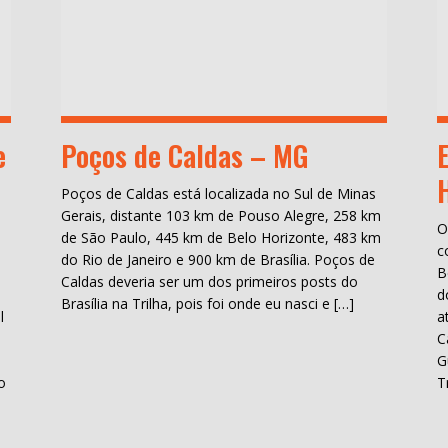
e
Poços de Caldas – MG
Poços de Caldas está localizada no Sul de Minas
Gerais, distante 103 km de Pouso Alegre, 258 km
O
de São Paulo, 445 km de Belo Horizonte, 483 km
c
do Rio de Janeiro e 900 km de Brasília. Poços de
B
Caldas deveria ser um dos primeiros posts do
d
Brasília na Trilha, pois foi onde eu nasci e […]
l
a
C
H
G
o
T