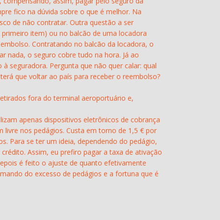
to, compensando, assim, pagar pelo seguro da
pre fico na dúvida sobre o que é melhor. Na
risco de não contratar. Outra questão a ser
o primeiro item) ou no balcão de uma locadora
 reembolso. Contratando no balcão da locadora, o
ar nada, o seguro cobre tudo na hora. Já ao
o à seguradora. Pergunta que não quer calar: qual
terá que voltar ao país para receber o reembolso?
tirados fora do terminal aeroportuário e,
lizam apenas dispositivos eletrônicos de cobrança
m livre nos pedágios. Custa em torno de 1,5 € por
os. Para se ter um ideia, dependendo do pedágio,
rédito. Assim, eu prefiro pagar a taxa de ativação
epois é feito o ajuste de quanto efetivamente
lamando do excesso de pedágios e a fortuna que é