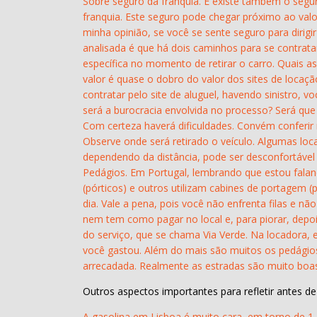
Sobre seguro da franquia. E existe também o segu
franquia. Este seguro pode chegar próximo ao valo
minha opinião, se você se sente seguro para dirigir
analisada é que há dois caminhos para se contrata
específica no momento de retirar o carro. Quais as
valor é quase o dobro do valor dos sites de locaç
contratar pelo site de aluguel, havendo sinistro, 
será a burocracia envolvida no processo? Será que
Com certeza haverá dificuldades. Convém conferir
Observe onde será retirado o veículo. Algumas loc
dependendo da distância, pode ser desconfortável
Pedágios. Em Portugal, lembrando que estou faland
(pórticos) e outros utilizam cabines de portagem (
dia. Vale a pena, pois você não enfrenta filas e
nem tem como pagar no local e, para piorar, depoi
do serviço, que se chama Via Verde. Na locadora, 
você gastou. Além do mais são muitos os pedágios
arrecadada. Realmente as estradas são muito boas
Outros aspectos importantes para refletir antes de 
A gasolina em Lisboa é muito cara, em torno de 1,7