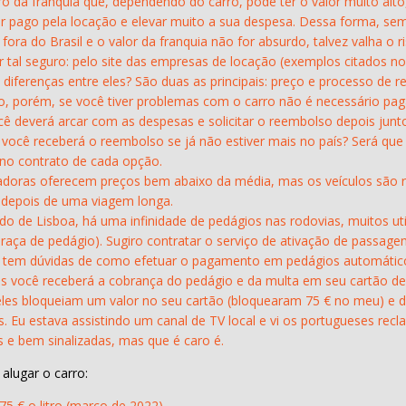
ro da franquia que, dependendo do carro, pode ter o valor muito al
r pago pela locação e elevar muito a sua despesa. Dessa forma, sem
 fora do Brasil e o valor da franquia não for absurdo, talvez valha o 
r tal seguro: pelo site das empresas de locação (exemplos citados n
 diferenças entre eles? São duas as principais: preço e processo de
ão, porém, se você tiver problemas com o carro não é necessário pag
você deverá arcar com as despesas e solicitar o reembolso depois junt
 você receberá o reembolso se já não estiver mais no país? Será que 
 no contrato de cada opção.
adoras oferecem preços bem abaixo da média, mas os veículos são re
 depois de uma viagem longa.
o de Lisboa, há uma infinidade de pedágios nas rodovias, muitos uti
praça de pedágio). Sugiro contratar o serviço de ativação de passage
 não tem dúvidas de como efetuar o pagamento em pedágios automátic
s você receberá a cobrança do pedágio e da multa em seu cartão de c
eles bloqueiam um valor no seu cartão (bloquearam 75 € no meu) e d
. Eu estava assistindo um canal de TV local e vi os portugueses rec
 e bem sinalizadas, mas que é caro é.
alugar o carro:
5 € o litro (março de 2022).