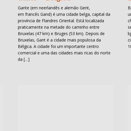
a
Gante (em neerlandês e alemão Gent,
B
em francês Gand) é uma cidade belga, capital da
u
província de Flandres Oriental. Está localizada
c
praticamente na metade do caminho entre
s
Bruxelas (47 km) e Bruges (53 km). Depois de
l
Bruxelas, Gant é a cidade mais populosa da
c
Bélgica. A cidade foi um importante centro
1
comercial e uma das cidades mais ricas do norte
da […]