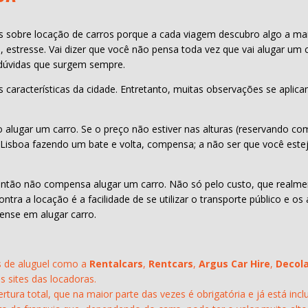
 sobre locação de carros porque a cada viagem descubro algo a mais
, estresse. Vai dizer que você não pensa toda vez que vai alugar um
 dúvidas que surgem sempre.
às características da cidade. Entretanto, muitas observações se apli
ão alugar um carro. Se o preço não estiver nas alturas (reservando
e Lisboa fazendo um bate e volta, compensa; a não ser que você es
 então não compensa alugar um carro. Não só pelo custo, que realme
tra a locação é a facilidade de se utilizar o transporte público e os
ense em alugar carro.
s de aluguel como a
Rentalcars
,
Rentcars
,
Argus Car Hire
,
Decol
s sites das locadoras.
ura total, que na maior parte das vezes é obrigatória e já está incl