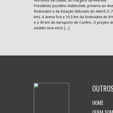
Noroeste da cidade, às margens da Avenida
Presidente Juscelino Kubitschek, próxima ao Ane
Rodoviário e da Estação Eldorado do Metrô (1,7
km). A Arena fica a 10,5 km da Rodoviária de B
e a 45 km do Aeroporto de Confins. O projeto d
estádio teve início […]
OUTROS
HOME
QUEM SO