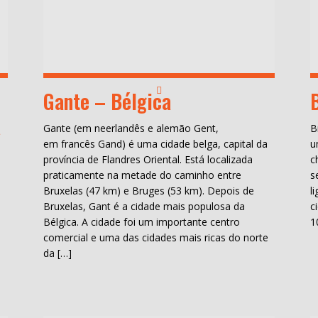
Gante – Bélgica
a
Gante (em neerlandês e alemão Gent,
B
em francês Gand) é uma cidade belga, capital da
u
província de Flandres Oriental. Está localizada
c
praticamente na metade do caminho entre
s
Bruxelas (47 km) e Bruges (53 km). Depois de
l
Bruxelas, Gant é a cidade mais populosa da
c
Bélgica. A cidade foi um importante centro
1
comercial e uma das cidades mais ricas do norte
da […]