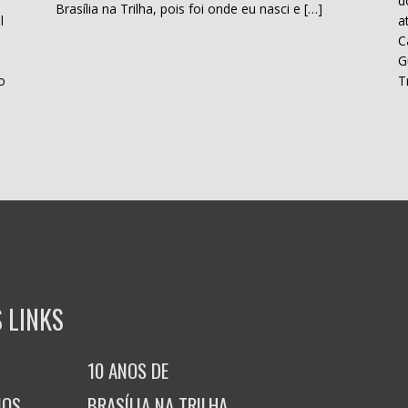
d
Brasília na Trilha, pois foi onde eu nasci e […]
l
a
C
H
G
o
T
 LINKS
10 ANOS DE
MOS
BRASÍLIA NA TRILHA