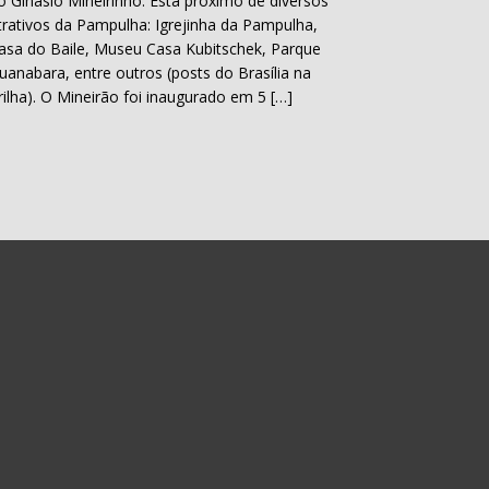
o Ginásio Mineirinho. Está próximo de diversos
trativos da Pampulha: Igrejinha da Pampulha,
asa do Baile, Museu Casa Kubitschek, Parque
uanabara, entre outros (posts do Brasília na
rilha). O Mineirão foi inaugurado em 5 […]