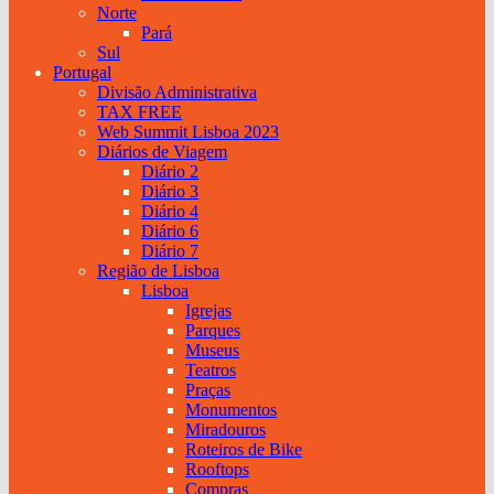
Norte
Pará
Sul
Portugal
Divisão Administrativa
TAX FREE
Web Summit Lisboa 2023
Diários de Viagem
Diário 2
Diário 3
Diário 4
Diário 6
Diário 7
Região de Lisboa
Lisboa
Igrejas
Parques
Museus
Teatros
Praças
Monumentos
Miradouros
Roteiros de Bike
Rooftops
Compras