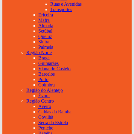
Ruas e Avenidas
Transportes
Ericeira
Mafra
Almada
Setúbal
Queluz
Sintra
Palmela
Região Norte
Braga
Guimarães
Viana do Castelo
Barcelos
Porto
Coimbra
Região do Alentejo
Évora
Região Centro
Aveiro
Caldas da Rainha
Covilhã
Serra da Estrela
Peniche
Batalha