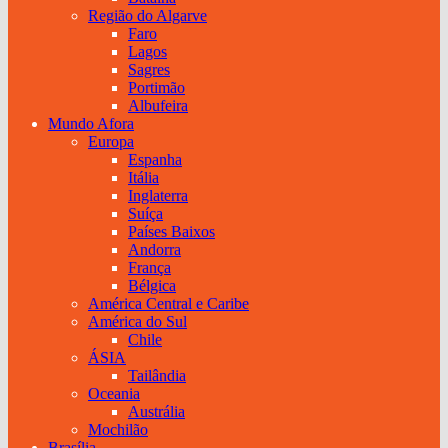
Região do Algarve
Faro
Lagos
Sagres
Portimão
Albufeira
Mundo Afora
Europa
Espanha
Itália
Inglaterra
Suíça
Países Baixos
Andorra
França
Bélgica
América Central e Caribe
América do Sul
Chile
ÁSIA
Tailândia
Oceania
Austrália
Mochilão
Brasília