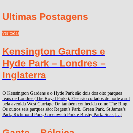
Ultimas Postagens
ver todas
Kensington Gardens e
Hyde Park – Londres –
Inglaterra
O Kensington Gardens e o Hyde Park são dois dos oito parques
reais de Londres (The Royal Parks). Eles são cortados de norte a sul
pela avenida West Carriage Dr, também conhecida como The Ring.
Os outros seis parques são: Regent’s Park, Green Park, St James’s
Park, Richmond Park, Greenwich Park e Bushy Park. Suas […]
Gante – Bélgica