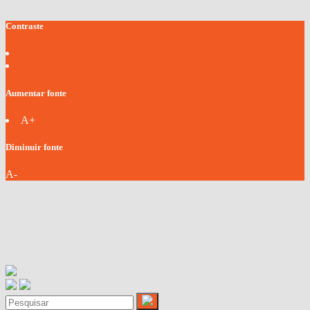
Contraste
Aumentar fonte
A+
Diminuir fonte
A-