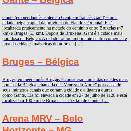
Gante (em neerlandês e alemão Gent, em francês Gand) é uma
cidade belga, capital da província de Flandres Oriental. Está
localizada praticamente na metade do caminho entre Bruxelas (47
km) e Bruges (53 km). Depois de Bruxelas, Gant é a cidade mais
populosa da Bélgica. A cidade foi um importante centro comercial e
uma das cidades mais ricas do norte da […]
Bruges – Bélgica
Bruges, em neerlandês Brugge, é considerada uma das cidades mais
bonitas da Bélgica, chamada de “Veneza do Norte” por causa de
seus inúmeros canais que cortam a cidade e a ligam a outras,
como Gante. Ela foi elevada a cidade em 27 de julho de 1128 e está
localizada a 100 km de Bruxelas e a 53 km de Gante. […]
Arena MRV – Belo
Horizonte – MG