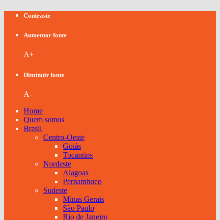
Contraste
Aumentar fonte
A+
Diminuir fonte
A-
Home
Quem somos
Brasil
Centro-Oeste
Goiás
Tocantins
Nordeste
Alagoas
Pernambuco
Sudeste
Minas Gerais
São Paulo
Rio de Janeiro