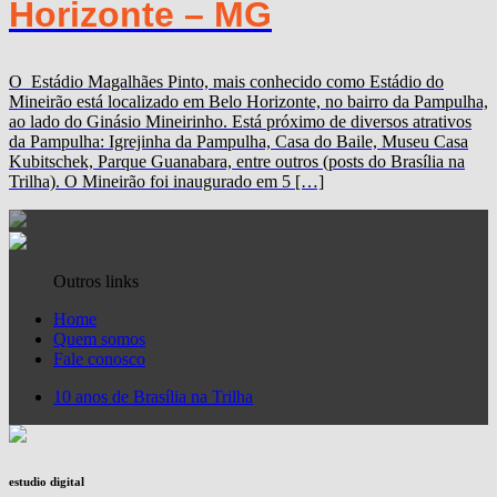
Horizonte – MG
O Estádio Magalhães Pinto, mais conhecido como Estádio do
Mineirão está localizado em Belo Horizonte, no bairro da Pampulha,
ao lado do Ginásio Mineirinho. Está próximo de diversos atrativos
da Pampulha: Igrejinha da Pampulha, Casa do Baile, Museu Casa
Kubitschek, Parque Guanabara, entre outros (posts do Brasília na
Trilha). O Mineirão foi inaugurado em 5 […]
Outros links
Home
Quem somos
Fale conosco
10 anos de Brasília na Trilha
estudio digital