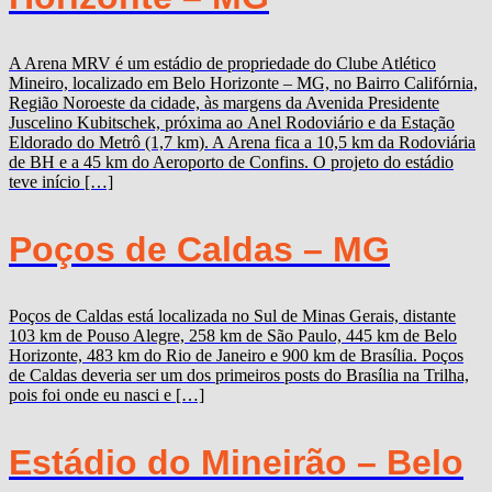
A Arena MRV é um estádio de propriedade do Clube Atlético
Mineiro, localizado em Belo Horizonte – MG, no Bairro Califórnia,
Região Noroeste da cidade, às margens da Avenida Presidente
Juscelino Kubitschek, próxima ao Anel Rodoviário e da Estação
Eldorado do Metrô (1,7 km). A Arena fica a 10,5 km da Rodoviária
de BH e a 45 km do Aeroporto de Confins. O projeto do estádio
teve início […]
Poços de Caldas – MG
Poços de Caldas está localizada no Sul de Minas Gerais, distante
103 km de Pouso Alegre, 258 km de São Paulo, 445 km de Belo
Horizonte, 483 km do Rio de Janeiro e 900 km de Brasília. Poços
de Caldas deveria ser um dos primeiros posts do Brasília na Trilha,
pois foi onde eu nasci e […]
Estádio do Mineirão – Belo