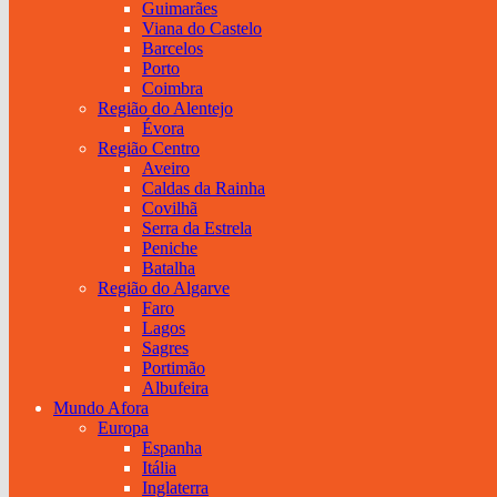
Guimarães
Viana do Castelo
Barcelos
Porto
Coimbra
Região do Alentejo
Évora
Região Centro
Aveiro
Caldas da Rainha
Covilhã
Serra da Estrela
Peniche
Batalha
Região do Algarve
Faro
Lagos
Sagres
Portimão
Albufeira
Mundo Afora
Europa
Espanha
Itália
Inglaterra