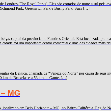
 de Londres (The Royal Parks). Eles são cortados de norte a sul pela
k, Richmond Park, Greenwich Park e Bushy Park. Suas […]
elga, capital da província de Flandres Oriental. Está localizada prat
A cidade foi um importante centro comercial e uma das cidades mais ric
onitas da Bélgica, chamada de “Veneza do Norte” por causa de seus inú
100 km de Bruxelas e a 53 km de Gante. […]
 – MG
 localizado em Belo Horizonte – MG, no Bairro Califórnia, Região Nor