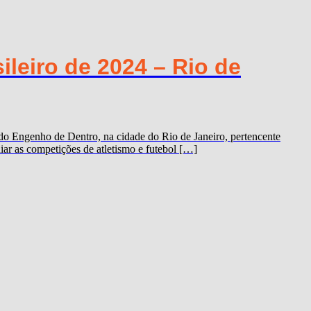
leiro de 2024 – Rio de
do Engenho de Dentro, na cidade do Rio de Janeiro, pertencente
iar as competições de atletismo e futebol […]