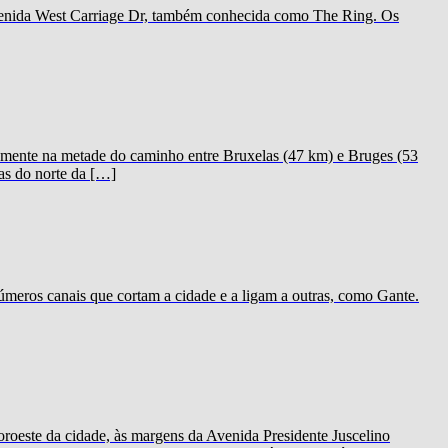
 avenida West Carriage Dr, também conhecida como The Ring. Os
icamente na metade do caminho entre Bruxelas (47 km) e Bruges (53
as do norte da […]
meros canais que cortam a cidade e a ligam a outras, como Gante.
oeste da cidade, às margens da Avenida Presidente Juscelino