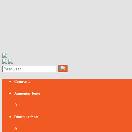
Contraste
Aumentar fonte
A+
Diminuir fonte
A-