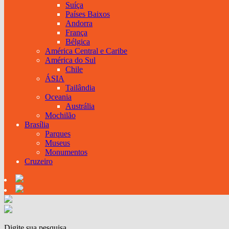
Suíça
Países Baixos
Andorra
França
Bélgica
América Central e Caribe
América do Sul
Chile
ÁSIA
Tailândia
Oceania
Austrália
Mochilão
Brasília
Parques
Museus
Monumentos
Cruzeiro
Digite sua pesquisa