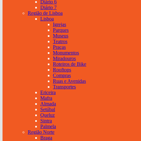
Diário 6
Diário 7
Região de Lisboa
Lisboa
Igrejas
Parques
Museus
Teatros
Praças
Monumentos
Miradouros
Roteiros de Bike
Rooftops
Compras
Ruas e Avenidas
Transportes
Ericeira
Mafra
Almada
Setúbal
Queluz
Sintra
Palmela
Região Norte
Braga