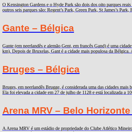
O Kensington Gardens e o Hyde Park são dois dos oito parques reais
outros seis parques são: Regent’s Park, Green Park, St James’s Par
Gante – Bélgica
Gante (em neerlandês e alemão Gent, em francês Gand) é uma cidade b
km). Depois de Bruxelas, Gant é a cidade mais populosa da Bélgica. 
Bruges – Bélgica
Bruges, em neerlandês Brugge, é considerada uma das cidades mais b
Ela foi elevada a cidade em 27 de julho de 1128 e está localizada a 
Arena MRV – Belo Horizonte
A Arena MRV é um estádio de propriedade do Clube Atlético Mineiro,