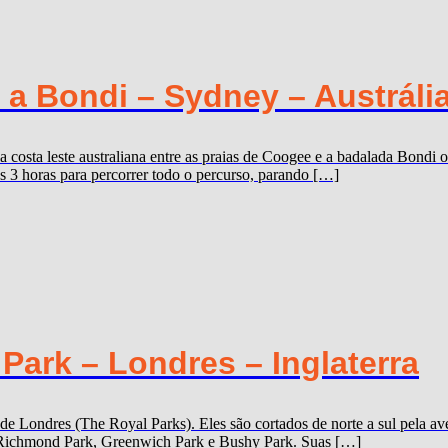
a Bondi – Sydney – Austráli
 costa leste australiana entre as praias de Coogee e a badalada Bondi ou
os 3 horas para percorrer todo o percurso, parando […]
ark – Londres – Inglaterra
 de Londres (The Royal Parks). Eles são cortados de norte a sul pela
k, Richmond Park, Greenwich Park e Bushy Park. Suas […]