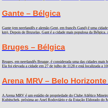
Gante – Bélgica
Gante (em neerlandês e alemão Gent, em francês Gand) é uma cidade b
km). Depois de Bruxelas, Gant é a cidade mais populosa da Bélgica. 
Bruges – Bélgica
Bruges, em neerlandês Brugge, é considerada uma das cidades mais b
Ela foi elevada a cidade em 27 de julho de 1128 e está localizada a 
Arena MRV – Belo Horizonte
A Arena MRV é um estádio de propriedade do Clube Atlético Mineiro,
Kubitschek, próxima ao Anel Rodoviário e da Estação Eldorado do Me