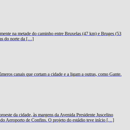
icamente na metade do caminho entre Bruxelas (47 km) e Bruges (53
as do norte da […]
meros canais que cortam a cidade e a ligam a outras, como Gante.
oeste da cidade, às margens da Avenida Presidente Juscelino
o Aeroporto de Confins. O projeto do estádio teve início […]