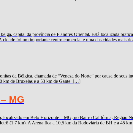
elga, capital da província de Flandres Oriental. Está localizada prat
A cidade foi um importante centro comercial e uma das cidades mais ric
onitas da Bélgica, chamada de “Veneza do Norte” por causa de seus inú
100 km de Bruxelas e a 53 km de Gante. […]
 – MG
 localizado em Belo Horizonte – MG, no Bairro Califórnia, Região Nor
trô (1,7 km). A Arena fica a 10,5 km da Rodoviária de BH e a 45 km d