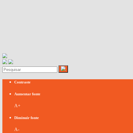
Contraste
Aumentar fonte
A+
Diminuir fonte
A-