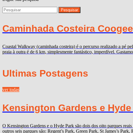
Caminhada Costeira Coogee 
Coastal Walkway (caminhada costeira) é o percurso realizado a pé pela
praia à outra é de 6 km, simplesmente fantástico, imperdível. Gastam
Ultimas Postagens
ver todas
Kensington Gardens e Hyde P
O Kensington Gardens e o Hyde Park são dois dos oito parques reais
outros seis parques são: Regent’s Park, Green Park, St James’s Par