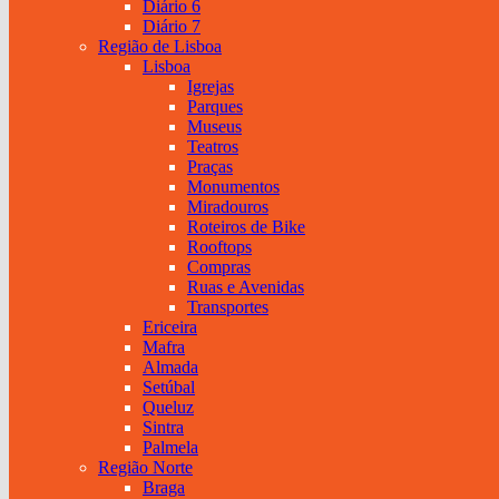
Diário 6
Diário 7
Região de Lisboa
Lisboa
Igrejas
Parques
Museus
Teatros
Praças
Monumentos
Miradouros
Roteiros de Bike
Rooftops
Compras
Ruas e Avenidas
Transportes
Ericeira
Mafra
Almada
Setúbal
Queluz
Sintra
Palmela
Região Norte
Braga