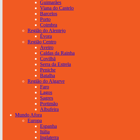
Guimarães
Viana do Castelo
Barcelos
Porto
Coimbra
Região do Alentejo
Évora
Região Centro
Aveiro
Caldas da Rainha
Covilhã
Serra da Estrela
Peniche
Batalha
Região do Algarve
Faro
Lagos
Sagres
Portimão
Albufeira
Mundo Afora
Europa
Espanha
Itália
Inglaterra