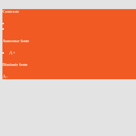
Contraste
Aumentar fonte
A+
Diminuir fonte
A-