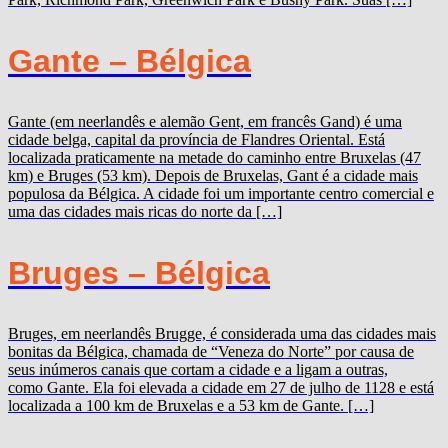
Gante – Bélgica
Gante (em neerlandês e alemão Gent, em francês Gand) é uma
cidade belga, capital da província de Flandres Oriental. Está
localizada praticamente na metade do caminho entre Bruxelas (47
km) e Bruges (53 km). Depois de Bruxelas, Gant é a cidade mais
populosa da Bélgica. A cidade foi um importante centro comercial e
uma das cidades mais ricas do norte da […]
Bruges – Bélgica
Bruges, em neerlandês Brugge, é considerada uma das cidades mais
bonitas da Bélgica, chamada de “Veneza do Norte” por causa de
seus inúmeros canais que cortam a cidade e a ligam a outras,
como Gante. Ela foi elevada a cidade em 27 de julho de 1128 e está
localizada a 100 km de Bruxelas e a 53 km de Gante. […]