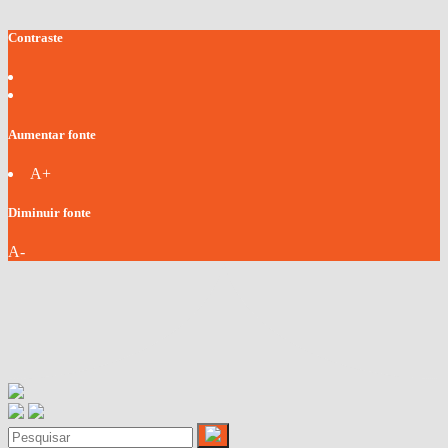
Contraste
Aumentar fonte
A+
Diminuir fonte
A-