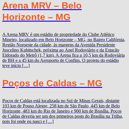
Arena MRV – Belo
Horizonte – MG
A Arena MRV é um estádio de propriedade do Clube Atlético
Mineiro, localizado em Belo Horizonte – MG, no Bairro Califórnia,
Região Noroeste da cidade, às margens da Avenida Presidente
Juscelino Kubitschek, próxima ao Anel Rodoviário e da Estação
Eldorado do Metrô (1,7 km). A Arena fica a 10,5 km da Rodoviária
de BH e a 45 km do Aeroporto de Confins. O projeto do estádio
teve início […]
Poços de Caldas – MG
Poços de Caldas está localizada no Sul de Minas Gerais, distante
103 km de Pouso Alegre, 258 km de São Paulo, 445 km de Belo
Horizonte, 483 km do Rio de Janeiro e 900 km de Brasília. Poços
de Caldas deveria ser um dos primeiros posts do Brasília na Trilha,
pois foi onde eu nasci e […]