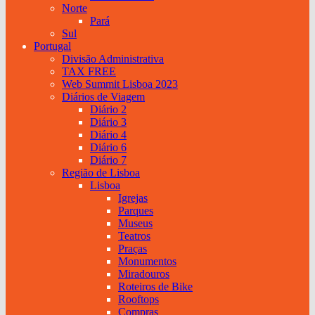
Norte
Pará
Sul
Portugal
Divisão Administrativa
TAX FREE
Web Summit Lisboa 2023
Diários de Viagem
Diário 2
Diário 3
Diário 4
Diário 6
Diário 7
Região de Lisboa
Lisboa
Igrejas
Parques
Museus
Teatros
Praças
Monumentos
Miradouros
Roteiros de Bike
Rooftops
Compras