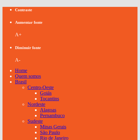
Contraste
Aumentar fonte
A+
Diminuir fonte
A-
Home
Quem somos
Brasil
Centro-Oeste
Goiás
Tocantins
Nordeste
Alagoas
Pernambuco
Sudeste
Minas Gerais
São Paulo
Rio de Janeiro