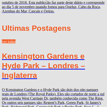
outubro de 2018. Esta publicção faz parte deste diário e corresponde
ao dia 5 de novembro quando fomos para Queluz, Cabo da Roca,
Azenhas do Mar, Cascais e Oeiras.
Ultimas Postagens
ver todas
Kensington Gardens e
Hyde Park – Londres –
Inglaterra
O Kensington Gardens e o Hyde Park são dois dos oito parques
reais de Londres (The Royal Parks). Eles são cortados de norte a sul
pela avenida West Carriage Dr, também conhecida como The Ring.
Os outros seis parques são: Regent’s Park, Green Park, St James’s
Park, Richmond Park, Greenwich Park e Bushy Park. Suas […]