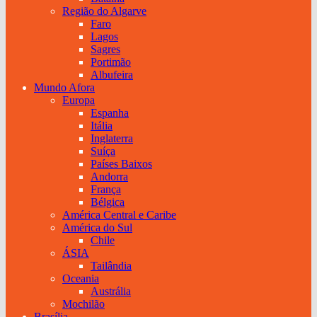
Região do Algarve
Faro
Lagos
Sagres
Portimão
Albufeira
Mundo Afora
Europa
Espanha
Itália
Inglaterra
Suíça
Países Baixos
Andorra
França
Bélgica
América Central e Caribe
América do Sul
Chile
ÁSIA
Tailândia
Oceania
Austrália
Mochilão
Brasília