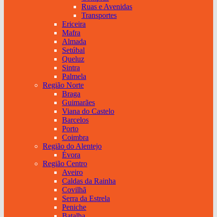
Ruas e Avenidas
Transportes
Ericeira
Mafra
Almada
Setúbal
Queluz
Sintra
Palmela
Região Norte
Braga
Guimarães
Viana do Castelo
Barcelos
Porto
Coimbra
Região do Alentejo
Évora
Região Centro
Aveiro
Caldas da Rainha
Covilhã
Serra da Estrela
Peniche
Batalha