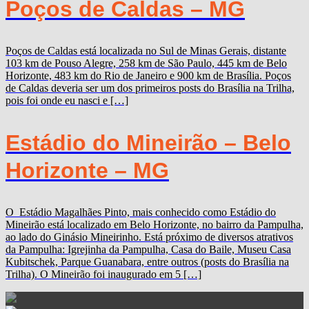
Poços de Caldas – MG
Poços de Caldas está localizada no Sul de Minas Gerais, distante
103 km de Pouso Alegre, 258 km de São Paulo, 445 km de Belo
Horizonte, 483 km do Rio de Janeiro e 900 km de Brasília. Poços
de Caldas deveria ser um dos primeiros posts do Brasília na Trilha,
pois foi onde eu nasci e […]
Estádio do Mineirão – Belo
Horizonte – MG
O Estádio Magalhães Pinto, mais conhecido como Estádio do
Mineirão está localizado em Belo Horizonte, no bairro da Pampulha,
ao lado do Ginásio Mineirinho. Está próximo de diversos atrativos
da Pampulha: Igrejinha da Pampulha, Casa do Baile, Museu Casa
Kubitschek, Parque Guanabara, entre outros (posts do Brasília na
Trilha). O Mineirão foi inaugurado em 5 […]