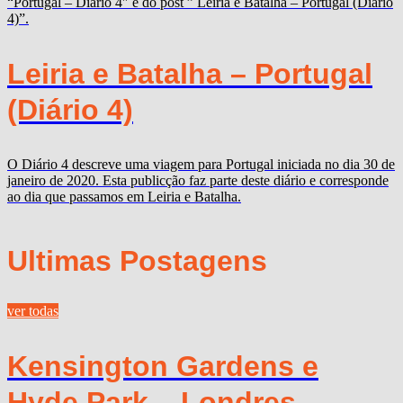
“Portugal – Diário 4″ e do post ” Leiria e Batalha – Portugal (Diário
4)”.
Leiria e Batalha – Portugal
(Diário 4)
O Diário 4 descreve uma viagem para Portugal iniciada no dia 30 de
janeiro de 2020. Esta publicção faz parte deste diário e corresponde
ao dia que passamos em Leiria e Batalha.
Ultimas Postagens
ver todas
Kensington Gardens e
Hyde Park – Londres –