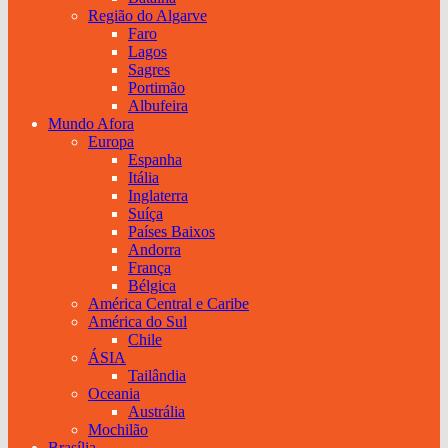
Região do Algarve
Faro
Lagos
Sagres
Portimão
Albufeira
Mundo Afora
Europa
Espanha
Itália
Inglaterra
Suíça
Países Baixos
Andorra
França
Bélgica
América Central e Caribe
América do Sul
Chile
ÁSIA
Tailândia
Oceania
Austrália
Mochilão
Brasília