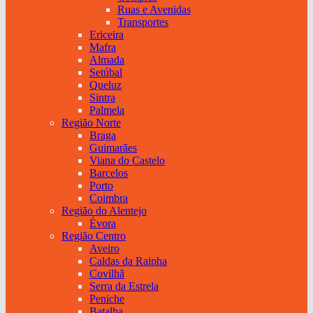
Ruas e Avenidas
Transportes
Ericeira
Mafra
Almada
Setúbal
Queluz
Sintra
Palmela
Região Norte
Braga
Guimarães
Viana do Castelo
Barcelos
Porto
Coimbra
Região do Alentejo
Évora
Região Centro
Aveiro
Caldas da Rainha
Covilhã
Serra da Estrela
Peniche
Batalha