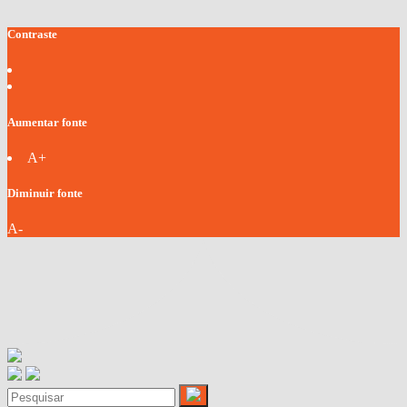
Contraste
Aumentar fonte
A+
Diminuir fonte
A-