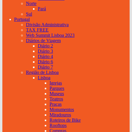
Norte
Pará
Sul
Portugal
Divisão Administrativa
TAX FREE
Web Summit Lisboa 2023
Diários de Viagem
Diário 2
Diário 3
Diário 4
Diário 6
Diário 7
Região de Lisboa
Lisboa
Igrejas
Parques
Museus
Teatros
Praças
Monumentos
Miradouros
Roteiros de Bike
Rooftops
Compras