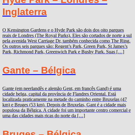
Inglaterra
O Kensington Gardens e o Hyde Park são dois dos oito parques
reais de Londres (The Royal Parks). Eles são cortados de norte a sul
pela avenida West Carriage Dr, também conhecida como The Ring.
Os outros seis parques são: Regent’s Park, Green Park, St James’s
Park, Richmond Park, Greenwich Park e Bushy Park. Suas […]
Gante – Bélgica
Gante (em neerlandês e alemão Gent, em francês Gand) é uma
cidade belga, capital da província de Flandres Oriental. Está
localizada praticamente na metade do caminho entre Bruxelas (47
km) e Bruges (53 km). Depois de Bruxelas, Gant é a cidade mais
populosa da Bélgica. A cidade foi um importante centro comercial e
uma das cidades mais ricas do norte da […]
Bruges – Bélgica