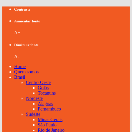
Contraste
Aumentar fonte
A+
Diminuir fonte
A-
Home
Quem somos
Brasil
Centro-Oeste
Goiás
Tocantins
Nordeste
Alagoas
Pernambuco
Sudeste
Minas Gerais
São Paulo
Rio de Janeiro