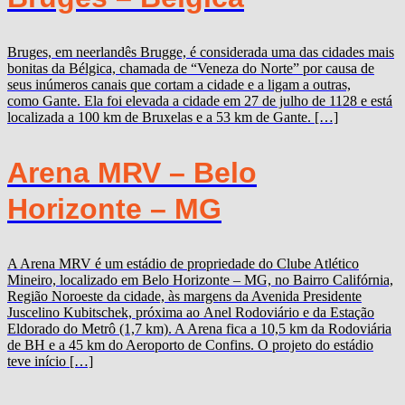
Bruges, em neerlandês Brugge, é considerada uma das cidades mais
bonitas da Bélgica, chamada de “Veneza do Norte” por causa de
seus inúmeros canais que cortam a cidade e a ligam a outras,
como Gante. Ela foi elevada a cidade em 27 de julho de 1128 e está
localizada a 100 km de Bruxelas e a 53 km de Gante. […]
Arena MRV – Belo
Horizonte – MG
A Arena MRV é um estádio de propriedade do Clube Atlético
Mineiro, localizado em Belo Horizonte – MG, no Bairro Califórnia,
Região Noroeste da cidade, às margens da Avenida Presidente
Juscelino Kubitschek, próxima ao Anel Rodoviário e da Estação
Eldorado do Metrô (1,7 km). A Arena fica a 10,5 km da Rodoviária
de BH e a 45 km do Aeroporto de Confins. O projeto do estádio
teve início […]