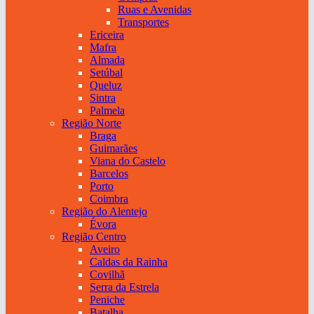
Ruas e Avenidas
Transportes
Ericeira
Mafra
Almada
Setúbal
Queluz
Sintra
Palmela
Região Norte
Braga
Guimarães
Viana do Castelo
Barcelos
Porto
Coimbra
Região do Alentejo
Évora
Região Centro
Aveiro
Caldas da Rainha
Covilhã
Serra da Estrela
Peniche
Batalha