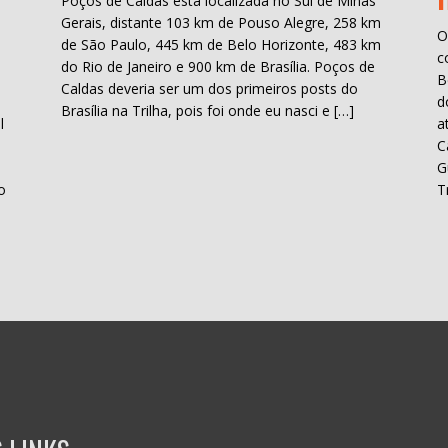
Poços de Caldas está localizada no Sul de Minas
Gerais, distante 103 km de Pouso Alegre, 258 km
O
de São Paulo, 445 km de Belo Horizonte, 483 km
c
do Rio de Janeiro e 900 km de Brasília. Poços de
B
Caldas deveria ser um dos primeiros posts do
d
Brasília na Trilha, pois foi onde eu nasci e […]
l
a
C
H
G
o
T