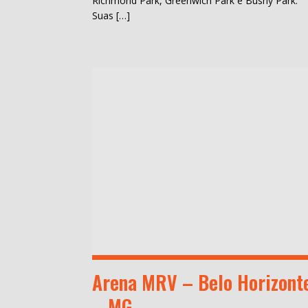
Richmond Park, Greenwich Park e Bushy Park.
Suas […]
Arena MRV – Belo Horizont
– MG