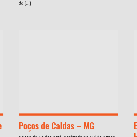
da […]
e
Poços de Caldas – MG