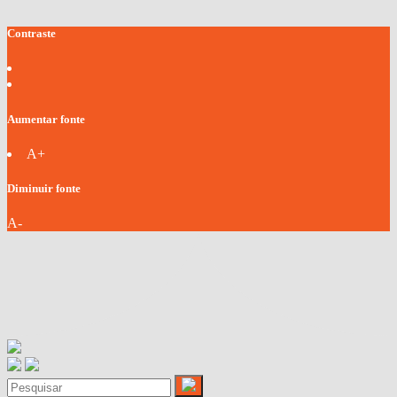
Contraste
Aumentar fonte
A+
Diminuir fonte
A-