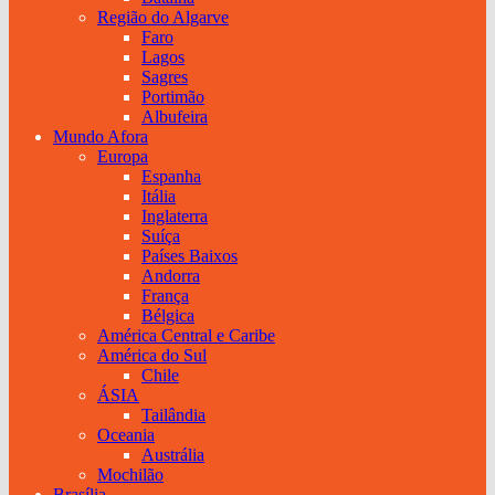
Região do Algarve
Faro
Lagos
Sagres
Portimão
Albufeira
Mundo Afora
Europa
Espanha
Itália
Inglaterra
Suíça
Países Baixos
Andorra
França
Bélgica
América Central e Caribe
América do Sul
Chile
ÁSIA
Tailândia
Oceania
Austrália
Mochilão
Brasília