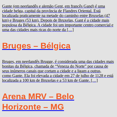
Gante (em neerlandês e alemão Gent, em francês Gand) é uma
cidade belga, capital da província de Flandres Oriental. Está
localizada praticamente na metade do caminho entre Bruxelas (47
km) e Bruges (53 km). Depois de Bruxelas, Gant é a cidade mais
populosa da Bélgica. A cidade foi um importante centro comercial e
uma das cidades mais ricas do norte da […]
Bruges – Bélgica
Bruges, em neerlandês Brugge, é considerada uma das cidades mais
bonitas da Bélgica, chamada de “Veneza do Norte” por causa de
seus inúmeros canais que cortam a cidade e a ligam a outras,
como Gante. Ela foi elevada a cidade em 27 de julho de 1128 e está
localizada a 100 km de Bruxelas e a 53 km de Gante. […]
Arena MRV – Belo
Horizonte – MG