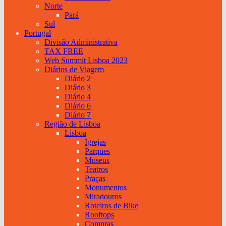
Norte
Pará
Sul
Portugal
Divisão Administrativa
TAX FREE
Web Summit Lisboa 2023
Diários de Viagem
Diário 2
Diário 3
Diário 4
Diário 6
Diário 7
Região de Lisboa
Lisboa
Igrejas
Parques
Museus
Teatros
Praças
Monumentos
Miradouros
Roteiros de Bike
Rooftops
Compras