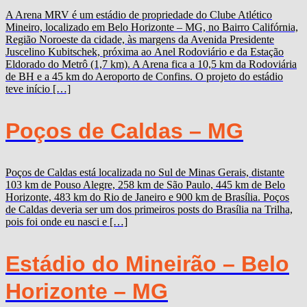
A Arena MRV é um estádio de propriedade do Clube Atlético
Mineiro, localizado em Belo Horizonte – MG, no Bairro Califórnia,
Região Noroeste da cidade, às margens da Avenida Presidente
Juscelino Kubitschek, próxima ao Anel Rodoviário e da Estação
Eldorado do Metrô (1,7 km). A Arena fica a 10,5 km da Rodoviária
de BH e a 45 km do Aeroporto de Confins. O projeto do estádio
teve início […]
Poços de Caldas – MG
Poços de Caldas está localizada no Sul de Minas Gerais, distante
103 km de Pouso Alegre, 258 km de São Paulo, 445 km de Belo
Horizonte, 483 km do Rio de Janeiro e 900 km de Brasília. Poços
de Caldas deveria ser um dos primeiros posts do Brasília na Trilha,
pois foi onde eu nasci e […]
Estádio do Mineirão – Belo
Horizonte – MG