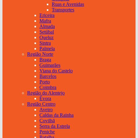
Ruas e Avenidas
Transportes
Ericeira
Mafra
Almada
Setúbal
Queluz
Sintra
Palmela
Região Norte
Braga
Guimarães
Viana do Castelo
Barcelos
Porto
Coimbra
Região do Alentejo
Évora
Região Centro
Aveiro
Caldas da Rainha
Covilhã
Serra da Estrela
Peniche
Batalha