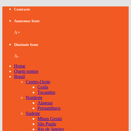
Contraste
Aumentar fonte
A+
Diminuir fonte
A-
Home
Quem somos
Brasil
Centro-Oeste
Goiás
Tocantins
Nordeste
Alagoas
Pernambuco
Sudeste
Minas Gerais
São Paulo
Rio de Janeiro