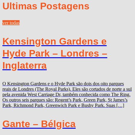
Ultimas Postagens
ver todas
Kensington Gardens e
Hyde Park – Londres –
Inglaterra
O Kensington Gardens e o Hyde Park são dois dos oito parques
reais de Londres (The Royal Parks). Eles são cortados de norte a sul
pela avenida West Carriage Dr, também conhecida como The Ring.
Os outros seis parques são: Regent’s Park, Green Park, St James’s
Park, Richmond Park, Greenwich Park e Bushy Park. Suas […]
Gante – Bélgica