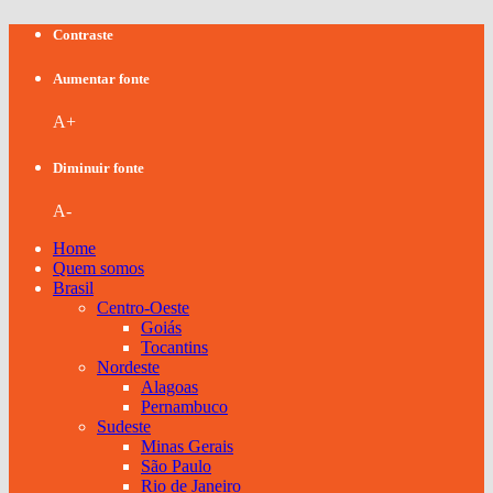
Contraste
Aumentar fonte
A+
Diminuir fonte
A-
Home
Quem somos
Brasil
Centro-Oeste
Goiás
Tocantins
Nordeste
Alagoas
Pernambuco
Sudeste
Minas Gerais
São Paulo
Rio de Janeiro