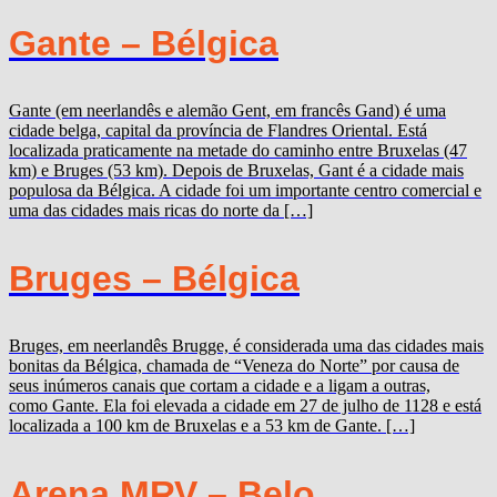
Gante – Bélgica
Gante (em neerlandês e alemão Gent, em francês Gand) é uma
cidade belga, capital da província de Flandres Oriental. Está
localizada praticamente na metade do caminho entre Bruxelas (47
km) e Bruges (53 km). Depois de Bruxelas, Gant é a cidade mais
populosa da Bélgica. A cidade foi um importante centro comercial e
uma das cidades mais ricas do norte da […]
Bruges – Bélgica
Bruges, em neerlandês Brugge, é considerada uma das cidades mais
bonitas da Bélgica, chamada de “Veneza do Norte” por causa de
seus inúmeros canais que cortam a cidade e a ligam a outras,
como Gante. Ela foi elevada a cidade em 27 de julho de 1128 e está
localizada a 100 km de Bruxelas e a 53 km de Gante. […]
Arena MRV – Belo