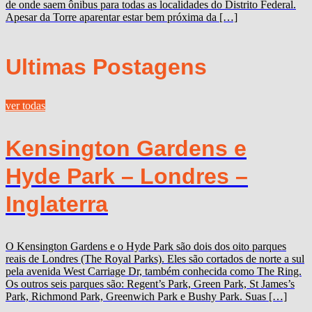
de onde saem ônibus para todas as localidades do Distrito Federal.
Apesar da Torre aparentar estar bem próxima da […]
Ultimas Postagens
ver todas
Kensington Gardens e
Hyde Park – Londres –
Inglaterra
O Kensington Gardens e o Hyde Park são dois dos oito parques
reais de Londres (The Royal Parks). Eles são cortados de norte a sul
pela avenida West Carriage Dr, também conhecida como The Ring.
Os outros seis parques são: Regent’s Park, Green Park, St James’s
Park, Richmond Park, Greenwich Park e Bushy Park. Suas […]