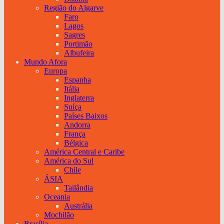
Região do Algarve
Faro
Lagos
Sagres
Portimão
Albufeira
Mundo Afora
Europa
Espanha
Itália
Inglaterra
Suíça
Países Baixos
Andorra
França
Bélgica
América Central e Caribe
América do Sul
Chile
ÁSIA
Tailândia
Oceania
Austrália
Mochilão
Brasília