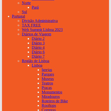
Norte
Pará
Sul
Portugal
Divisão Administrativa
TAX FREE
Web Summit Lisboa 2023
Diários de Viagem
Diário 2
Diário 3
Diário 4
Diário 6
Diário 7
Região de Lisboa
Lisboa
Igrejas
Parques
Museus
Teatros
Praças
Monumentos
Miradouros
Roteiros de Bike
Rooftops
Compras