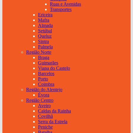
Ruas e Avenidas
Transportes
Ericeira
Mafra
Almada
Setúbal
Queluz
Sintra
Palmela
Região Norte
Braga
Guimarães
Viana do Castelo
Barcelos
Porto
Coimbra
Região do Alentejo
Évora
Região Centro
Aveiro
Caldas da Rainha
Covilhã
Serra da Estrela
Peniche
Batalha