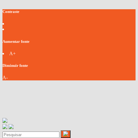
Contraste
Aumentar fonte
A+
Diminuir fonte
A-