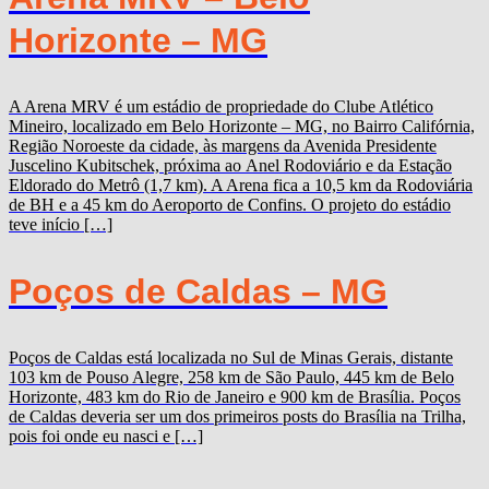
Horizonte – MG
A Arena MRV é um estádio de propriedade do Clube Atlético
Mineiro, localizado em Belo Horizonte – MG, no Bairro Califórnia,
Região Noroeste da cidade, às margens da Avenida Presidente
Juscelino Kubitschek, próxima ao Anel Rodoviário e da Estação
Eldorado do Metrô (1,7 km). A Arena fica a 10,5 km da Rodoviária
de BH e a 45 km do Aeroporto de Confins. O projeto do estádio
teve início […]
Poços de Caldas – MG
Poços de Caldas está localizada no Sul de Minas Gerais, distante
103 km de Pouso Alegre, 258 km de São Paulo, 445 km de Belo
Horizonte, 483 km do Rio de Janeiro e 900 km de Brasília. Poços
de Caldas deveria ser um dos primeiros posts do Brasília na Trilha,
pois foi onde eu nasci e […]