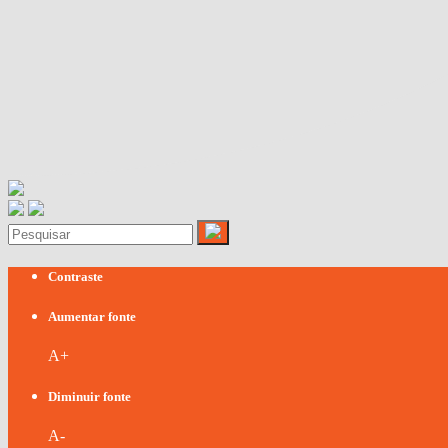
Contraste
Aumentar fonte
A+
Diminuir fonte
A-