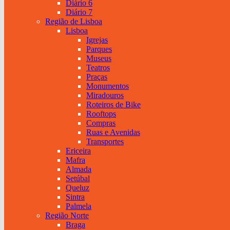
Diário 6
Diário 7
Região de Lisboa
Lisboa
Igrejas
Parques
Museus
Teatros
Praças
Monumentos
Miradouros
Roteiros de Bike
Rooftops
Compras
Ruas e Avenidas
Transportes
Ericeira
Mafra
Almada
Setúbal
Queluz
Sintra
Palmela
Região Norte
Braga