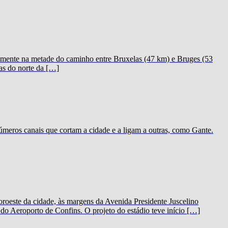
icamente na metade do caminho entre Bruxelas (47 km) e Bruges (53
as do norte da […]
meros canais que cortam a cidade e a ligam a outras, como Gante.
oeste da cidade, às margens da Avenida Presidente Juscelino
o Aeroporto de Confins. O projeto do estádio teve início […]