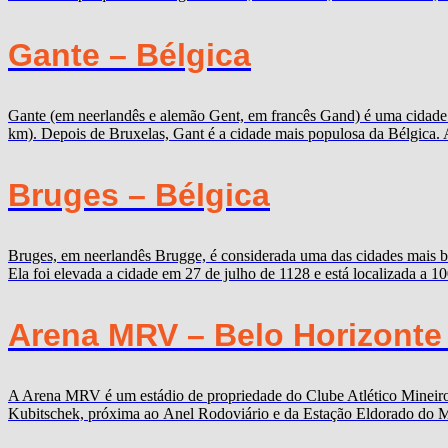
Gante – Bélgica
Gante (em neerlandês e alemão Gent, em francês Gand) é uma cidade b
km). Depois de Bruxelas, Gant é a cidade mais populosa da Bélgica. 
Bruges – Bélgica
Bruges, em neerlandês Brugge, é considerada uma das cidades mais b
Ela foi elevada a cidade em 27 de julho de 1128 e está localizada a 
Arena MRV – Belo Horizonte
A Arena MRV é um estádio de propriedade do Clube Atlético Mineiro,
Kubitschek, próxima ao Anel Rodoviário e da Estação Eldorado do Me