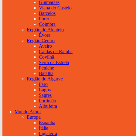
Guimarães
Viana do Castelo
Barcelos
Porto
Coimbra
Região do Alentejo
Évora
Região Centro
Aveiro
Caldas da Rainha
Covilhã
Serra da Estrela
Peniche
Batalha
Região do Algarve
Faro
Lagos
Sagres
Portimão
Albufeira
Mundo Afora
Europa
Espanha
Itália
Inglaterra