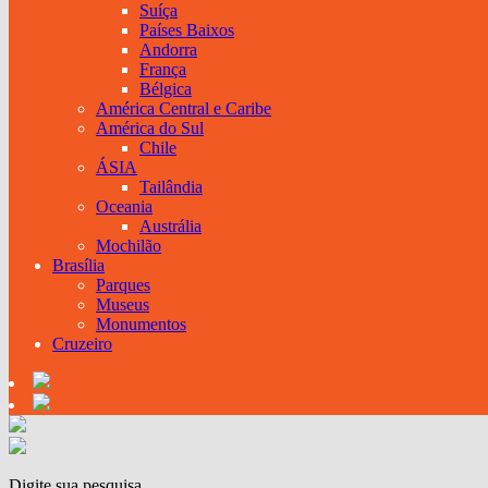
Suíça
Países Baixos
Andorra
França
Bélgica
América Central e Caribe
América do Sul
Chile
ÁSIA
Tailândia
Oceania
Austrália
Mochilão
Brasília
Parques
Museus
Monumentos
Cruzeiro
Digite sua pesquisa