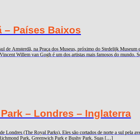
 – Países Baixos
sul de Amsterdã, na Praça dos Museus, próximo do Stedelijk Museum 
Vincent Willem van Gogh é um dos artistas mais famosos do mundo. Seu
ark – Londres – Inglaterra
 de Londres (The Royal Parks). Eles são cortados de norte a sul pela
k, Richmond Park, Greenwich Park e Bushy Park. Suas […]