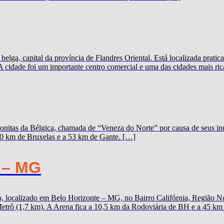
elga, capital da província de Flandres Oriental. Está localizada prat
A cidade foi um importante centro comercial e uma das cidades mais ric
onitas da Bélgica, chamada de “Veneza do Norte” por causa de seus inú
100 km de Bruxelas e a 53 km de Gante. […]
 – MG
 localizado em Belo Horizonte – MG, no Bairro Califórnia, Região Nor
trô (1,7 km). A Arena fica a 10,5 km da Rodoviária de BH e a 45 km d