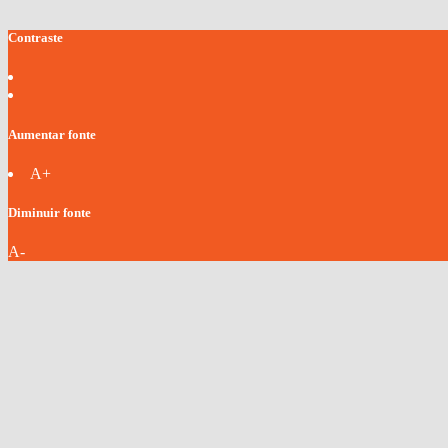
Contraste
Aumentar fonte
A+
Diminuir fonte
A-