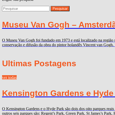
Museu Van Gogh – Amsterdã
O Museu Van Gogh foi fundado em 1973 e está localizado na região 
conservação e difusão da obra do pintor holandês Vincent van Gogh. 
Ultimas Postagens
ver todas
Kensington Gardens e Hyde P
O Kensington Gardens e o Hyde Park são dois dos oito parques reais
outros seis parques são: Regent’s Park, Green Park, St James’s Par