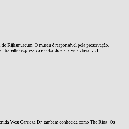
e do Rijksmuseum. O museu é responsável pela preservação,
 trabalho expressivo e colorido e sua vida cheia […]
 avenida West Carriage Dr, também conhecida como The Ring. Os