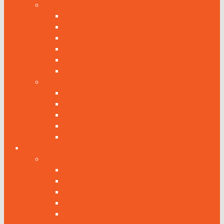
Região Centro
Aveiro
Caldas da Rainha
Covilhã
Serra da Estrela
Peniche
Batalha
Região do Algarve
Faro
Lagos
Sagres
Portimão
Albufeira
Mundo Afora
Europa
Espanha
Itália
Inglaterra
Suíça
Países Baixos