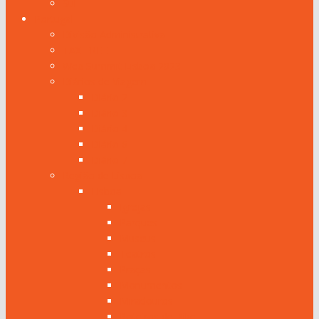
Sul
Portugal
Divisão Administrativa
TAX FREE
Web Summit Lisboa 2023
Diários de Viagem
Diário 2
Diário 3
Diário 4
Diário 6
Diário 7
Região de Lisboa
Lisboa
Igrejas
Parques
Museus
Teatros
Praças
Monumentos
Miradouros
Roteiros de Bike