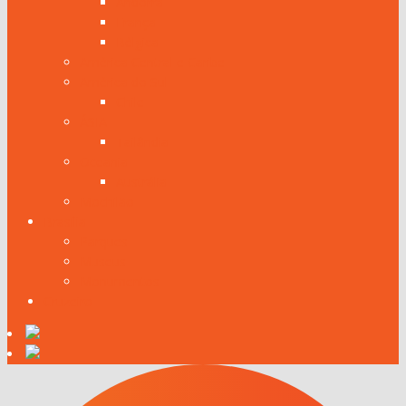
Andorra
França
Bélgica
América Central e Caribe
América do Sul
Chile
ÁSIA
Tailândia
Oceania
Austrália
Mochilão
Brasília
Parques
Museus
Monumentos
Cruzeiro