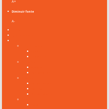
A+
Diminuir fonte
A-
Home
Quem somos
Brasil
Centro-Oeste
Goiás
Tocantins
Nordeste
Alagoas
Pernambuco
Sudeste
Minas Gerais
São Paulo
Rio de Janeiro
Norte
Pará