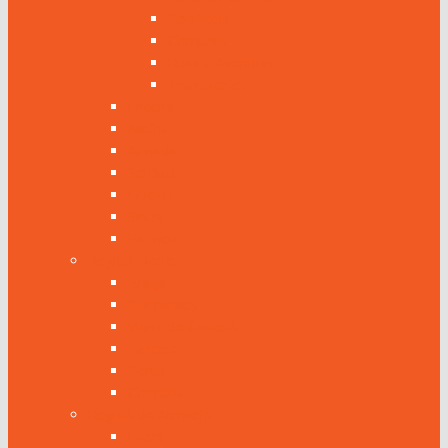
Rooftops
Compras
Ruas e Avenidas
Transportes
Ericeira
Mafra
Almada
Setúbal
Queluz
Sintra
Palmela
Região Norte
Braga
Guimarães
Viana do Castelo
Barcelos
Porto
Coimbra
Região do Alentejo
Évora