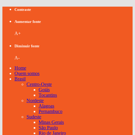
Contraste
Aumentar fonte
A+
Diminuir fonte
A-
Home
Quem somos
Brasil
Centro-Oeste
Goiás
Tocantins
Nordeste
Alagoas
Pernambuco
Sudeste
Minas Gerais
São Paulo
Rio de Janeiro