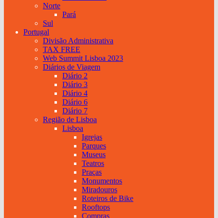
Norte
Pará
Sul
Portugal
Divisão Administrativa
TAX FREE
Web Summit Lisboa 2023
Diários de Viagem
Diário 2
Diário 3
Diário 4
Diário 6
Diário 7
Região de Lisboa
Lisboa
Igrejas
Parques
Museus
Teatros
Praças
Monumentos
Miradouros
Roteiros de Bike
Rooftops
Compras