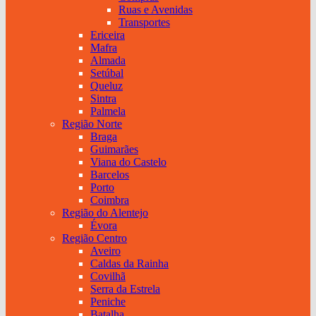
Ruas e Avenidas
Transportes
Ericeira
Mafra
Almada
Setúbal
Queluz
Sintra
Palmela
Região Norte
Braga
Guimarães
Viana do Castelo
Barcelos
Porto
Coimbra
Região do Alentejo
Évora
Região Centro
Aveiro
Caldas da Rainha
Covilhã
Serra da Estrela
Peniche
Batalha