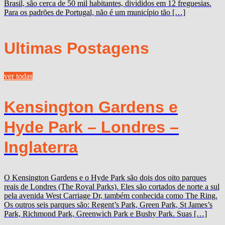
Brasil, são cerca de 50 mil habitantes, divididos em 12 freguesias.
Para os padrões de Portugal, não é um município tão […]
Ultimas Postagens
ver todas
Kensington Gardens e
Hyde Park – Londres –
Inglaterra
O Kensington Gardens e o Hyde Park são dois dos oito parques
reais de Londres (The Royal Parks). Eles são cortados de norte a sul
pela avenida West Carriage Dr, também conhecida como The Ring.
Os outros seis parques são: Regent’s Park, Green Park, St James’s
Park, Richmond Park, Greenwich Park e Bushy Park. Suas […]