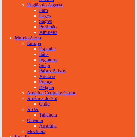
Região do Algarve
Faro
Lagos
Sagres
Portimão
Albufeira
Mundo Afora
Europa
Espanha
Itália
Inglaterra
Suíça
Países Baixos
Andorra
França
Bélgica
América Central e Caribe
América do Sul
Chile
ÁSIA
Tailândia
Oceania
Austrália
Mochilão
Brasília