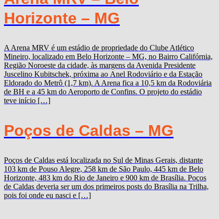
Horizonte – MG
A Arena MRV é um estádio de propriedade do Clube Atlético
Mineiro, localizado em Belo Horizonte – MG, no Bairro Califórnia,
Região Noroeste da cidade, às margens da Avenida Presidente
Juscelino Kubitschek, próxima ao Anel Rodoviário e da Estação
Eldorado do Metrô (1,7 km). A Arena fica a 10,5 km da Rodoviária
de BH e a 45 km do Aeroporto de Confins. O projeto do estádio
teve início […]
Poços de Caldas – MG
Poços de Caldas está localizada no Sul de Minas Gerais, distante
103 km de Pouso Alegre, 258 km de São Paulo, 445 km de Belo
Horizonte, 483 km do Rio de Janeiro e 900 km de Brasília. Poços
de Caldas deveria ser um dos primeiros posts do Brasília na Trilha,
pois foi onde eu nasci e […]