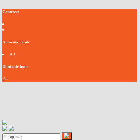
Contraste
Aumentar fonte
A+
Diminuir fonte
A-