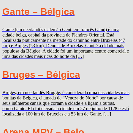
Gante – Bélgica
Gante (em neerlandês e alemão Gent, em francês Gand) é uma
cidade belga, capital da província de Flandres Oriental. Está
localizada praticamente na metade do caminho entre Bruxelas (47
km) e Bruges (53 km). Depois de Bruxelas, Gant é a cidade mais
populosa da Bélgica. A cidade foi um importante centro comercial e
uma das cidades mais ricas do norte da […]
Bruges – Bélgica
Bruges, em neerlandês Brugge, é considerada uma das cidades mais
bonitas da Bélgica, chamada de “Veneza do Norte” por causa de
seus inúmeros canais que cortam a cidade e a ligam a outras,
como Gante. Ela foi elevada a cidade em 27 de julho de 1128 e está
localizada a 100 km de Bruxelas e a 53 km de Gante. […]
Arena MRV – Belo