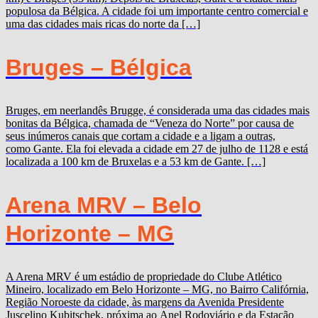
populosa da Bélgica. A cidade foi um importante centro comercial e
uma das cidades mais ricas do norte da […]
Bruges – Bélgica
Bruges, em neerlandês Brugge, é considerada uma das cidades mais
bonitas da Bélgica, chamada de “Veneza do Norte” por causa de
seus inúmeros canais que cortam a cidade e a ligam a outras,
como Gante. Ela foi elevada a cidade em 27 de julho de 1128 e está
localizada a 100 km de Bruxelas e a 53 km de Gante. […]
Arena MRV – Belo
Horizonte – MG
A Arena MRV é um estádio de propriedade do Clube Atlético
Mineiro, localizado em Belo Horizonte – MG, no Bairro Califórnia,
Região Noroeste da cidade, às margens da Avenida Presidente
Juscelino Kubitschek, próxima ao Anel Rodoviário e da Estação