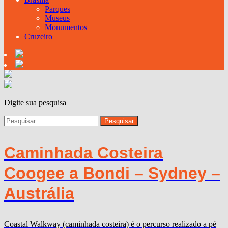
Parques
Museus
Monumentos
Cruzeiro
Digite sua pesquisa
Caminhada Costeira
Coogee a Bondi – Sydney –
Austrália
Coastal Walkway (caminhada costeira) é o percurso realizado a pé