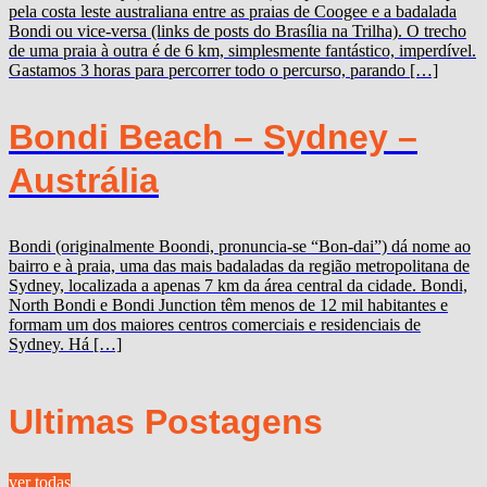
pela costa leste australiana entre as praias de Coogee e a badalada
Bondi ou vice-versa (links de posts do Brasília na Trilha). O trecho
de uma praia à outra é de 6 km, simplesmente fantástico, imperdível.
Gastamos 3 horas para percorrer todo o percurso, parando […]
Bondi Beach – Sydney –
Austrália
Bondi (originalmente Boondi, pronuncia-se “Bon-dai”) dá nome ao
bairro e à praia, uma das mais badaladas da região metropolitana de
Sydney, localizada a apenas 7 km da área central da cidade. Bondi,
North Bondi e Bondi Junction têm menos de 12 mil habitantes e
formam um dos maiores centros comerciais e residenciais de
Sydney. Há […]
Ultimas Postagens
ver todas