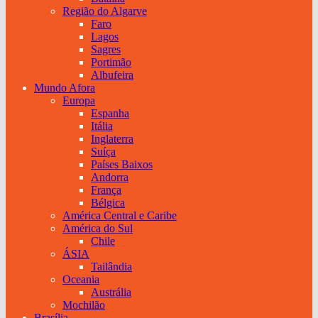
Região do Algarve
Faro
Lagos
Sagres
Portimão
Albufeira
Mundo Afora
Europa
Espanha
Itália
Inglaterra
Suíça
Países Baixos
Andorra
França
Bélgica
América Central e Caribe
América do Sul
Chile
ÁSIA
Tailândia
Oceania
Austrália
Mochilão
Brasília