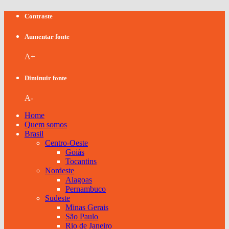
Contraste
Aumentar fonte
A+
Diminuir fonte
A-
Home
Quem somos
Brasil
Centro-Oeste
Goiás
Tocantins
Nordeste
Alagoas
Pernambuco
Sudeste
Minas Gerais
São Paulo
Rio de Janeiro