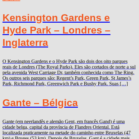
Kensington Gardens e
Hyde Park – Londres –
Inglaterra
O Kensington Gardens e o Hyde Park são dois dos oito parques
reais de Londres (The Royal Parks). Eles são cortados de norte a sul
pela avenida West Carriage Dr, também conhecida como The Ring.
Os outros seis parques são: Regent’s Park, Green Park, St James’s
Park, Richmond Park, Greenwich Park e Bushy Park. Suas […]
Gante – Bélgica
Gante (em neerlandês e alemão Gent, em francês Gand) é uma
cidade belga, capital da província de Flandres Oriental. Está
localizada praticamente na metade do caminho entre Bruxelas (47
km) e Bruges (53 km). Depois de Bruxelas, Gant é a cidade mais