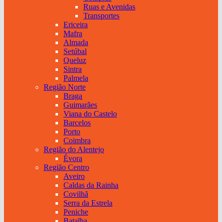
Ruas e Avenidas
Transportes
Ericeira
Mafra
Almada
Setúbal
Queluz
Sintra
Palmela
Região Norte
Braga
Guimarães
Viana do Castelo
Barcelos
Porto
Coimbra
Região do Alentejo
Évora
Região Centro
Aveiro
Caldas da Rainha
Covilhã
Serra da Estrela
Peniche
Batalha