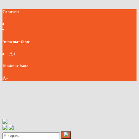
Contraste
Aumentar fonte
A+
Diminuir fonte
A-