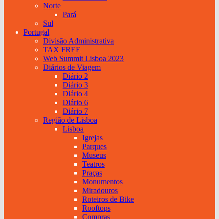
Norte
Pará
Sul
Portugal
Divisão Administrativa
TAX FREE
Web Summit Lisboa 2023
Diários de Viagem
Diário 2
Diário 3
Diário 4
Diário 6
Diário 7
Região de Lisboa
Lisboa
Igrejas
Parques
Museus
Teatros
Praças
Monumentos
Miradouros
Roteiros de Bike
Rooftops
Compras