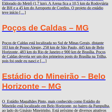
Eldorado do Metrô (1,7 km). A Arena fica a 10,5 km da Rodoviária
de BH e a 45 km do Aeroporto de Confins. O projeto do estádio
teve início […]
Poços de Caldas – MG
Poços de Caldas está localizada no Sul de Minas Gerais, distante
103 km de Pouso Alegre, 258 km de São Paulo, 445 km de Belo
Horizonte, 483 km do Rio de Janeiro e 900 km de Brasília. Poços
de Caldas deveria ser um dos primeiros posts do Brasília na Trilha,
pois foi onde eu nasci e […]
Estádio do Mineirão – Belo
Horizonte – MG
O Estádio Magalhães Pinto, mais conhecido como Estádio do
Mineirão está localizado em Belo Horizonte, no bairro da Pampulha,
ao lado do Ginásio Mineirinho. Está próximo de diversos atrativos