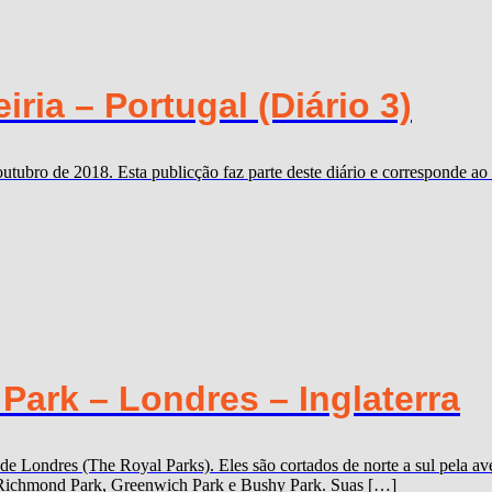
ria – Portugal (Diário 3)
outubro de 2018. Esta publicção faz parte deste diário e corresponde 
ark – Londres – Inglaterra
 de Londres (The Royal Parks). Eles são cortados de norte a sul pela
k, Richmond Park, Greenwich Park e Bushy Park. Suas […]