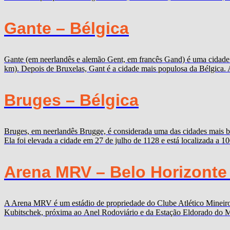
Gante – Bélgica
Gante (em neerlandês e alemão Gent, em francês Gand) é uma cidade b
km). Depois de Bruxelas, Gant é a cidade mais populosa da Bélgica. 
Bruges – Bélgica
Bruges, em neerlandês Brugge, é considerada uma das cidades mais b
Ela foi elevada a cidade em 27 de julho de 1128 e está localizada a 
Arena MRV – Belo Horizonte
A Arena MRV é um estádio de propriedade do Clube Atlético Mineiro,
Kubitschek, próxima ao Anel Rodoviário e da Estação Eldorado do Me