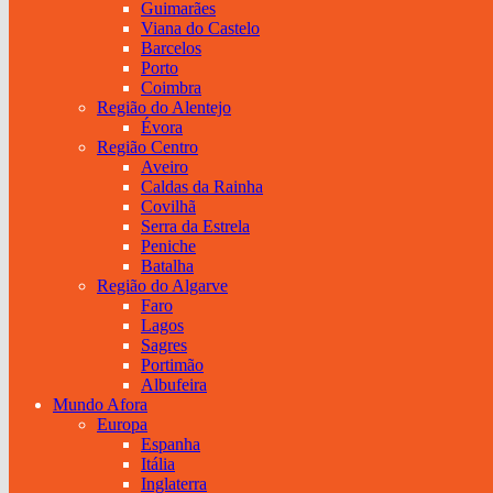
Guimarães
Viana do Castelo
Barcelos
Porto
Coimbra
Região do Alentejo
Évora
Região Centro
Aveiro
Caldas da Rainha
Covilhã
Serra da Estrela
Peniche
Batalha
Região do Algarve
Faro
Lagos
Sagres
Portimão
Albufeira
Mundo Afora
Europa
Espanha
Itália
Inglaterra