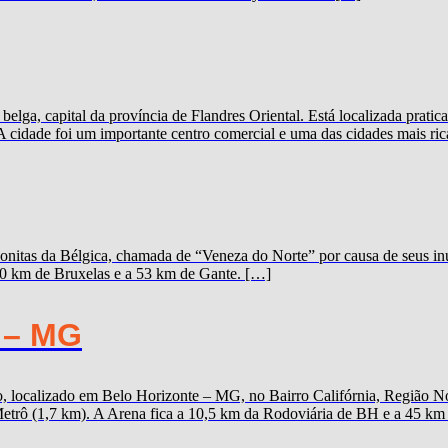
elga, capital da província de Flandres Oriental. Está localizada prat
A cidade foi um importante centro comercial e uma das cidades mais ric
onitas da Bélgica, chamada de “Veneza do Norte” por causa de seus inú
100 km de Bruxelas e a 53 km de Gante. […]
 – MG
 localizado em Belo Horizonte – MG, no Bairro Califórnia, Região Nor
trô (1,7 km). A Arena fica a 10,5 km da Rodoviária de BH e a 45 km d