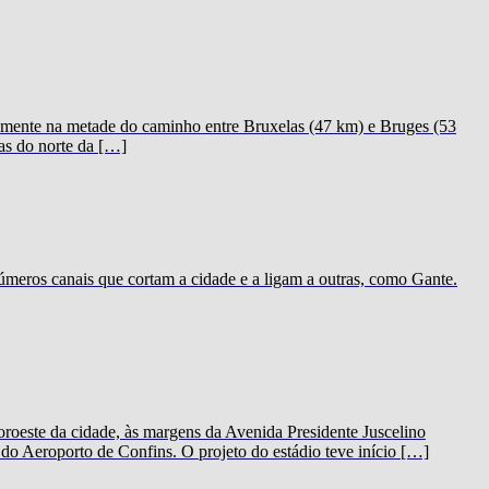
icamente na metade do caminho entre Bruxelas (47 km) e Bruges (53
as do norte da […]
meros canais que cortam a cidade e a ligam a outras, como Gante.
oeste da cidade, às margens da Avenida Presidente Juscelino
o Aeroporto de Confins. O projeto do estádio teve início […]