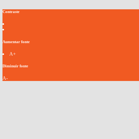
Contraste
Aumentar fonte
A+
Diminuir fonte
A-