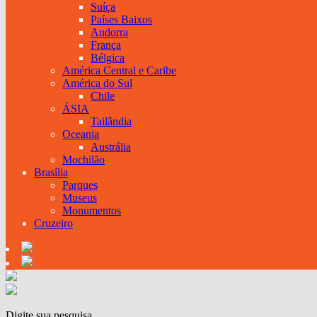
Suíça
Países Baixos
Andorra
França
Bélgica
América Central e Caribe
América do Sul
Chile
ÁSIA
Tailândia
Oceania
Austrália
Mochilão
Brasília
Parques
Museus
Monumentos
Cruzeiro
Digite sua pesquisa