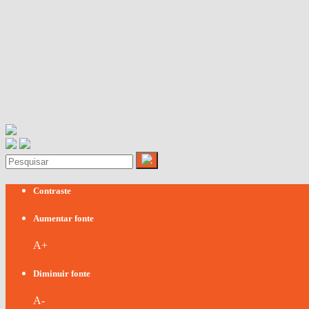
Contraste
Aumentar fonte
A+
Diminuir fonte
A-