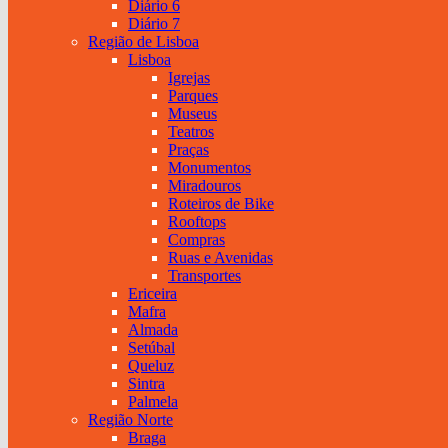
Diário 6
Diário 7
Região de Lisboa
Lisboa
Igrejas
Parques
Museus
Teatros
Praças
Monumentos
Miradouros
Roteiros de Bike
Rooftops
Compras
Ruas e Avenidas
Transportes
Ericeira
Mafra
Almada
Setúbal
Queluz
Sintra
Palmela
Região Norte
Braga