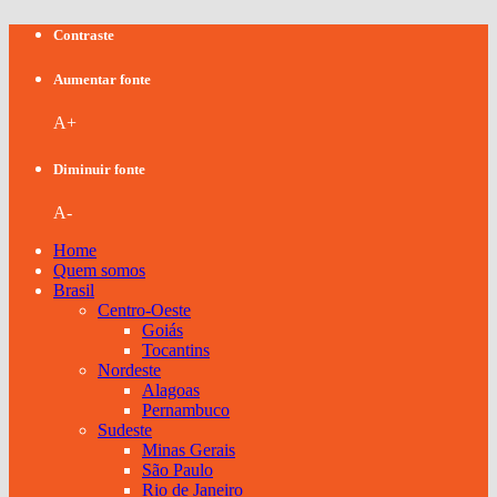
Contraste
Aumentar fonte
A+
Diminuir fonte
A-
Home
Quem somos
Brasil
Centro-Oeste
Goiás
Tocantins
Nordeste
Alagoas
Pernambuco
Sudeste
Minas Gerais
São Paulo
Rio de Janeiro