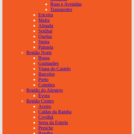
Ruas e Avenidas
Transportes
Ericeira
Mafra
Almada
Setúbal
Queluz
Sintra
Palmela
Região Norte
Braga
Guimarães
Viana do Castelo
Barcelos
Porto
Coimbra
Região do Alentejo
Évora
Região Centro
Aveiro
Caldas da Rainha
Covilhã
Serra da Estrela
Peniche
Batalha