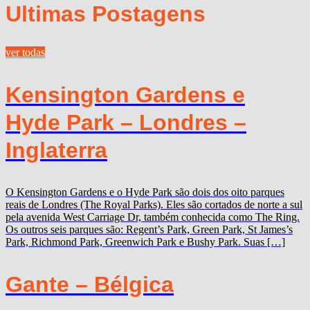
Ultimas Postagens
ver todas
Kensington Gardens e
Hyde Park – Londres –
Inglaterra
O Kensington Gardens e o Hyde Park são dois dos oito parques
reais de Londres (The Royal Parks). Eles são cortados de norte a sul
pela avenida West Carriage Dr, também conhecida como The Ring.
Os outros seis parques são: Regent’s Park, Green Park, St James’s
Park, Richmond Park, Greenwich Park e Bushy Park. Suas […]
Gante – Bélgica