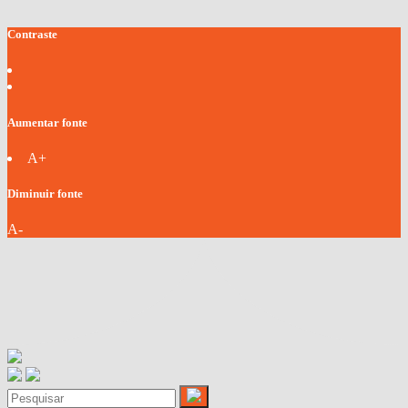
Contraste
Aumentar fonte
A+
Diminuir fonte
A-