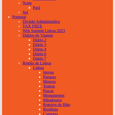
Norte
Pará
Sul
Portugal
Divisão Administrativa
TAX FREE
Web Summit Lisboa 2023
Diários de Viagem
Diário 2
Diário 3
Diário 4
Diário 6
Diário 7
Região de Lisboa
Lisboa
Igrejas
Parques
Museus
Teatros
Praças
Monumentos
Miradouros
Roteiros de Bike
Rooftops
Compras