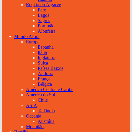
Região do Algarve
Faro
Lagos
Sagres
Portimão
Albufeira
Mundo Afora
Europa
Espanha
Itália
Inglaterra
Suíça
Países Baixos
Andorra
França
Bélgica
América Central e Caribe
América do Sul
Chile
ÁSIA
Tailândia
Oceania
Austrália
Mochilão
Brasília