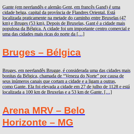
Gante (em neerlandês e alemão Gent, em francês Gand) é uma
cidade belga, capital da província de Flandres Oriental. Está
localizada praticamente na metade do caminho entre Bruxelas (47
km) e Bruges (53 km). Depois de Bruxelas, Gant é a cidade mais
populosa da Bélgica. A cidade foi um importante centro comercial e
uma das cidades mais ricas do norte da […]
Bruges – Bélgica
Bruges, em neerlandês Brugge, é considerada uma das cidades mais
bonitas da Bélgica, chamada de “Veneza do Norte” por causa de
seus inúmeros canais que cortam a cidade e a ligam a outras,
como Gante. Ela foi elevada a cidade em 27 de julho de 1128 e está
localizada a 100 km de Bruxelas e a 53 km de Gante. […]
Arena MRV – Belo
Horizonte – MG