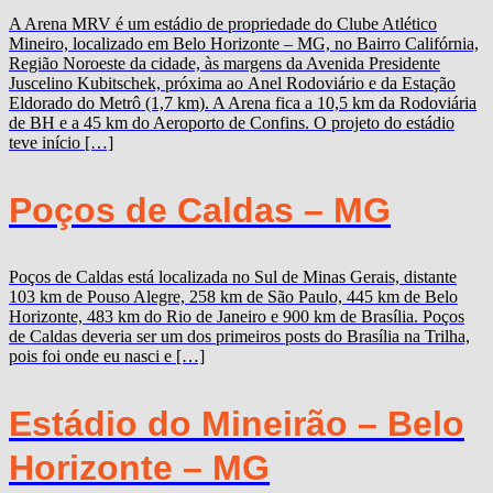
A Arena MRV é um estádio de propriedade do Clube Atlético
Mineiro, localizado em Belo Horizonte – MG, no Bairro Califórnia,
Região Noroeste da cidade, às margens da Avenida Presidente
Juscelino Kubitschek, próxima ao Anel Rodoviário e da Estação
Eldorado do Metrô (1,7 km). A Arena fica a 10,5 km da Rodoviária
de BH e a 45 km do Aeroporto de Confins. O projeto do estádio
teve início […]
Poços de Caldas – MG
Poços de Caldas está localizada no Sul de Minas Gerais, distante
103 km de Pouso Alegre, 258 km de São Paulo, 445 km de Belo
Horizonte, 483 km do Rio de Janeiro e 900 km de Brasília. Poços
de Caldas deveria ser um dos primeiros posts do Brasília na Trilha,
pois foi onde eu nasci e […]
Estádio do Mineirão – Belo
Horizonte – MG