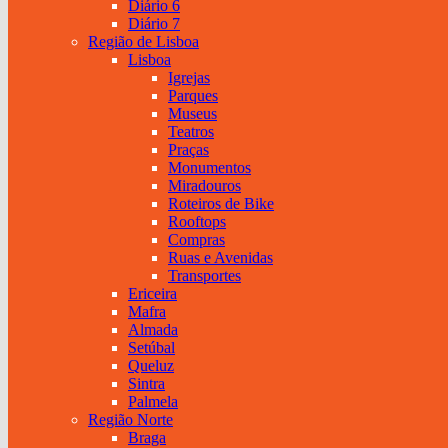
Diário 6
Diário 7
Região de Lisboa
Lisboa
Igrejas
Parques
Museus
Teatros
Praças
Monumentos
Miradouros
Roteiros de Bike
Rooftops
Compras
Ruas e Avenidas
Transportes
Ericeira
Mafra
Almada
Setúbal
Queluz
Sintra
Palmela
Região Norte
Braga