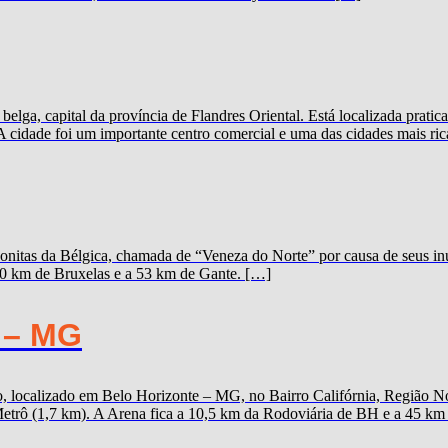
elga, capital da província de Flandres Oriental. Está localizada prat
A cidade foi um importante centro comercial e uma das cidades mais ric
onitas da Bélgica, chamada de “Veneza do Norte” por causa de seus inú
100 km de Bruxelas e a 53 km de Gante. […]
 – MG
 localizado em Belo Horizonte – MG, no Bairro Califórnia, Região Nor
trô (1,7 km). A Arena fica a 10,5 km da Rodoviária de BH e a 45 km d