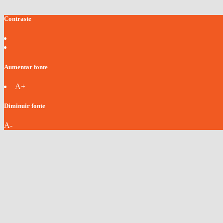
Contraste
Aumentar fonte
A+
Diminuir fonte
A-