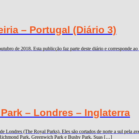
ria – Portugal (Diário 3)
outubro de 2018. Esta publicção faz parte deste diário e corresponde 
ark – Londres – Inglaterra
 de Londres (The Royal Parks). Eles são cortados de norte a sul pela
k, Richmond Park, Greenwich Park e Bushy Park. Suas […]