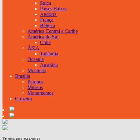
Suíça
Países Baixos
Andorra
França
Bélgica
América Central e Caribe
América do Sul
Chile
ÁSIA
Tailândia
Oceania
Austrália
Mochilão
Brasília
Parques
Museus
Monumentos
Cruzeiro
Digite sua pesquisa