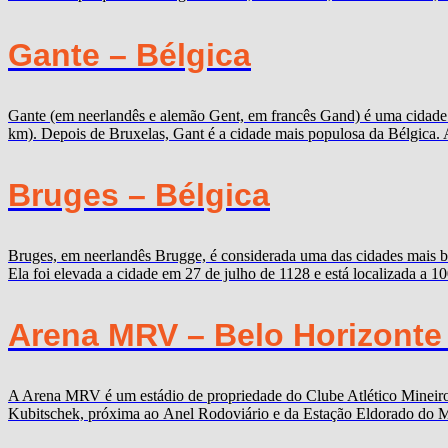
Gante – Bélgica
Gante (em neerlandês e alemão Gent, em francês Gand) é uma cidade b
km). Depois de Bruxelas, Gant é a cidade mais populosa da Bélgica. 
Bruges – Bélgica
Bruges, em neerlandês Brugge, é considerada uma das cidades mais b
Ela foi elevada a cidade em 27 de julho de 1128 e está localizada a 
Arena MRV – Belo Horizonte
A Arena MRV é um estádio de propriedade do Clube Atlético Mineiro,
Kubitschek, próxima ao Anel Rodoviário e da Estação Eldorado do Me