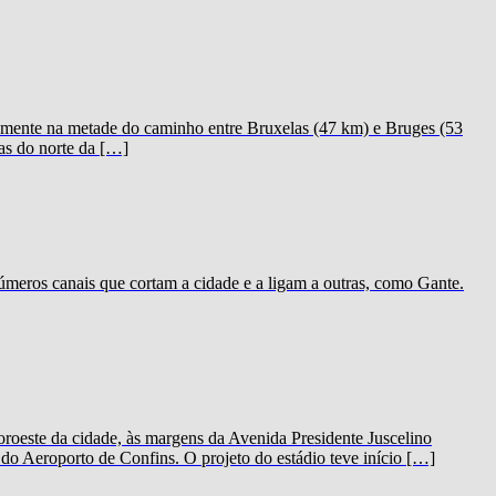
icamente na metade do caminho entre Bruxelas (47 km) e Bruges (53
as do norte da […]
meros canais que cortam a cidade e a ligam a outras, como Gante.
oeste da cidade, às margens da Avenida Presidente Juscelino
o Aeroporto de Confins. O projeto do estádio teve início […]