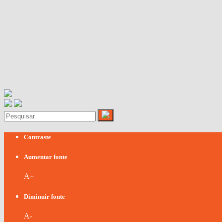
Contraste
Aumentar fonte
A+
Diminuir fonte
A-