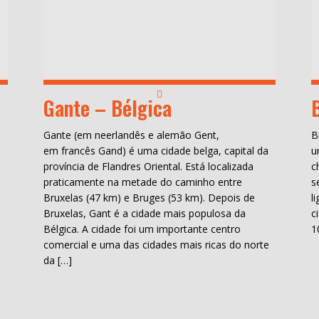
Gante – Bélgica
a
Gante (em neerlandês e alemão Gent,
B
em francês Gand) é uma cidade belga, capital da
u
província de Flandres Oriental. Está localizada
c
praticamente na metade do caminho entre
s
Bruxelas (47 km) e Bruges (53 km). Depois de
l
Bruxelas, Gant é a cidade mais populosa da
c
Bélgica. A cidade foi um importante centro
1
comercial e uma das cidades mais ricas do norte
da […]