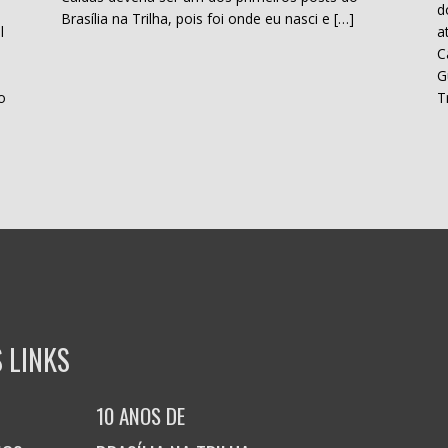
d
Brasília na Trilha, pois foi onde eu nasci e […]
l
a
C
H
G
o
T
 LINKS
10 ANOS DE