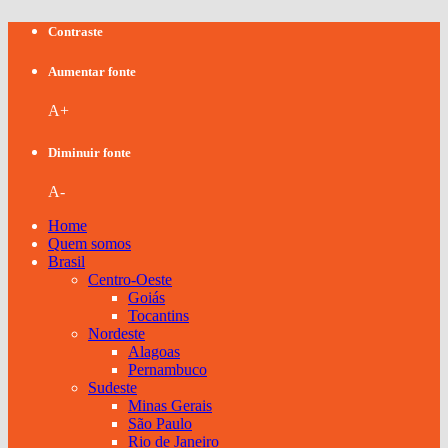
Contraste
Aumentar fonte
A+
Diminuir fonte
A-
Home
Quem somos
Brasil
Centro-Oeste
Goiás
Tocantins
Nordeste
Alagoas
Pernambuco
Sudeste
Minas Gerais
São Paulo
Rio de Janeiro