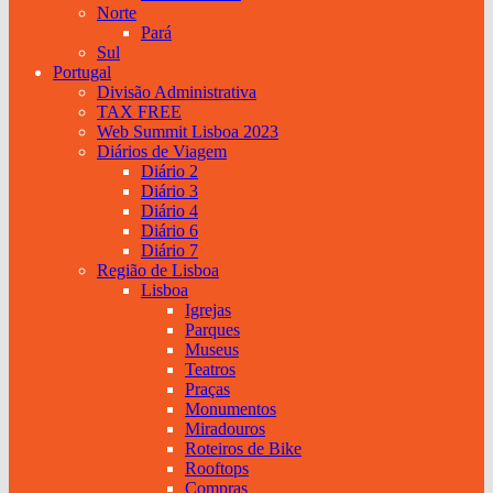
Norte
Pará
Sul
Portugal
Divisão Administrativa
TAX FREE
Web Summit Lisboa 2023
Diários de Viagem
Diário 2
Diário 3
Diário 4
Diário 6
Diário 7
Região de Lisboa
Lisboa
Igrejas
Parques
Museus
Teatros
Praças
Monumentos
Miradouros
Roteiros de Bike
Rooftops
Compras