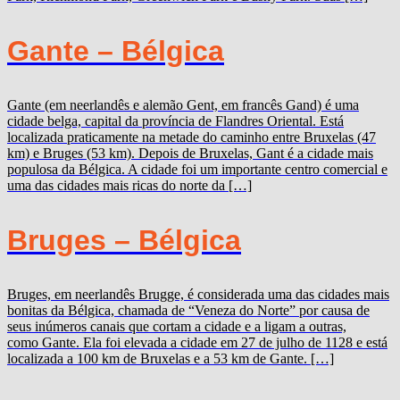
Gante – Bélgica
Gante (em neerlandês e alemão Gent, em francês Gand) é uma
cidade belga, capital da província de Flandres Oriental. Está
localizada praticamente na metade do caminho entre Bruxelas (47
km) e Bruges (53 km). Depois de Bruxelas, Gant é a cidade mais
populosa da Bélgica. A cidade foi um importante centro comercial e
uma das cidades mais ricas do norte da […]
Bruges – Bélgica
Bruges, em neerlandês Brugge, é considerada uma das cidades mais
bonitas da Bélgica, chamada de “Veneza do Norte” por causa de
seus inúmeros canais que cortam a cidade e a ligam a outras,
como Gante. Ela foi elevada a cidade em 27 de julho de 1128 e está
localizada a 100 km de Bruxelas e a 53 km de Gante. […]