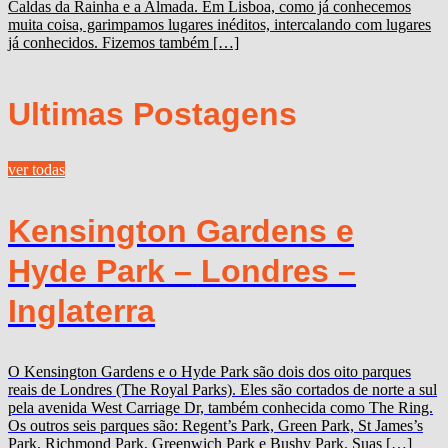
Caldas da Rainha e a Almada. Em Lisboa, como já conhecemos
muita coisa, garimpamos lugares inéditos, intercalando com lugares
já conhecidos. Fizemos também […]
Ultimas Postagens
ver todas
Kensington Gardens e
Hyde Park – Londres –
Inglaterra
O Kensington Gardens e o Hyde Park são dois dos oito parques
reais de Londres (The Royal Parks). Eles são cortados de norte a sul
pela avenida West Carriage Dr, também conhecida como The Ring.
Os outros seis parques são: Regent’s Park, Green Park, St James’s
Park, Richmond Park, Greenwich Park e Bushy Park. Suas […]