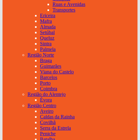
Ruas e Avenidas
Transportes
Ericeira
Mafra
Almada
Setúbal
Queluz
Sintra
Palmela
Região Norte
Braga
Guimarães
Viana do Castelo
Barcelos
Porto
Coimbra
Região do Alentejo
Évora
Região Centro
Aveiro
Caldas da Rainha
Covilhã
Serra da Estrela
Peniche
Batalha