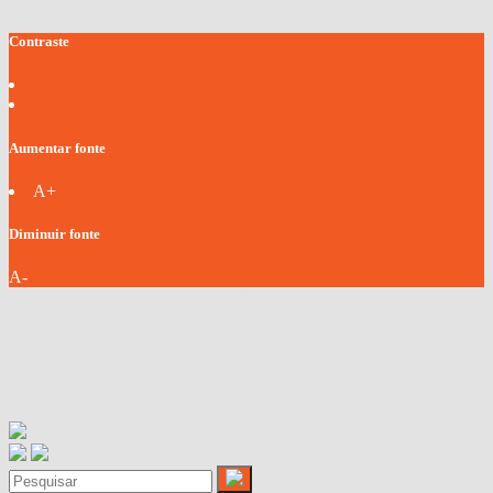
Contraste
Aumentar fonte
A+
Diminuir fonte
A-