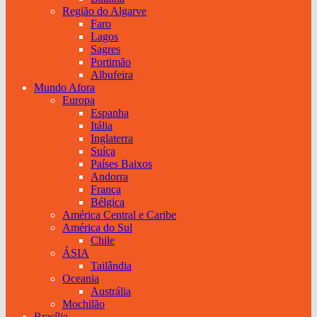
Região do Algarve
Faro
Lagos
Sagres
Portimão
Albufeira
Mundo Afora
Europa
Espanha
Itália
Inglaterra
Suíça
Países Baixos
Andorra
França
Bélgica
América Central e Caribe
América do Sul
Chile
ÁSIA
Tailândia
Oceania
Austrália
Mochilão
Brasília