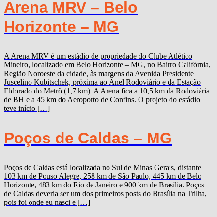
Arena MRV – Belo
Horizonte – MG
A Arena MRV é um estádio de propriedade do Clube Atlético
Mineiro, localizado em Belo Horizonte – MG, no Bairro Califórnia,
Região Noroeste da cidade, às margens da Avenida Presidente
Juscelino Kubitschek, próxima ao Anel Rodoviário e da Estação
Eldorado do Metrô (1,7 km). A Arena fica a 10,5 km da Rodoviária
de BH e a 45 km do Aeroporto de Confins. O projeto do estádio
teve início […]
Poços de Caldas – MG
Poços de Caldas está localizada no Sul de Minas Gerais, distante
103 km de Pouso Alegre, 258 km de São Paulo, 445 km de Belo
Horizonte, 483 km do Rio de Janeiro e 900 km de Brasília. Poços
de Caldas deveria ser um dos primeiros posts do Brasília na Trilha,
pois foi onde eu nasci e […]