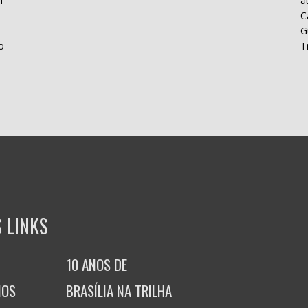
l
a
C
H
G
o
T
 LINKS
10 ANOS DE
MOS
BRASÍLIA NA TRILHA