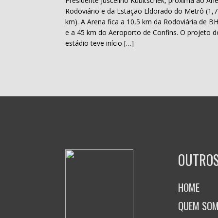
Presidente Juscelino Kubitschek, próxima ao Ane
Rodoviário e da Estação Eldorado do Metrô (1,7
km). A Arena fica a 10,5 km da Rodoviária de B
e a 45 km do Aeroporto de Confins. O projeto d
estádio teve início […]
OUTROS
HOME
QUEM SO