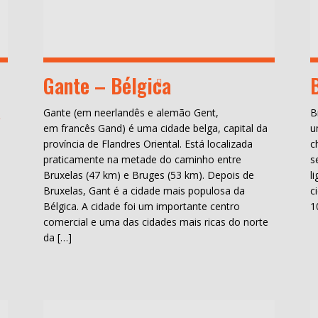
Gante – Bélgica
a
Gante (em neerlandês e alemão Gent,
B
em francês Gand) é uma cidade belga, capital da
u
província de Flandres Oriental. Está localizada
c
praticamente na metade do caminho entre
s
Bruxelas (47 km) e Bruges (53 km). Depois de
l
Bruxelas, Gant é a cidade mais populosa da
c
Bélgica. A cidade foi um importante centro
1
comercial e uma das cidades mais ricas do norte
da […]