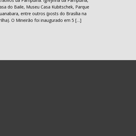
trativos da Pampulha: Igrejinha da Pampulha,
asa do Baile, Museu Casa Kubitschek, Parque
uanabara, entre outros (posts do Brasília na
rilha). O Mineirão foi inaugurado em 5 […]