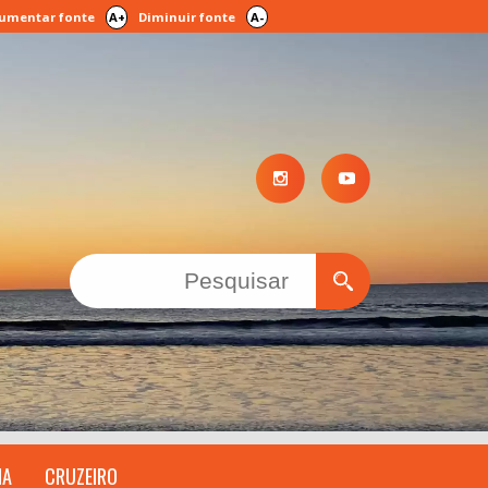
umentar fonte
A+
Diminuir fonte
A-
IA
CRUZEIRO