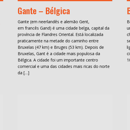
Gante – Bélgica
a
Gante (em neerlandês e alemão Gent,
B
em francês Gand) é uma cidade belga, capital da
u
província de Flandres Oriental. Está localizada
c
praticamente na metade do caminho entre
s
Bruxelas (47 km) e Bruges (53 km). Depois de
l
Bruxelas, Gant é a cidade mais populosa da
c
Bélgica. A cidade foi um importante centro
1
comercial e uma das cidades mais ricas do norte
da […]