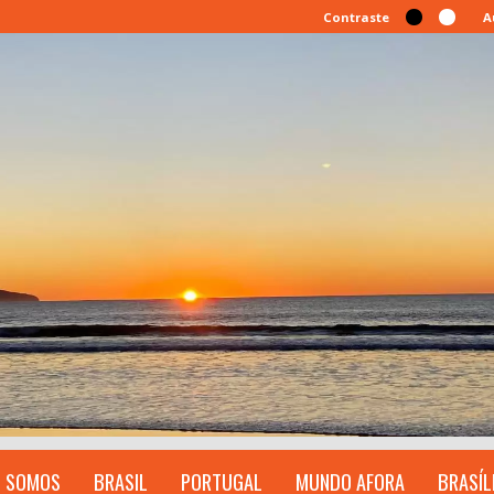
Contraste
A
 SOMOS
BRASIL
PORTUGAL
MUNDO AFORA
BRASÍL