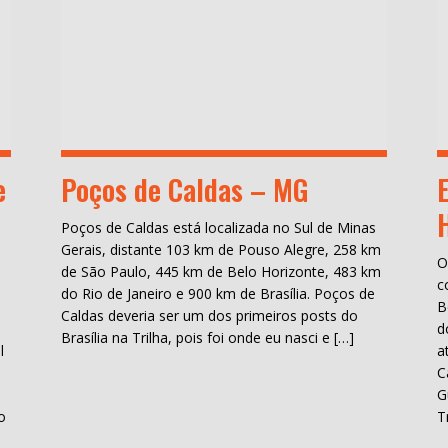
e
Poços de Caldas – MG
Poços de Caldas está localizada no Sul de Minas
Gerais, distante 103 km de Pouso Alegre, 258 km
O
de São Paulo, 445 km de Belo Horizonte, 483 km
c
do Rio de Janeiro e 900 km de Brasília. Poços de
B
Caldas deveria ser um dos primeiros posts do
d
Brasília na Trilha, pois foi onde eu nasci e […]
l
a
C
H
G
o
T