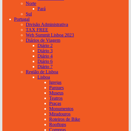
Norte
Pará
Sul
Portugal
Divisão Administrativa
TAX FREE
Web Summit Lisboa 2023
Diários de Viagem
Diário 2
Diário 3
Diário 4
Diário 6
Diário 7
Região de Lisboa
Lisboa
Igrejas
Parques
Museus
Teatros
Praças
Monumentos
Miradouros
Roteiros de Bike
Rooftops
Compras