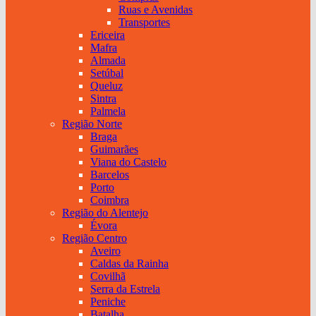
Ruas e Avenidas
Transportes
Ericeira
Mafra
Almada
Setúbal
Queluz
Sintra
Palmela
Região Norte
Braga
Guimarães
Viana do Castelo
Barcelos
Porto
Coimbra
Região do Alentejo
Évora
Região Centro
Aveiro
Caldas da Rainha
Covilhã
Serra da Estrela
Peniche
Batalha