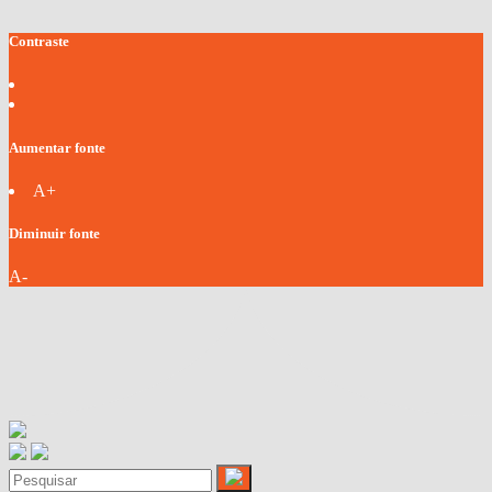
Contraste
Aumentar fonte
A+
Diminuir fonte
A-