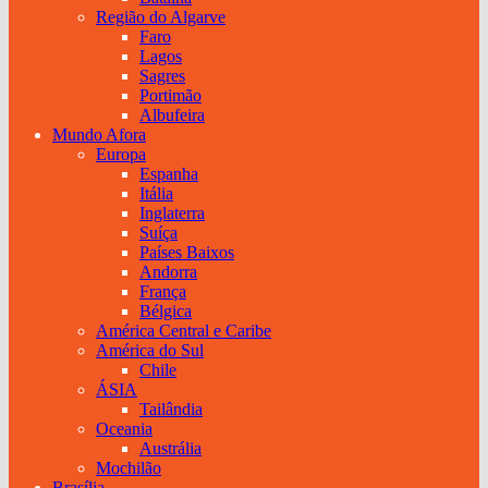
Região do Algarve
Faro
Lagos
Sagres
Portimão
Albufeira
Mundo Afora
Europa
Espanha
Itália
Inglaterra
Suíça
Países Baixos
Andorra
França
Bélgica
América Central e Caribe
América do Sul
Chile
ÁSIA
Tailândia
Oceania
Austrália
Mochilão
Brasília