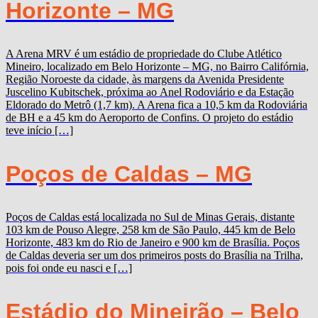
Horizonte – MG
A Arena MRV é um estádio de propriedade do Clube Atlético
Mineiro, localizado em Belo Horizonte – MG, no Bairro Califórnia,
Região Noroeste da cidade, às margens da Avenida Presidente
Juscelino Kubitschek, próxima ao Anel Rodoviário e da Estação
Eldorado do Metrô (1,7 km). A Arena fica a 10,5 km da Rodoviária
de BH e a 45 km do Aeroporto de Confins. O projeto do estádio
teve início […]
Poços de Caldas – MG
Poços de Caldas está localizada no Sul de Minas Gerais, distante
103 km de Pouso Alegre, 258 km de São Paulo, 445 km de Belo
Horizonte, 483 km do Rio de Janeiro e 900 km de Brasília. Poços
de Caldas deveria ser um dos primeiros posts do Brasília na Trilha,
pois foi onde eu nasci e […]
Estádio do Mineirão – Belo