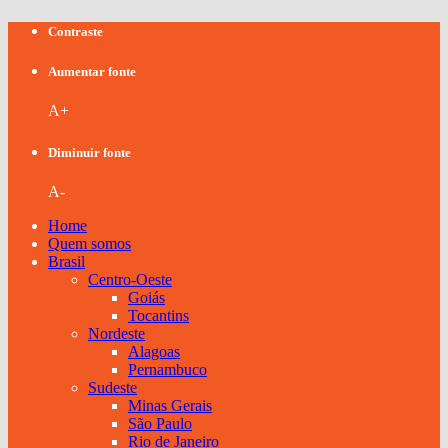
Contraste
Aumentar fonte
A+
Diminuir fonte
A-
Home
Quem somos
Brasil
Centro-Oeste
Goiás
Tocantins
Nordeste
Alagoas
Pernambuco
Sudeste
Minas Gerais
São Paulo
Rio de Janeiro