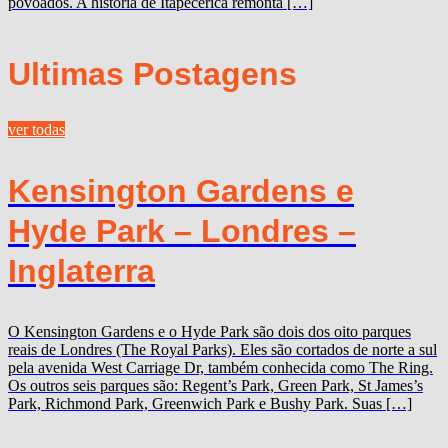
povoados. A história de Itapecerica remonta […]
Ultimas Postagens
ver todas
Kensington Gardens e
Hyde Park – Londres –
Inglaterra
O Kensington Gardens e o Hyde Park são dois dos oito parques
reais de Londres (The Royal Parks). Eles são cortados de norte a sul
pela avenida West Carriage Dr, também conhecida como The Ring.
Os outros seis parques são: Regent’s Park, Green Park, St James’s
Park, Richmond Park, Greenwich Park e Bushy Park. Suas […]