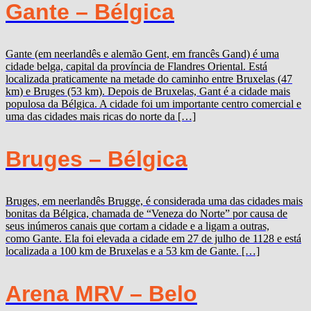
Gante – Bélgica
Gante (em neerlandês e alemão Gent, em francês Gand) é uma
cidade belga, capital da província de Flandres Oriental. Está
localizada praticamente na metade do caminho entre Bruxelas (47
km) e Bruges (53 km). Depois de Bruxelas, Gant é a cidade mais
populosa da Bélgica. A cidade foi um importante centro comercial e
uma das cidades mais ricas do norte da […]
Bruges – Bélgica
Bruges, em neerlandês Brugge, é considerada uma das cidades mais
bonitas da Bélgica, chamada de “Veneza do Norte” por causa de
seus inúmeros canais que cortam a cidade e a ligam a outras,
como Gante. Ela foi elevada a cidade em 27 de julho de 1128 e está
localizada a 100 km de Bruxelas e a 53 km de Gante. […]
Arena MRV – Belo