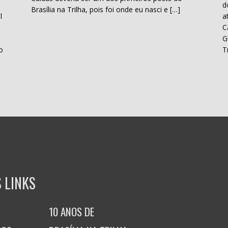
d
Brasília na Trilha, pois foi onde eu nasci e […]
l
a
C
H
G
o
T
 LINKS
10 ANOS DE