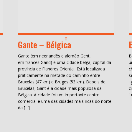
Gante – Bélgica
a
Gante (em neerlandês e alemão Gent,
B
em francês Gand) é uma cidade belga, capital da
u
província de Flandres Oriental. Está localizada
c
praticamente na metade do caminho entre
s
Bruxelas (47 km) e Bruges (53 km). Depois de
l
Bruxelas, Gant é a cidade mais populosa da
c
Bélgica. A cidade foi um importante centro
1
comercial e uma das cidades mais ricas do norte
da […]