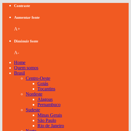
Contraste
Aumentar fonte
A+
Diminuir fonte
A-
Home
Quem somos
Brasil
Centro-Oeste
Goiás
Tocantins
Nordeste
Alagoas
Pernambuco
Sudeste
Minas Gerais
São Paulo
Rio de Janeiro
Norte