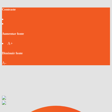
Contraste
Aumentar fonte
A+
Diminuir fonte
A-