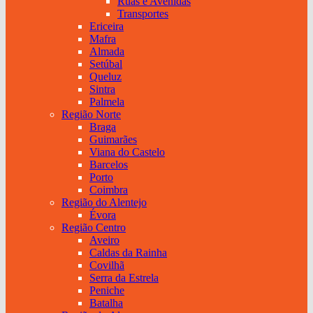
Ruas e Avenidas
Transportes
Ericeira
Mafra
Almada
Setúbal
Queluz
Sintra
Palmela
Região Norte
Braga
Guimarães
Viana do Castelo
Barcelos
Porto
Coimbra
Região do Alentejo
Évora
Região Centro
Aveiro
Caldas da Rainha
Covilhã
Serra da Estrela
Peniche
Batalha