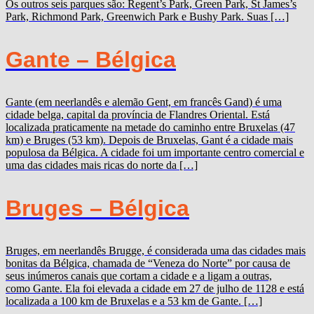
Os outros seis parques são: Regent’s Park, Green Park, St James’s
Park, Richmond Park, Greenwich Park e Bushy Park. Suas […]
Gante – Bélgica
Gante (em neerlandês e alemão Gent, em francês Gand) é uma
cidade belga, capital da província de Flandres Oriental. Está
localizada praticamente na metade do caminho entre Bruxelas (47
km) e Bruges (53 km). Depois de Bruxelas, Gant é a cidade mais
populosa da Bélgica. A cidade foi um importante centro comercial e
uma das cidades mais ricas do norte da […]
Bruges – Bélgica
Bruges, em neerlandês Brugge, é considerada uma das cidades mais
bonitas da Bélgica, chamada de “Veneza do Norte” por causa de
seus inúmeros canais que cortam a cidade e a ligam a outras,
como Gante. Ela foi elevada a cidade em 27 de julho de 1128 e está
localizada a 100 km de Bruxelas e a 53 km de Gante. […]