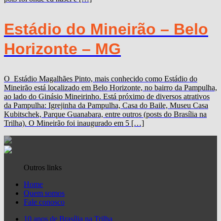
Estádio do Mineirão – Belo
Horizonte – MG
O Estádio Magalhães Pinto, mais conhecido como Estádio do
Mineirão está localizado em Belo Horizonte, no bairro da Pampulha,
ao lado do Ginásio Mineirinho. Está próximo de diversos atrativos
da Pampulha: Igrejinha da Pampulha, Casa do Baile, Museu Casa
Kubitschek, Parque Guanabara, entre outros (posts do Brasília na
Trilha). O Mineirão foi inaugurado em 5 […]
Outros links
Home
Quem somos
Fale conosco
10 anos de Brasília na Trilha