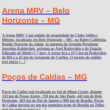
Arena MRV – Belo
Horizonte – MG
A Arena MRV é um estádio de propriedade do Clube Atlético
Mineiro, localizado em Belo Horizonte – MG, no Bairro Califórnia,
Região Noroeste da cidade, às margens da Avenida Presidente
Juscelino Kubitschek, próxima ao Anel Rodoviário e da Estação
Eldorado do Metrô (1,7 km). A Arena fica a 10,5 km da Rodoviária
de BH e a 45 km do Aeroporto de Confins. O projeto do estádio
teve início […]
Poços de Caldas – MG
Poços de Caldas está localizada no Sul de Minas Gerais, distante
103 km de Pouso Alegre, 258 km de São Paulo, 445 km de Belo
Horizonte, 483 km do Rio de Janeiro e 900 km de Brasília. Poços
de Caldas deveria ser um dos primeiros posts do Brasília na Trilha,
pois foi onde eu nasci e […]