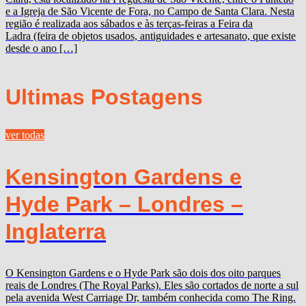
e a Igreja de São Vicente de Fora, no Campo de Santa Clara. Nesta
região é realizada aos sábados e às terças-feiras a Feira da
Ladra (feira de objetos usados, antiguidades e artesanato, que existe
desde o ano […]
Ultimas Postagens
ver todas
Kensington Gardens e
Hyde Park – Londres –
Inglaterra
O Kensington Gardens e o Hyde Park são dois dos oito parques
reais de Londres (The Royal Parks). Eles são cortados de norte a sul
pela avenida West Carriage Dr, também conhecida como The Ring.