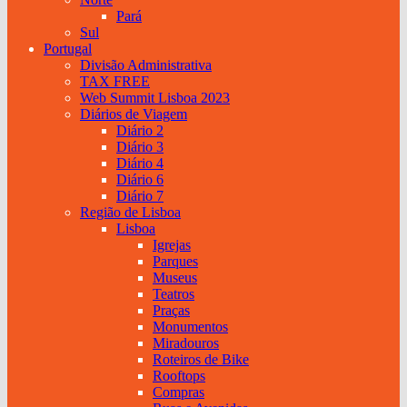
Pará
Sul
Portugal
Divisão Administrativa
TAX FREE
Web Summit Lisboa 2023
Diários de Viagem
Diário 2
Diário 3
Diário 4
Diário 6
Diário 7
Região de Lisboa
Lisboa
Igrejas
Parques
Museus
Teatros
Praças
Monumentos
Miradouros
Roteiros de Bike
Rooftops
Compras