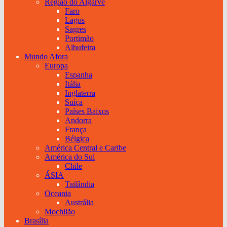
Região do Algarve
Faro
Lagos
Sagres
Portimão
Albufeira
Mundo Afora
Europa
Espanha
Itália
Inglaterra
Suíça
Países Baixos
Andorra
França
Bélgica
América Central e Caribe
América do Sul
Chile
ÁSIA
Tailândia
Oceania
Austrália
Mochilão
Brasília