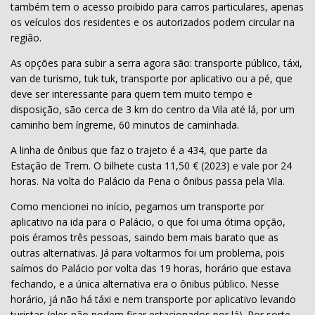
também tem o acesso proibido para carros particulares, apenas
os veículos dos residentes e os autorizados podem circular na
região.
As opções para subir a serra agora são: transporte público, táxi,
van de turismo, tuk tuk, transporte por aplicativo ou a pé, que
deve ser interessante para quem tem muito tempo e
disposição, são cerca de 3 km do centro da Vila até lá, por um
caminho bem íngreme, 60 minutos de caminhada.
A linha de ônibus que faz o trajeto é a 434, que parte da
Estação de Trem. O bilhete custa 11,50 € (2023) e vale por 24
horas. Na volta do Palácio da Pena o ônibus passa pela Vila.
Como mencionei no início, pegamos um transporte por
aplicativo na ida para o Palácio, o que foi uma ótima opção,
pois éramos três pessoas, saindo bem mais barato que as
outras alternativas. Já para voltarmos foi um problema, pois
saímos do Palácio por volta das 19 horas, horário que estava
fechando, e a única alternativa era o ônibus público. Nesse
horário, já não há táxi e nem transporte por aplicativo levando
turistas (eles não podem ficar estacionados por lá). Por sorte,