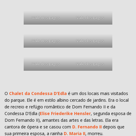
Vale dos Lagos
Vale dos Lagos
Vale dos Lagos
Vale dos Lagos
Vale dos Lagos
Vale dos Lagos
O
Chalet da Condessa D’Edla
é um dos locais mais visitados
do parque. Ele é em estilo albino cercado de jardins. Era o local
de recreio e refúgio romântico de Dom Fernando II e da
Condessa D’Edla (
Elise Friederike Hensler
, segunda esposa de
Dom Fernando II), amantes das artes e das letras. Ela era
cantora de ópera e se casou com
D. Fernando II
depois que
sua primeira esposa, a rainha
D. Maria II
, morreu.