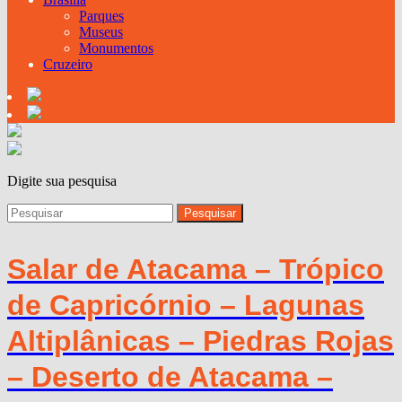
Parques
Museus
Monumentos
Cruzeiro
Digite sua pesquisa
Salar de Atacama – Trópico
de Capricórnio – Lagunas
Altiplânicas – Piedras Rojas
– Deserto de Atacama –