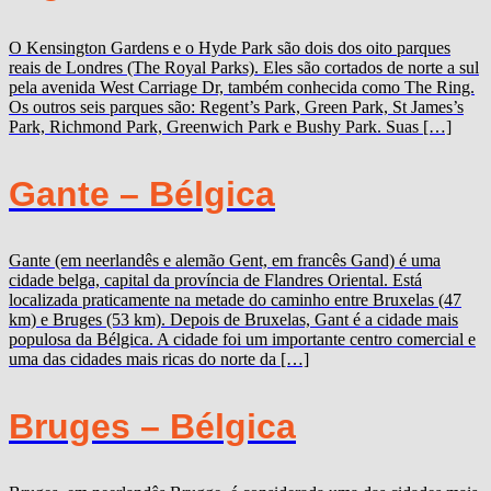
O Kensington Gardens e o Hyde Park são dois dos oito parques
reais de Londres (The Royal Parks). Eles são cortados de norte a sul
pela avenida West Carriage Dr, também conhecida como The Ring.
Os outros seis parques são: Regent’s Park, Green Park, St James’s
Park, Richmond Park, Greenwich Park e Bushy Park. Suas […]
Gante – Bélgica
Gante (em neerlandês e alemão Gent, em francês Gand) é uma
cidade belga, capital da província de Flandres Oriental. Está
localizada praticamente na metade do caminho entre Bruxelas (47
km) e Bruges (53 km). Depois de Bruxelas, Gant é a cidade mais
populosa da Bélgica. A cidade foi um importante centro comercial e
uma das cidades mais ricas do norte da […]
Bruges – Bélgica