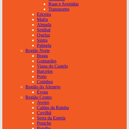
Ruas e Avenidas
Transportes
Ericeira
Mafra
Almada
Setúbal
Queluz
Sintra
Palmela
Região Norte
Braga
Guimarães
Viana do Castelo
Barcelos
Porto
Coimbra
Região do Alentejo
Évora
Região Centro
Aveiro
Caldas da Rainha
Covilhã
Serra da Estrela
Peniche
Batalha