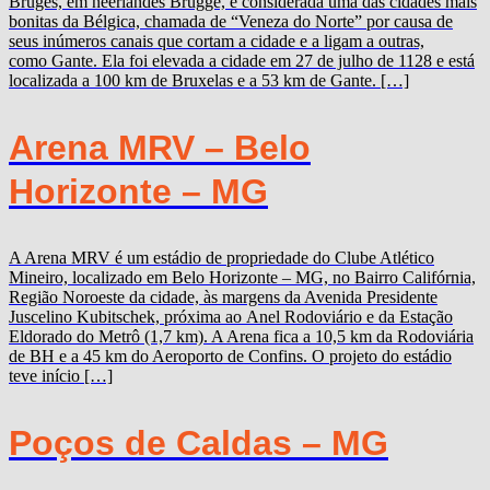
Bruges, em neerlandês Brugge, é considerada uma das cidades mais
bonitas da Bélgica, chamada de “Veneza do Norte” por causa de
seus inúmeros canais que cortam a cidade e a ligam a outras,
como Gante. Ela foi elevada a cidade em 27 de julho de 1128 e está
localizada a 100 km de Bruxelas e a 53 km de Gante. […]
Arena MRV – Belo
Horizonte – MG
A Arena MRV é um estádio de propriedade do Clube Atlético
Mineiro, localizado em Belo Horizonte – MG, no Bairro Califórnia,
Região Noroeste da cidade, às margens da Avenida Presidente
Juscelino Kubitschek, próxima ao Anel Rodoviário e da Estação
Eldorado do Metrô (1,7 km). A Arena fica a 10,5 km da Rodoviária
de BH e a 45 km do Aeroporto de Confins. O projeto do estádio
teve início […]
Poços de Caldas – MG