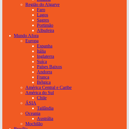
Região do Algarve
Faro
Lagos
Sagres
Portimão
Albufeira
Mundo Afora
Europa
Espanha
Itália
Inglaterra
Suíça
Países Baixos
Andorra
França
Bélgica
América Central e Caribe
América do Sul
Chile
ÁSIA
Tailândia
Oceania
Austrália
Mochilão
Brasília