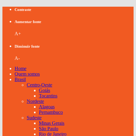
Contraste
Aumentar fonte
A+
Diminuir fonte
A-
Home
Quem somos
Brasil
Centro-Oeste
Goiás
Tocantins
Nordeste
Alagoas
Pernambuco
Sudeste
Minas Gerais
São Paulo
Rio de Janeiro