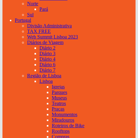
Norte
Pará
Sul
Portugal
Divisão Administrativa
TAX FREE
Web Summit Lisboa 2023
Diários de Viagem
Diário 2
Diário 3
Diário 4
Diário 6
Diário 7
Região de Lisboa
Lisboa
Igrejas
Parques
Museus
Teatros
Praças
Monumentos
Miradouros
Roteiros de Bike
Rooftops
Compras