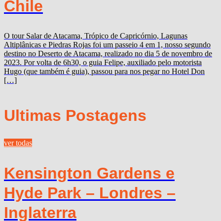
Chile
O tour Salar de Atacama, Trópico de Capricórnio, Lagunas
Altiplânicas e Piedras Rojas foi um passeio 4 em 1, nosso segundo
destino no Deserto de Atacama, realizado no dia 5 de novembro de
2023. Por volta de 6h30, o guia Felipe, auxiliado pelo motorista
Hugo (que também é guia), passou para nos pegar no Hotel Don
[…]
Ultimas Postagens
ver todas
Kensington Gardens e
Hyde Park – Londres –
Inglaterra