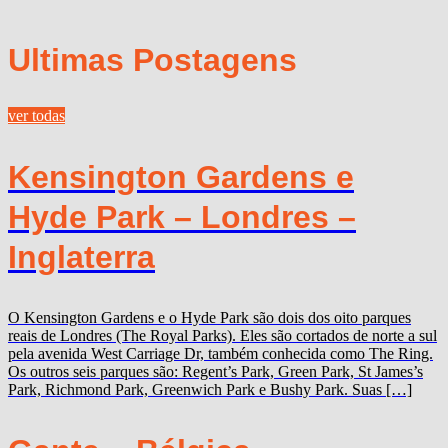
Ultimas Postagens
ver todas
Kensington Gardens e
Hyde Park – Londres –
Inglaterra
O Kensington Gardens e o Hyde Park são dois dos oito parques
reais de Londres (The Royal Parks). Eles são cortados de norte a sul
pela avenida West Carriage Dr, também conhecida como The Ring.
Os outros seis parques são: Regent’s Park, Green Park, St James’s
Park, Richmond Park, Greenwich Park e Bushy Park. Suas […]