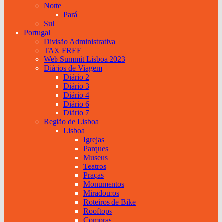
Norte
Pará
Sul
Portugal
Divisão Administrativa
TAX FREE
Web Summit Lisboa 2023
Diários de Viagem
Diário 2
Diário 3
Diário 4
Diário 6
Diário 7
Região de Lisboa
Lisboa
Igrejas
Parques
Museus
Teatros
Praças
Monumentos
Miradouros
Roteiros de Bike
Rooftops
Compras