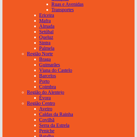
Ruas e Avenidas
Transportes
Ericeira
Mafra
Almada
Setúbal
Queluz
Sintra
Palmela
Região Norte
Braga
Guimarães
Viana do Castelo
Barcelos
Porto
Coimbra
Região do Alentejo
Évora
Região Centro
Aveiro
Caldas da Rainha
Covilhã
Serra da Estrela
Peniche
Batalha