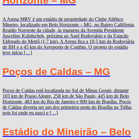
Horizonte – MG
A Arena MRV é um estádio de propriedade do Clube Atlético
Mineiro, localizado em Belo Horizonte – MG, no Bairro Califórnia,
Região Noroeste da cidade, às margens da Avenida Presidente
Juscelino Kubitschek, próxima ao Anel Rodoviário e da Estação
Eldorado do Metrô (1,7 km). A Arena fica a 10,5 km da Rodoviária
de BH e a 45 km do Aeroporto de Confins. O projeto do estádio
teve início […]
Poços de Caldas – MG
Poços de Caldas está localizada no Sul de Minas Gerais, distante
103 km de Pouso Alegre, 258 km de São Paulo, 445 km de Belo
Horizonte, 483 km do Rio de Janeiro e 900 km de Brasília. Poços
de Caldas deveria ser um dos primeiros posts do Brasília na Trilha,
pois foi onde eu nasci e […]
Estádio do Mineirão – Belo