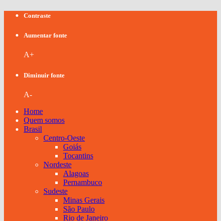
Contraste
Aumentar fonte
A+
Diminuir fonte
A-
Home
Quem somos
Brasil
Centro-Oeste
Goiás
Tocantins
Nordeste
Alagoas
Pernambuco
Sudeste
Minas Gerais
São Paulo
Rio de Janeiro