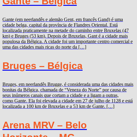
Gante – Bélgica
Gante (em neerlandês e alemão Gent, em francês Gand) é uma
cidade belga, capital da província de Flandres Oriental. Está
localizada praticamente na metade do caminho entre Bruxelas (47
km) e Bruges (53 km). Depois de Bruxelas, Gant é a cidade mais
populosa da Bélgica. A cidade foi um importante centro comercial e
uma das cidades mais ricas do norte da […]
Bruges – Bélgica
Bruges, em neerlandês Brugge, é considerada uma das cidades mais
bonitas da Bélgica, chamada de “Veneza do Norte” por causa de
seus inúmeros canais que cortam a cidade e a ligam a outras,
como Gante. Ela foi elevada a cidade em 27 de julho de 1128 e está
localizada a 100 km de Bruxelas e a 53 km de Gante. […]
Arena MRV – Belo