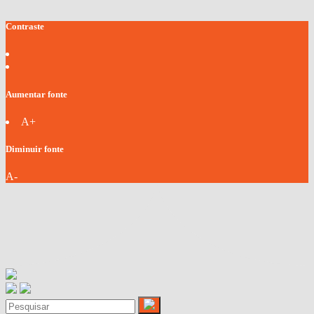
Contraste
Aumentar fonte
A+
Diminuir fonte
A-