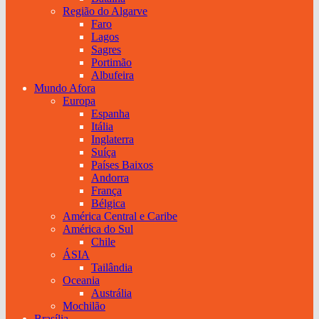
Região do Algarve
Faro
Lagos
Sagres
Portimão
Albufeira
Mundo Afora
Europa
Espanha
Itália
Inglaterra
Suíça
Países Baixos
Andorra
França
Bélgica
América Central e Caribe
América do Sul
Chile
ÁSIA
Tailândia
Oceania
Austrália
Mochilão
Brasília