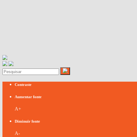
Contraste
Aumentar fonte
A+
Diminuir fonte
A-