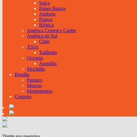
Suíça
Países Baixos
Andorra
França
Bélgica
América Central e Caribe
América do Sul
Chile
ÁSIA
Tailândia
Oceania
Austrália
Mochilão
Brasília
Parques
Museus
Monumentos
Cruzeiro
Digite sua pesquisa