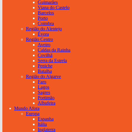
Guimarães
Viana do Castelo
Barcelos
Porto
Coimbra
Região do Alentejo
Évora
Região Centro
Aveiro
Caldas da Rainha
Covilhã
Serra da Estrela
Peniche
Batalha
Região do Algarve
Faro
Lagos
Sagres
Portimão
Albufeira
Mundo Afora
Europa
Espanha
Itália
Inglaterra