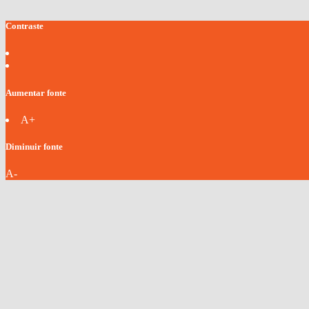
Contraste
Aumentar fonte
A+
Diminuir fonte
A-