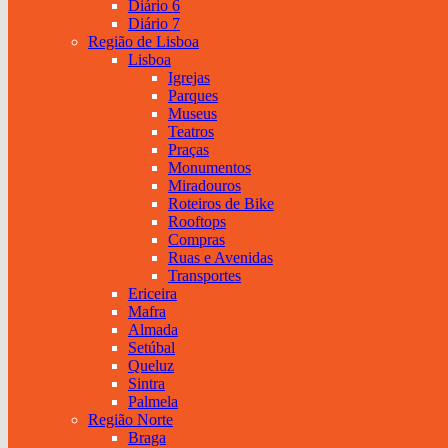
Diário 6
Diário 7
Região de Lisboa
Lisboa
Igrejas
Parques
Museus
Teatros
Praças
Monumentos
Miradouros
Roteiros de Bike
Rooftops
Compras
Ruas e Avenidas
Transportes
Ericeira
Mafra
Almada
Setúbal
Queluz
Sintra
Palmela
Região Norte
Braga