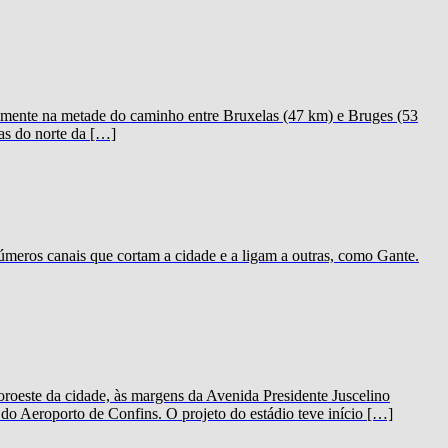
icamente na metade do caminho entre Bruxelas (47 km) e Bruges (53
as do norte da […]
meros canais que cortam a cidade e a ligam a outras, como Gante.
oeste da cidade, às margens da Avenida Presidente Juscelino
o Aeroporto de Confins. O projeto do estádio teve início […]