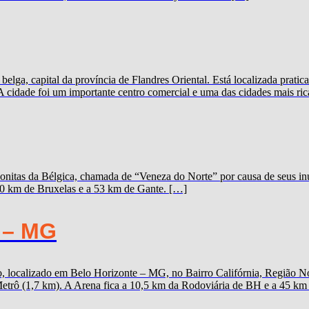
elga, capital da província de Flandres Oriental. Está localizada prat
A cidade foi um importante centro comercial e uma das cidades mais ric
onitas da Bélgica, chamada de “Veneza do Norte” por causa de seus inú
100 km de Bruxelas e a 53 km de Gante. […]
 – MG
 localizado em Belo Horizonte – MG, no Bairro Califórnia, Região Nor
trô (1,7 km). A Arena fica a 10,5 km da Rodoviária de BH e a 45 km d