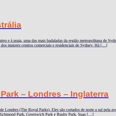
trália
ro e à praia, uma das mais badaladas da região metropolitana de Sydne
dos maiores centros comerciais e residenciais de Sydney. Há […]
ark – Londres – Inglaterra
 de Londres (The Royal Parks). Eles são cortados de norte a sul pela
k, Richmond Park, Greenwich Park e Bushy Park. Suas […]