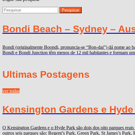
Bondi Beach – Sydney – Aus
Bondi (originalmente Boondi, pronuncia-se “Bon-dai”) dá nome ao bair
Bondi e Bondi Junction têm menos de 12 mil habitantes e formam um 
Ultimas Postagens
ver todas
Kensington Gardens e Hyde P
O Kensington Gardens e o Hyde Park são dois dos oito parques reais
outros seis parques são: Regent’s Park, Green Park, St James’s Par