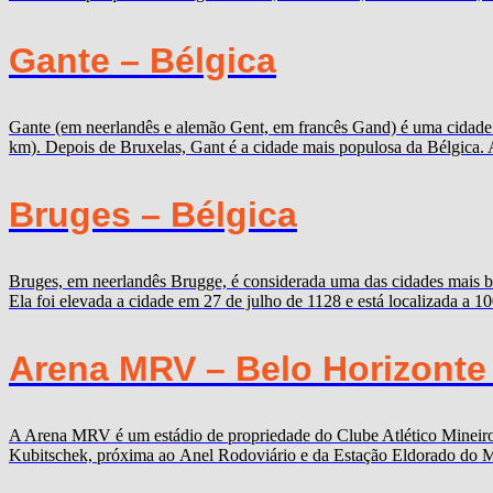
Gante – Bélgica
Gante (em neerlandês e alemão Gent, em francês Gand) é uma cidade b
km). Depois de Bruxelas, Gant é a cidade mais populosa da Bélgica. 
Bruges – Bélgica
Bruges, em neerlandês Brugge, é considerada uma das cidades mais b
Ela foi elevada a cidade em 27 de julho de 1128 e está localizada a 
Arena MRV – Belo Horizonte
A Arena MRV é um estádio de propriedade do Clube Atlético Mineiro,
Kubitschek, próxima ao Anel Rodoviário e da Estação Eldorado do Me