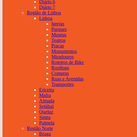
Diário 6
Diário 7
Região de Lisboa
Lisboa
Igrejas
Parques
Museus
Teatros
Praças
Monumentos
Miradouros
Roteiros de Bike
Rooftops
Compras
Ruas e Avenidas
Transportes
Ericeira
Mafra
Almada
Setúbal
Queluz
Sintra
Palmela
Região Norte
Braga