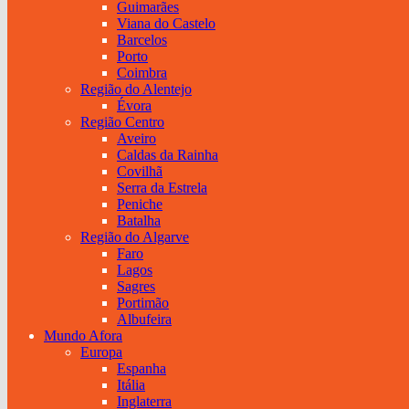
Guimarães
Viana do Castelo
Barcelos
Porto
Coimbra
Região do Alentejo
Évora
Região Centro
Aveiro
Caldas da Rainha
Covilhã
Serra da Estrela
Peniche
Batalha
Região do Algarve
Faro
Lagos
Sagres
Portimão
Albufeira
Mundo Afora
Europa
Espanha
Itália
Inglaterra