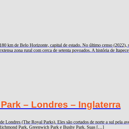
e 180 km de Belo Horizonte, capital de estado. No último censo (2022),
 extensa zona rural com cerca de setenta povoados. A história de Itapec
ark – Londres – Inglaterra
 de Londres (The Royal Parks). Eles são cortados de norte a sul pela
k, Richmond Park, Greenwich Park e Bushy Park. Suas […]