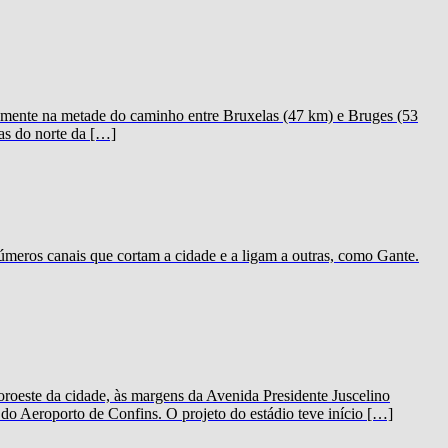
icamente na metade do caminho entre Bruxelas (47 km) e Bruges (53
as do norte da […]
meros canais que cortam a cidade e a ligam a outras, como Gante.
oeste da cidade, às margens da Avenida Presidente Juscelino
o Aeroporto de Confins. O projeto do estádio teve início […]