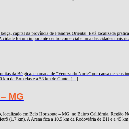
elga, capital da província de Flandres Oriental. Está localizada prat
A cidade foi um importante centro comercial e uma das cidades mais ric
onitas da Bélgica, chamada de “Veneza do Norte” por causa de seus inú
100 km de Bruxelas e a 53 km de Gante. […]
 – MG
 localizado em Belo Horizonte – MG, no Bairro Califórnia, Região Nor
trô (1,7 km). A Arena fica a 10,5 km da Rodoviária de BH e a 45 km d