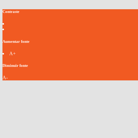
Contraste
Aumentar fonte
A+
Diminuir fonte
A-