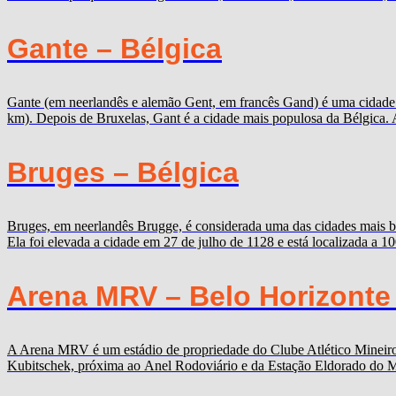
Gante – Bélgica
Gante (em neerlandês e alemão Gent, em francês Gand) é uma cidade b
km). Depois de Bruxelas, Gant é a cidade mais populosa da Bélgica. 
Bruges – Bélgica
Bruges, em neerlandês Brugge, é considerada uma das cidades mais b
Ela foi elevada a cidade em 27 de julho de 1128 e está localizada a 
Arena MRV – Belo Horizonte
A Arena MRV é um estádio de propriedade do Clube Atlético Mineiro,
Kubitschek, próxima ao Anel Rodoviário e da Estação Eldorado do Me