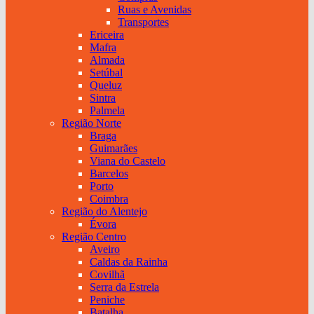
Ruas e Avenidas
Transportes
Ericeira
Mafra
Almada
Setúbal
Queluz
Sintra
Palmela
Região Norte
Braga
Guimarães
Viana do Castelo
Barcelos
Porto
Coimbra
Região do Alentejo
Évora
Região Centro
Aveiro
Caldas da Rainha
Covilhã
Serra da Estrela
Peniche
Batalha