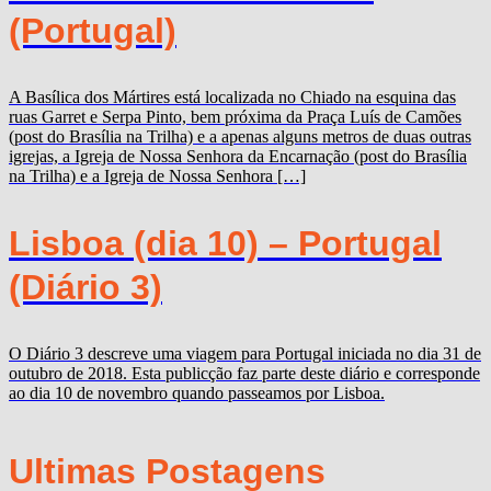
(Portugal)
A Basílica dos Mártires está localizada no Chiado na esquina das
ruas Garret e Serpa Pinto, bem próxima da Praça Luís de Camões
(post do Brasília na Trilha) e a apenas alguns metros de duas outras
igrejas, a Igreja de Nossa Senhora da Encarnação (post do Brasília
na Trilha) e a Igreja de Nossa Senhora […]
Lisboa (dia 10) – Portugal
(Diário 3)
O Diário 3 descreve uma viagem para Portugal iniciada no dia 31 de
outubro de 2018. Esta publicção faz parte deste diário e corresponde
ao dia 10 de novembro quando passeamos por Lisboa.
Ultimas Postagens