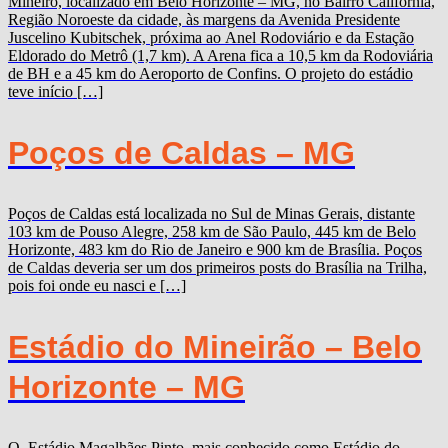
Mineiro, localizado em Belo Horizonte – MG, no Bairro Califórnia,
Região Noroeste da cidade, às margens da Avenida Presidente
Juscelino Kubitschek, próxima ao Anel Rodoviário e da Estação
Eldorado do Metrô (1,7 km). A Arena fica a 10,5 km da Rodoviária
de BH e a 45 km do Aeroporto de Confins. O projeto do estádio
teve início […]
Poços de Caldas – MG
Poços de Caldas está localizada no Sul de Minas Gerais, distante
103 km de Pouso Alegre, 258 km de São Paulo, 445 km de Belo
Horizonte, 483 km do Rio de Janeiro e 900 km de Brasília. Poços
de Caldas deveria ser um dos primeiros posts do Brasília na Trilha,
pois foi onde eu nasci e […]
Estádio do Mineirão – Belo
Horizonte – MG
O Estádio Magalhães Pinto, mais conhecido como Estádio do