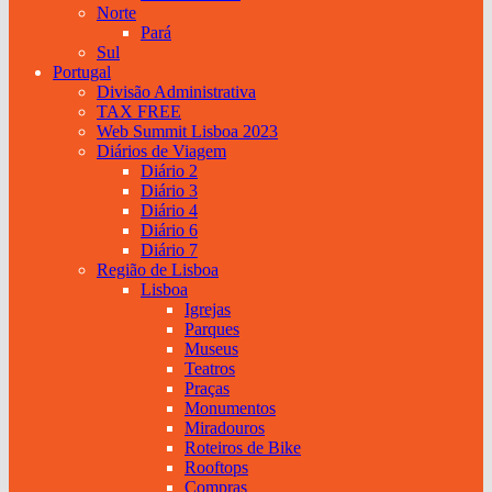
Norte
Pará
Sul
Portugal
Divisão Administrativa
TAX FREE
Web Summit Lisboa 2023
Diários de Viagem
Diário 2
Diário 3
Diário 4
Diário 6
Diário 7
Região de Lisboa
Lisboa
Igrejas
Parques
Museus
Teatros
Praças
Monumentos
Miradouros
Roteiros de Bike
Rooftops
Compras