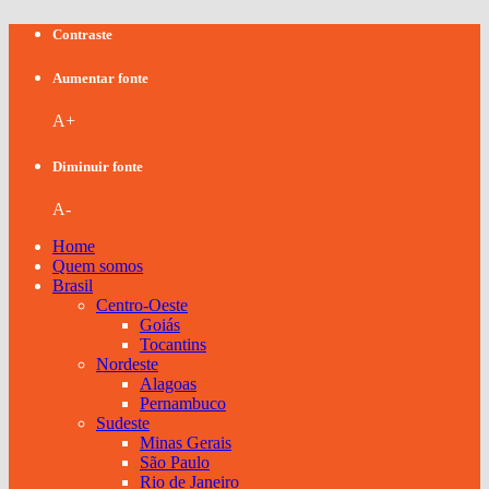
Contraste
Aumentar fonte
A+
Diminuir fonte
A-
Home
Quem somos
Brasil
Centro-Oeste
Goiás
Tocantins
Nordeste
Alagoas
Pernambuco
Sudeste
Minas Gerais
São Paulo
Rio de Janeiro