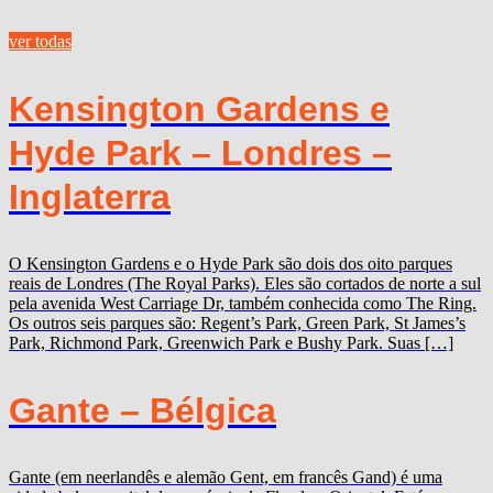
ver todas
Kensington Gardens e
Hyde Park – Londres –
Inglaterra
O Kensington Gardens e o Hyde Park são dois dos oito parques
reais de Londres (The Royal Parks). Eles são cortados de norte a sul
pela avenida West Carriage Dr, também conhecida como The Ring.
Os outros seis parques são: Regent’s Park, Green Park, St James’s
Park, Richmond Park, Greenwich Park e Bushy Park. Suas […]
Gante – Bélgica
Gante (em neerlandês e alemão Gent, em francês Gand) é uma