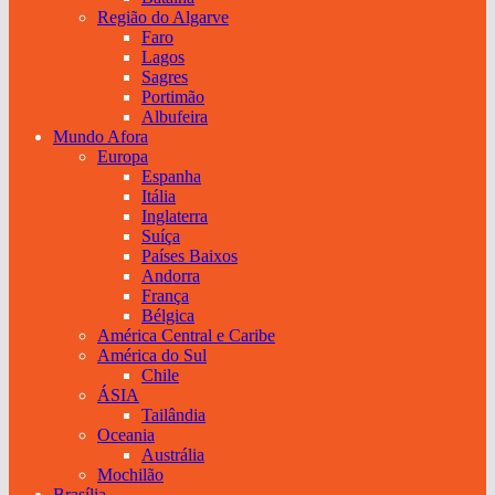
Região do Algarve
Faro
Lagos
Sagres
Portimão
Albufeira
Mundo Afora
Europa
Espanha
Itália
Inglaterra
Suíça
Países Baixos
Andorra
França
Bélgica
América Central e Caribe
América do Sul
Chile
ÁSIA
Tailândia
Oceania
Austrália
Mochilão
Brasília