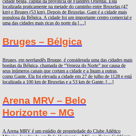
cidade belga, capital da província de Flandres Oriental. Está
localizada praticamente na metade do caminho entre Bruxelas (47
km) e Bruges (53 km). Depois de Bruxelas, Gant é a cidade mais
populosa da Bélgica. A cidade foi um importante centro comercial e
uma das cidades mais ricas do norte da […]
Bruges – Bélgica
Bruges, em neerlandês Brugge, é considerada uma das cidades mais
bonitas da Bélgica, chamada de “Veneza do Norte” por causa de
seus inúmeros canais que cortam a cidade e a ligam a outras,
como Gante. Ela foi elevada a cidade em 27 de julho de 1128 e está
localizada a 100 km de Bruxelas e a 53 km de Gante. […]
Arena MRV – Belo
Horizonte – MG
A Arena MRV é um estádio de propriedade do Clube Atlético