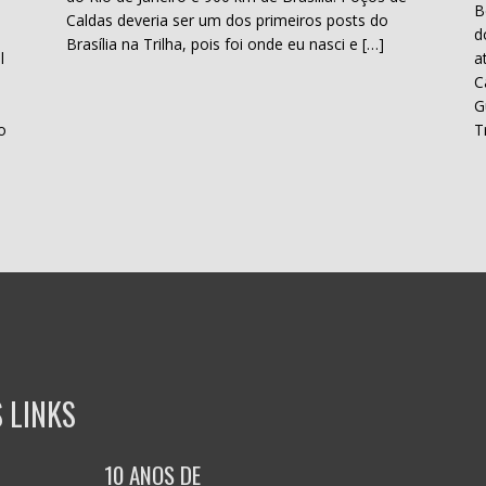
B
Caldas deveria ser um dos primeiros posts do
d
Brasília na Trilha, pois foi onde eu nasci e […]
l
a
C
H
G
o
T
 LINKS
10 ANOS DE