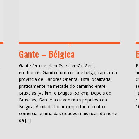
Gante – Bélgica
a
Gante (em neerlandês e alemão Gent,
B
em francês Gand) é uma cidade belga, capital da
u
província de Flandres Oriental. Está localizada
c
praticamente na metade do caminho entre
s
Bruxelas (47 km) e Bruges (53 km). Depois de
l
Bruxelas, Gant é a cidade mais populosa da
c
Bélgica. A cidade foi um importante centro
1
comercial e uma das cidades mais ricas do norte
da […]