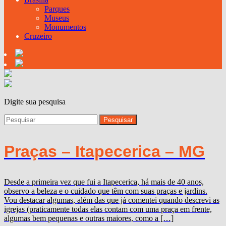
Parques
Museus
Monumentos
Cruzeiro
Digite sua pesquisa
Praças – Itapecerica – MG
Desde a primeira vez que fui a Itapecerica, há mais de 40 anos,
observo a beleza e o cuidado que têm com suas praças e jardins.
Vou destacar algumas, além das que já comentei quando descrevi as
igrejas (praticamente todas elas contam com uma praça em frente,
algumas bem pequenas e outras maiores, como a […]