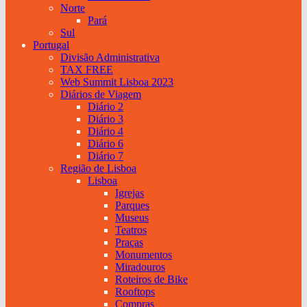
Norte
Pará
Sul
Portugal
Divisão Administrativa
TAX FREE
Web Summit Lisboa 2023
Diários de Viagem
Diário 2
Diário 3
Diário 4
Diário 6
Diário 7
Região de Lisboa
Lisboa
Igrejas
Parques
Museus
Teatros
Praças
Monumentos
Miradouros
Roteiros de Bike
Rooftops
Compras