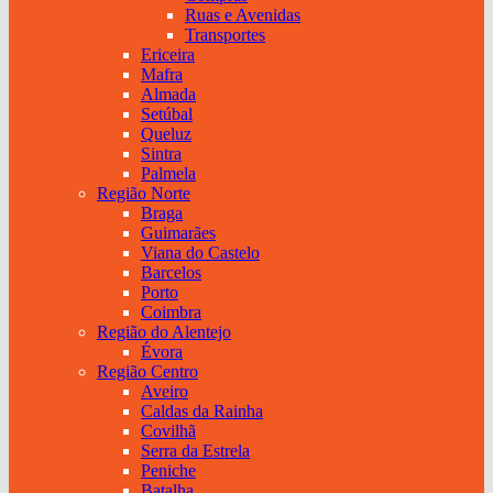
Ruas e Avenidas
Transportes
Ericeira
Mafra
Almada
Setúbal
Queluz
Sintra
Palmela
Região Norte
Braga
Guimarães
Viana do Castelo
Barcelos
Porto
Coimbra
Região do Alentejo
Évora
Região Centro
Aveiro
Caldas da Rainha
Covilhã
Serra da Estrela
Peniche
Batalha