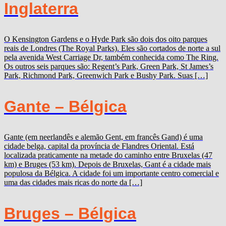
Inglaterra
O Kensington Gardens e o Hyde Park são dois dos oito parques
reais de Londres (The Royal Parks). Eles são cortados de norte a sul
pela avenida West Carriage Dr, também conhecida como The Ring.
Os outros seis parques são: Regent’s Park, Green Park, St James’s
Park, Richmond Park, Greenwich Park e Bushy Park. Suas […]
Gante – Bélgica
Gante (em neerlandês e alemão Gent, em francês Gand) é uma
cidade belga, capital da província de Flandres Oriental. Está
localizada praticamente na metade do caminho entre Bruxelas (47
km) e Bruges (53 km). Depois de Bruxelas, Gant é a cidade mais
populosa da Bélgica. A cidade foi um importante centro comercial e
uma das cidades mais ricas do norte da […]
Bruges – Bélgica