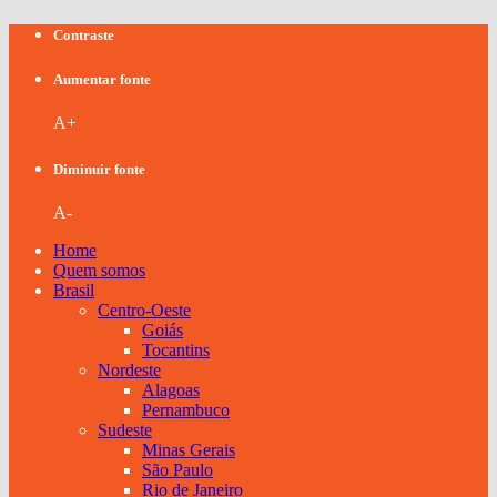
Contraste
Aumentar fonte
A+
Diminuir fonte
A-
Home
Quem somos
Brasil
Centro-Oeste
Goiás
Tocantins
Nordeste
Alagoas
Pernambuco
Sudeste
Minas Gerais
São Paulo
Rio de Janeiro