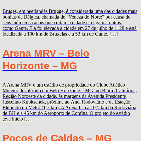
Bruges, em neerlandês Brugge, é considerada uma das cidades mais
bonitas da Bélgica, chamada de “Veneza do Norte” por causa de
seus inúmeros canais que cortam a cidade e a ligam a outras,
como Gante. Ela foi elevada a cidade em 27 de julho de 1128 e está
localizada a 100 km de Bruxelas e a 53 km de Gante. […]
Arena MRV – Belo
Horizonte – MG
A Arena MRV é um estádio de propriedade do Clube Atlético
Mineiro, localizado em Belo Horizonte – MG, no Bairro Califórnia,
Região Noroeste da cidade, às margens da Avenida Presidente
Juscelino Kubitschek, próxima ao Anel Rodoviário e da Estação
Eldorado do Metrô (1,7 km). A Arena fica a 10,5 km da Rodoviária
de BH e a 45 km do Aeroporto de Confins. O projeto do estádio
teve início […]
Poços de Caldas – MG