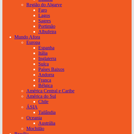
Região do Algarve
Faro
Lagos
Sagres
Portimão
Albufeira
Mundo Afora
Europa
Espanha
Itália
Inglaterra
Suíça
Países Baixos
Andorra
França
Bélgica
América Central e Caribe
América do Sul
Chile
ÁSIA
Tailândia
Oceania
Austrália
Mochilão
Brasília