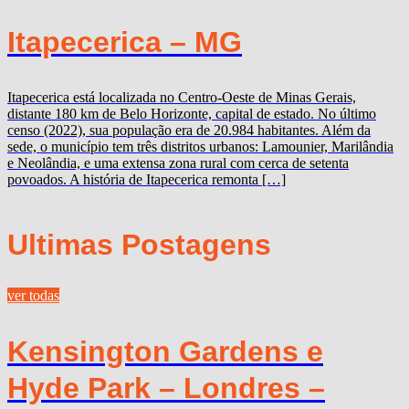
Itapecerica – MG
Itapecerica está localizada no Centro-Oeste de Minas Gerais,
distante 180 km de Belo Horizonte, capital de estado. No último
censo (2022), sua população era de 20.984 habitantes. Além da
sede, o município tem três distritos urbanos: Lamounier, Marilândia
e Neolândia, e uma extensa zona rural com cerca de setenta
povoados. A história de Itapecerica remonta […]
Ultimas Postagens
ver todas
Kensington Gardens e
Hyde Park – Londres –