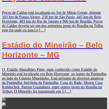
Poços de Caldas está localizada no Sul de Minas Gerais, distante
103 km de Pouso Alegre, 258 km de São Paulo, 445 km de Belo
Horizonte, 483 km do Rio de Janeiro e 900 km de Brasília. Poços
de Caldas deveria ser um dos primeiros posts do Brasília na Trilha,
pois foi onde eu nasci e […]
Estádio do Mineirão – Belo
Horizonte – MG
O Estádio Magalhães Pinto, mais conhecido como Estádio do
Mineirão está localizado em Belo Horizonte, no bairro da Pampulha,
ao lado do Ginásio Mineirinho. Está próximo de diversos atrativos
da Pampulha: Igrejinha da Pampulha, Casa do Baile, Museu Casa
Kubitschek, Parque Guanabara, entre outros (posts do Brasília na
Trilha). O Mineirão foi inaugurado em 5 […]