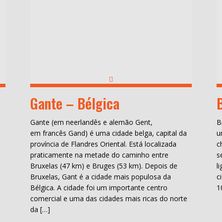
Gante – Bélgica
a
Gante (em neerlandês e alemão Gent,
B
em francês Gand) é uma cidade belga, capital da
u
província de Flandres Oriental. Está localizada
c
praticamente na metade do caminho entre
s
Bruxelas (47 km) e Bruges (53 km). Depois de
l
Bruxelas, Gant é a cidade mais populosa da
c
Bélgica. A cidade foi um importante centro
1
comercial e uma das cidades mais ricas do norte
da […]