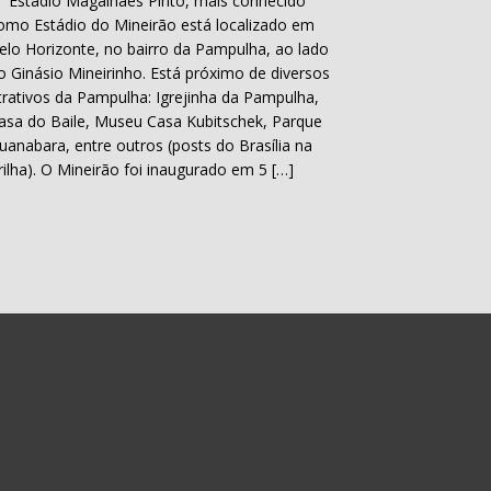
 Estádio Magalhães Pinto, mais conhecido
omo Estádio do Mineirão está localizado em
elo Horizonte, no bairro da Pampulha, ao lado
o Ginásio Mineirinho. Está próximo de diversos
trativos da Pampulha: Igrejinha da Pampulha,
asa do Baile, Museu Casa Kubitschek, Parque
uanabara, entre outros (posts do Brasília na
rilha). O Mineirão foi inaugurado em 5 […]