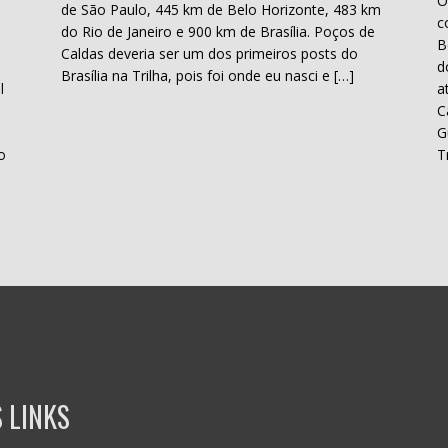
O
de São Paulo, 445 km de Belo Horizonte, 483 km
c
do Rio de Janeiro e 900 km de Brasília. Poços de
B
Caldas deveria ser um dos primeiros posts do
d
Brasília na Trilha, pois foi onde eu nasci e […]
l
a
C
H
G
o
T
 LINKS