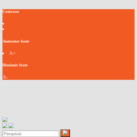
Contraste
Aumentar fonte
A+
Diminuir fonte
A-