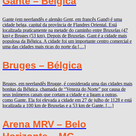
Gante – Bélgica
Gante (em neerlandês e alemão Gent, em francês Gand) é uma
cidade belga, capital da província de Flandres Oriental. Está
localizada praticamente na metade do caminho entre Bruxelas (47
km) e Bruges (53 km). Depois de Bruxelas, Gant é a cidade mais
populosa da Bélgica. A cidade foi um importante centro comercial e
uma das cidades mais ricas do norte da […]
Bruges – Bélgica
Bruges, em neerlandês Brugge, é considerada uma das cidades mais
bonitas da Bélgica, chamada de “Veneza do Norte” por causa de
seus inúmeros canais que cortam a cidade e a ligam a outras,
como Gante. Ela foi elevada a cidade em 27 de julho de 1128 e está
localizada a 100 km de Bruxelas e a 53 km de Gante. […]
Arena MRV – Belo