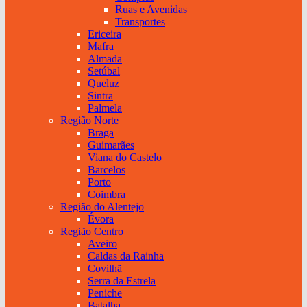
Ruas e Avenidas
Transportes
Ericeira
Mafra
Almada
Setúbal
Queluz
Sintra
Palmela
Região Norte
Braga
Guimarães
Viana do Castelo
Barcelos
Porto
Coimbra
Região do Alentejo
Évora
Região Centro
Aveiro
Caldas da Rainha
Covilhã
Serra da Estrela
Peniche
Batalha