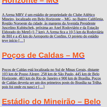
Horizonte – MG
A Arena MRV é um estádio de propriedade do Clube Atlético
Mineiro, localizado em Belo Horizonte – MG, no Bairro Califórnia,
Região Noroeste da cidade, às margens da Avenida Presidente
Juscelino Kubitschek, próxima ao Anel Rodoviário e da Estação
Eldorado do Metrô (1,7 km). A Arena fica a 10,5 km da Rodoviária
de BH e a 45 km do Aeroporto de Confins. O projeto do estádio
teve início […]
Poços de Caldas – MG
Poços de Caldas está localizada no Sul de Minas Gerais, distante
103 km de Pouso Alegre, 258 km de São Paulo, 445 km de Belo
Horizonte, 483 km do Rio de Janeiro e 900 km de Brasília. Poços
de Caldas deveria ser um dos primeiros posts do Brasília na Trilha,
pois foi onde eu nasci e […]
Estádio do Mineirão – Belo