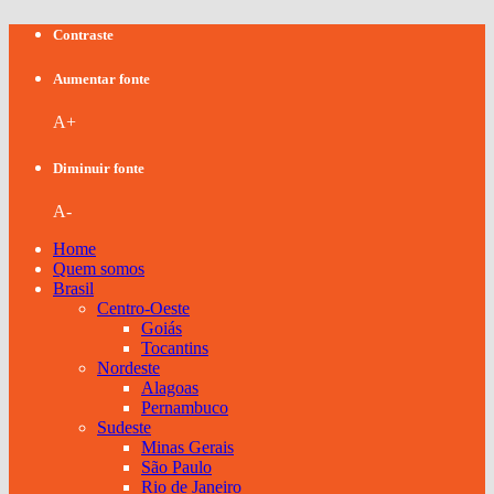
Contraste
Aumentar fonte
A+
Diminuir fonte
A-
Home
Quem somos
Brasil
Centro-Oeste
Goiás
Tocantins
Nordeste
Alagoas
Pernambuco
Sudeste
Minas Gerais
São Paulo
Rio de Janeiro