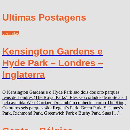
Ultimas Postagens
ver todas
Kensington Gardens e
Hyde Park – Londres –
Inglaterra
O Kensington Gardens e o Hyde Park são dois dos oito parques
reais de Londres (The Royal Parks). Eles são cortados de norte a sul
pela avenida West Carriage Dr, também conhecida como The Ring.
Os outros seis parques são: Regent’s Park, Green Park, St James’s
Park, Richmond Park, Greenwich Park e Bushy Park. Suas […]