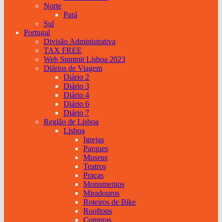
Norte
Pará
Sul
Portugal
Divisão Administrativa
TAX FREE
Web Summit Lisboa 2023
Diários de Viagem
Diário 2
Diário 3
Diário 4
Diário 6
Diário 7
Região de Lisboa
Lisboa
Igrejas
Parques
Museus
Teatros
Praças
Monumentos
Miradouros
Roteiros de Bike
Rooftops
Compras