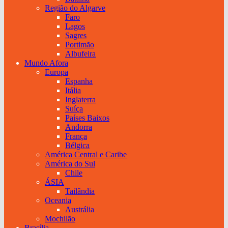
Região do Algarve
Faro
Lagos
Sagres
Portimão
Albufeira
Mundo Afora
Europa
Espanha
Itália
Inglaterra
Suíça
Países Baixos
Andorra
França
Bélgica
América Central e Caribe
América do Sul
Chile
ÁSIA
Tailândia
Oceania
Austrália
Mochilão
Brasília