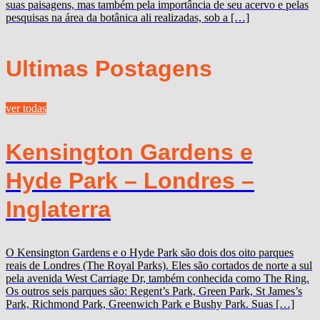
suas paisagens, mas também pela importância de seu acervo e pelas
pesquisas na área da botânica ali realizadas, sob a […]
Ultimas Postagens
ver todas
Kensington Gardens e
Hyde Park – Londres –
Inglaterra
O Kensington Gardens e o Hyde Park são dois dos oito parques
reais de Londres (The Royal Parks). Eles são cortados de norte a sul
pela avenida West Carriage Dr, também conhecida como The Ring.
Os outros seis parques são: Regent’s Park, Green Park, St James’s
Park, Richmond Park, Greenwich Park e Bushy Park. Suas […]