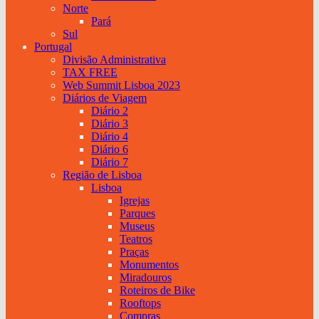
Norte
Pará
Sul
Portugal
Divisão Administrativa
TAX FREE
Web Summit Lisboa 2023
Diários de Viagem
Diário 2
Diário 3
Diário 4
Diário 6
Diário 7
Região de Lisboa
Lisboa
Igrejas
Parques
Museus
Teatros
Praças
Monumentos
Miradouros
Roteiros de Bike
Rooftops
Compras