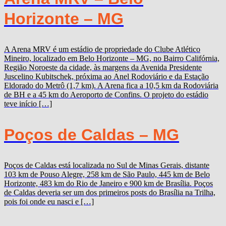
Horizonte – MG
A Arena MRV é um estádio de propriedade do Clube Atlético
Mineiro, localizado em Belo Horizonte – MG, no Bairro Califórnia,
Região Noroeste da cidade, às margens da Avenida Presidente
Juscelino Kubitschek, próxima ao Anel Rodoviário e da Estação
Eldorado do Metrô (1,7 km). A Arena fica a 10,5 km da Rodoviária
de BH e a 45 km do Aeroporto de Confins. O projeto do estádio
teve início […]
Poços de Caldas – MG
Poços de Caldas está localizada no Sul de Minas Gerais, distante
103 km de Pouso Alegre, 258 km de São Paulo, 445 km de Belo
Horizonte, 483 km do Rio de Janeiro e 900 km de Brasília. Poços
de Caldas deveria ser um dos primeiros posts do Brasília na Trilha,
pois foi onde eu nasci e […]