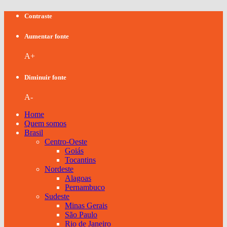
Contraste
Aumentar fonte
A+
Diminuir fonte
A-
Home
Quem somos
Brasil
Centro-Oeste
Goiás
Tocantins
Nordeste
Alagoas
Pernambuco
Sudeste
Minas Gerais
São Paulo
Rio de Janeiro