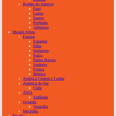
Região do Algarve
Faro
Lagos
Sagres
Portimão
Albufeira
Mundo Afora
Europa
Espanha
Itália
Inglaterra
Suíça
Países Baixos
Andorra
França
Bélgica
América Central e Caribe
América do Sul
Chile
ÁSIA
Tailândia
Oceania
Austrália
Mochilão
Brasília