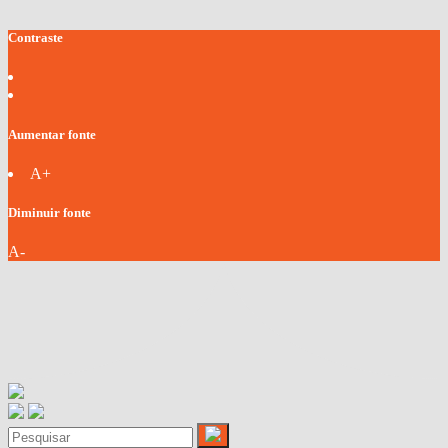
Contraste
Aumentar fonte
A+
Diminuir fonte
A-