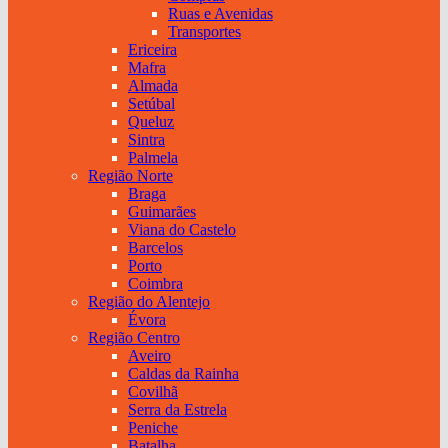
Ruas e Avenidas
Transportes
Ericeira
Mafra
Almada
Setúbal
Queluz
Sintra
Palmela
Região Norte
Braga
Guimarães
Viana do Castelo
Barcelos
Porto
Coimbra
Região do Alentejo
Évora
Região Centro
Aveiro
Caldas da Rainha
Covilhã
Serra da Estrela
Peniche
Batalha