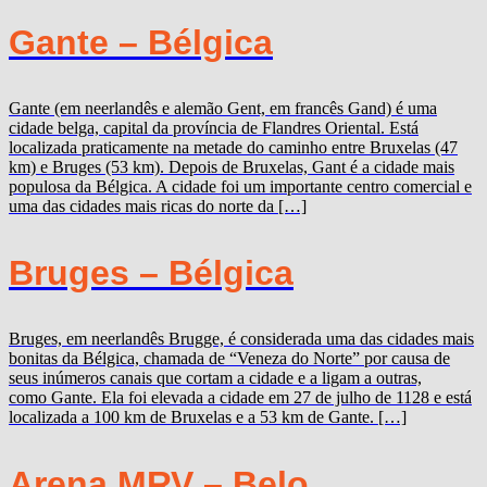
Gante – Bélgica
Gante (em neerlandês e alemão Gent, em francês Gand) é uma
cidade belga, capital da província de Flandres Oriental. Está
localizada praticamente na metade do caminho entre Bruxelas (47
km) e Bruges (53 km). Depois de Bruxelas, Gant é a cidade mais
populosa da Bélgica. A cidade foi um importante centro comercial e
uma das cidades mais ricas do norte da […]
Bruges – Bélgica
Bruges, em neerlandês Brugge, é considerada uma das cidades mais
bonitas da Bélgica, chamada de “Veneza do Norte” por causa de
seus inúmeros canais que cortam a cidade e a ligam a outras,
como Gante. Ela foi elevada a cidade em 27 de julho de 1128 e está
localizada a 100 km de Bruxelas e a 53 km de Gante. […]
Arena MRV – Belo